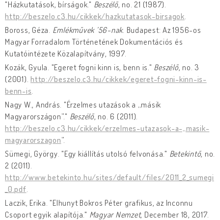
"Házkutatások, bírságok."
Beszélő
, no. 21 (1987).
http://beszelo.c3.hu/cikkek/hazkutatasok-birsagok
.
Boross, Géza.
Emlékművek ’56-nak
. Budapest: Az 1956-os
Magyar Forradalom Történetének Dokumentációs és
Kutatóintézete Közalapítvány, 1997.
Kozák, Gyula. "Egeret fogni kinn is, benn is."
Beszélő
, no. 3
(2001).
http://beszelo.c3.hu/cikkek/egeret-fogni-kinn-is-
benn-is
.
Nagy W., András. "Érzelmes utazások a „másik
Magyarországon”."
Beszélő
, no. 6 (2011).
http://beszelo.c3.hu/cikkek/erzelmes-utazasok-a-„masik-
magyarorszagon
”.
Sümegi, György. "Egy kiállítás utolsó felvonása."
Betekintő
, no.
2 (2011).
http://www.betekinto.hu/sites/default/files/2011_2_sumegi
_0.pdf
.
Laczik, Erika. "Elhunyt Bokros Péter grafikus, az Inconnu
Csoport egyik alapítója."
Magyar Nemzet
, December 18, 2017.