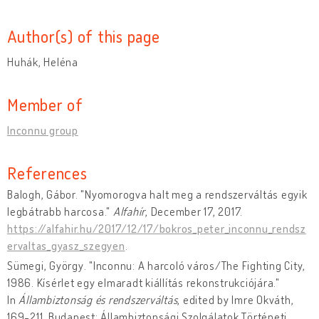
Author(s) of this page
Huhák, Heléna
Member of
Inconnu group
References
Balogh, Gábor. "Nyomorogva halt meg a rendszerváltás egyik
legbátrabb harcosa."
Alfahír
, December 17, 2017.
https://alfahir.hu/2017/12/17/bokros_peter_inconnu_rendsz
ervaltas_gyasz_szegyen
.
Sümegi, György. "Inconnu: A harcoló város/The Fighting City,
1986. Kísérlet egy elmaradt kiállítás rekonstrukciójára."
In
Állambiztonság és rendszerváltás
, edited by Imre Okváth,
169-211. Budapest: Állambiztonsági Szolgálatok Történeti