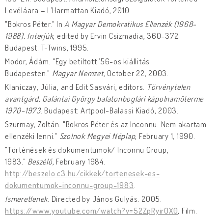
Levéláara – L’Harmattan Kiadó, 2010.
"Bokros Péter." In
A Magyar Demokratikus Ellenzék (1968-
1988). Interjúk
, edited by Ervin Csizmadia, 360-372.
Budapest: T-Twins, 1995.
Modor, Ádám. "Egy betiltott ’56-os kiállitás
Budapesten."
Magyar Nemzet
, October 22, 2003.
Klaniczay, Júlia, and Edit Sasvári, editors.
Törvénytelen
avantgárd. Galántai György balatonboglári kápolnaműterme
1970-1973
. Budapest: Artpool-Balassi Kiadó, 2003.
Szurmay, Zoltán. "Bokros Péter és az Inconnu. Nem akartam
ellenzéki lenni."
Szolnok Megyei Néplap
, February 1, 1990.
"Történések és dokumentumok/ Inconnu Group,
1983."
Beszélő
, February 1984.
http://beszelo.c3.hu/cikkek/tortenesek-es-
dokumentumok-inconnu-group-1983
.
Ismeretlenek
. Directed by János Gulyás. 2005.
https://www.youtube.com/watch?v=52ZpRyir0X0
, Film.