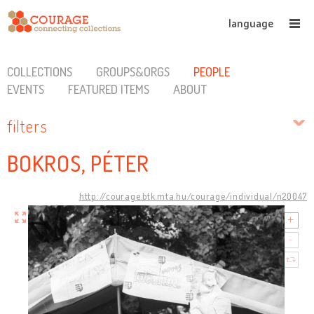
language
COLLECTIONS
GROUPS&ORGS
PEOPLE
EVENTS
FEATURED ITEMS
ABOUT
filters
BOKROS, PÉTER
http://courage.btk.mta.hu/courage/individual/n20047