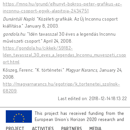
https://mno.hu/grund/elhunyt-bokros-peter-grafikus-az-
inconnu-csoport-egyik-alapitoja-2434751
.
Dunántúli Napló
. "Közéleti grafikák. Az Új Inconnu csoport
kiállítása." January 8, 2003.
gondola.hu
. "Idén tavasszal 30 éves a legendás Inconnu
művészeti csoport." April 24, 2008.
https://gondola.hu/cikkek/59182-
Iden_tavasszal_30_eves_a_legendas_Inconnu_muveszeti_csop
ort.html
.
Kőszeg, Ferenc. "K. történetei."
Magyar Narancs
, January 24,
2008.
http://magyarnarancs.hu/egotripp/k_tortenetei_szolnok-
68209
.
Last edited on: 2018-12-14 18:13:22
This project has received funding from the
European Union’s Horizon 2020 research and
innovation programme under grant
PROJECT
ACTIVITIES
PARTNERS
MEDIA