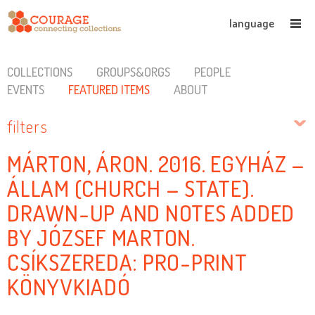
language
COLLECTIONS
GROUPS&ORGS
PEOPLE
EVENTS
FEATURED ITEMS
ABOUT
filters
MÁRTON, ÁRON. 2016. EGYHÁZ –
ÁLLAM (CHURCH – STATE).
DRAWN-UP AND NOTES ADDED
BY JÓZSEF MARTON.
CSÍKSZEREDA: PRO-PRINT
KÖNYVKIADÓ