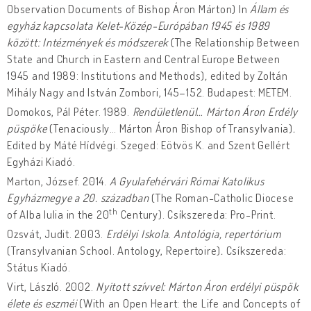
Observation Documents of Bishop Áron Márton) In
Állam és
egyház kapcsolata Kelet-Közép-Európában 1945 és 1989
között: Intézmények és módszerek
(The Relationship Between
State and Church in Eastern and Central Europe Between
1945 and 1989: Institutions and Methods)
,
edited by Zoltán
Mihály Nagy and István Zombori, 145–152. Budapest: METEM.
Domokos, Pál Péter. 1989.
Rendületlenül… Márton Áron Erdély
püspöke
(Tenaciously… Márton Áron Bishop of Transylvania)
.
Edited by Máté Hídvégi. Szeged: Eötvös K. and Szent Gellért
Egyházi Kiadó.
Marton, József. 2014.
A Gyulafehérvári Római Katolikus
Egyházmegye a 20. században
(The Roman-Catholic Diocese
th
of Alba Iulia in the 20
Century). Csíkszereda: Pro-Print.
Ozsvát, Judit. 2003.
Erdélyi Iskola. Antológia, repertórium
(Transylvanian School. Antology, Repertoire)
.
Csíkszereda:
Státus Kiadó.
Virt, László. 2002.
Nyitott szívvel: Márton Áron erdélyi püspök
élete és eszméi
(With an Open Heart: the Life and Concepts of