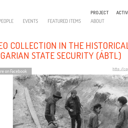
PROJECT
ACTIV
PEOPLE
EVENTS
FEATURED ITEMS
ABOUT
EO COLLECTION IN THE HISTORICA
GARIAN STATE SECURITY (ÁBTL)
http://c
re on Facebook