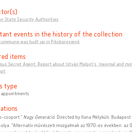
ctor(s)
n State Security Authorities
tant events in the history of the collection
commune was built up in Pilisborosjenő
red items
s Secret Agent. Report about István Malgot's ’maximal and minim
ipt
s type
y appointments
cations
o-csoport."
Nagy Generáció
. Directed by Ilona Mélykúti. Budapest
solya. "Alternatív művészeti mozgalmak az 1970-es években: az 