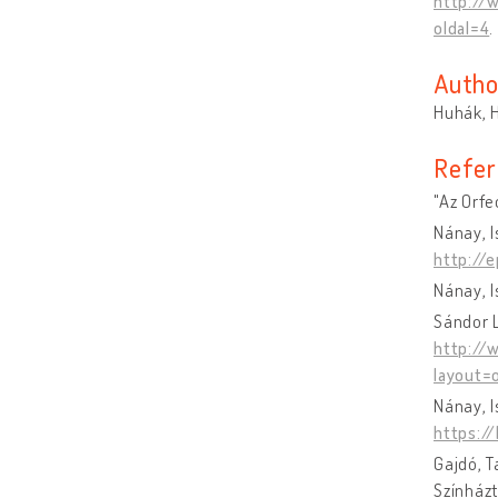
http://
oldal=4
.
Autho
Huhák, 
Refer
"Az Orfe
Nánay, I
http://
Nánay, I
Sándor L
http://
layout=o
Nánay, I
https:/
Gajdó, 
Színház