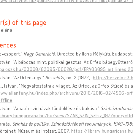
www.archivnet.hu/politika/alternativ_muveszeti_mozgalmak_az_
r(s) of this page
Heléna
ences
o-csoport."
Nagy Generáció
. Directed by Ilona Mélykúti. Budapest
stván. "A bábozás mint, politikai gesztus. Az Orfeo bábegyüttesrő
epa.oszk.hu/03000/03095/00020/pdf/EPA03095_art_limes_20
stván. "Az Orfeo-ügy."
Beszélő
3, no. 3 (1972).
http://beszelo.c3.
., István. "Megváltoztatni a világot. Az Orfeo, az Orfeo Stúdió és a
www.ellenfeny.hu/index.php/archivum/2016/2016-02/4506-orf
ffline
.
stván. "Amatőr színházak tündöklése és bukása."
Színháztudomán
/library.hungaricana.hu/hu/view/SZAK_SZIN_Sztsz_19/?query=
Tamás.
Színház és politika. Színháztörténeti tanulmányok, 1949-198
történeti Múzeum és Intézet, 2007.
https://library.hungaricana