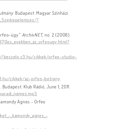
nulmány
. Budapest: Magyar Színházi
1_Szinkepelemzes/?
Orfeo-ügy."
ArchívNET
, no. 2 (2008).
1970es_evekben_az_orfeougy.html?
://beszelo.c3.hu/cikkek/orfeo-studio-
c3.hu/cikkek/az-orfeo-botrany
.
. Budapest: Klub Rádió, June 1, 2011.
/varadi_nemes.mp3
 Kamondy Ágnes - Orfeo
eket_-_kamondy_agnes_-