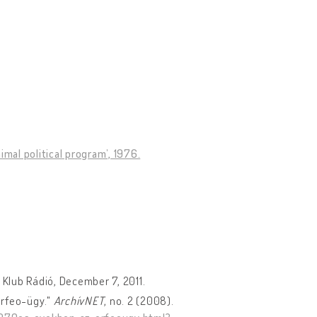
al political program’, 1976.
: Klub Rádió, December 7, 2011.
Orfeo-ügy."
ArchívNET
, no. 2 (2008).