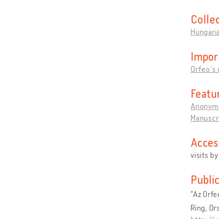
Colle
Hungaria
Impor
Orfeo’s 
Featu
Anonymou
Manuscr
Acces
visits b
Publi
"Az Orfe
Ring, Or