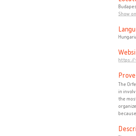
Budapes
Show o
Langu
Hungari
Websi
https:/
Prove
The Orfe
in invol
the most
organiz
because
Descr