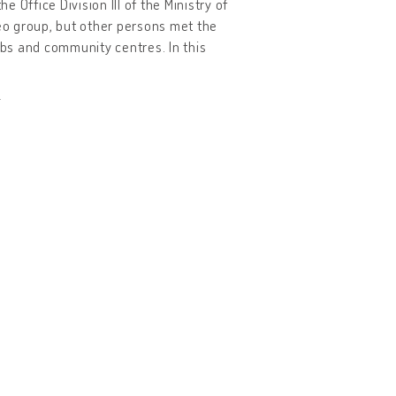
Office Division III of the Ministry of
feo group, but other persons met the
ubs and community centres. In this
e