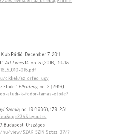
1970es_evekben_az_orfeougy.html?
: Klub Rádió, December 7, 2011.
l."
Art Limes
14, no. 5 (2016), 10-15.
16_5_010-015.pdf
hu/cikkek/az-orfeo-ugy
.
z Etoile."
Ellenfény
, no. 2 (2016).
eo-studi-k-fodor-tamas-etoile?
yi Szemle
, no. 19 (1986), 179-251.
Orfeo&pg=234&layout=s
.
9
. Budapest: Országos
.hu/hu/view/SZAK_SZIN_Sztsz_37/?