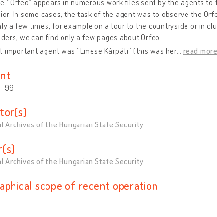
 “Orfeo” appears in numerous work files sent by the agents to the 
rior. In some cases, the task of the agent was to observe the Or
ly a few times, for example on a tour to the countryside or in cl
olders, we can find only a few pages about Orfeo.
t important agent was “Emese Kárpáti” (this was her
…
read mor
nt
0-99
tor(s)
al Archives of the Hungarian State Security
(s)
al Archives of the Hungarian State Security
aphical scope of recent operation