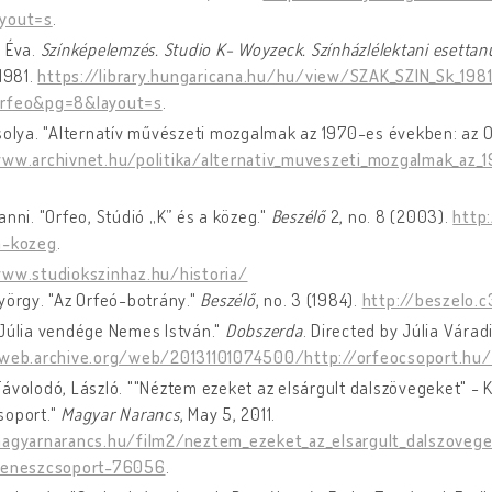
yout=s
.
, Éva.
Színképelemzés. Studio K- Woyzeck. Színházlélektani esetta
 1981.
https://library.hungaricana.hu/hu/view/SZAK_SZIN_Sk_198
rfeo&pg=8&layout=s
.
solya. "Alternatív művészeti mozgalmak az 1970-es években: az 
www.archivnet.hu/politika/alternativ_muveszeti_mozgalmak_az_
anni. "Orfeo, Stúdió „K” és a közeg."
Beszélő
2, no. 8 (2003).
http
a-kozeg
.
www.studiokszinhaz.hu/historia/
yörgy. "Az Orfeó-botrány."
Beszélő
, no. 3 (1984).
http://beszelo.
 Júlia vendége Nemes István."
Dobszerda
. Directed by Júlia Váradi
/web.archive.org/web/20131101074500/http://orfeocsoport.hu
ávolodó, László. ""Néztem ezeket az elsárgult dalszövegeket" -
soport."
Magyar Narancs
, May 5, 2011.
magyarnarancs.hu/film2/neztem_ezeket_az_elsargult_dalszoveg
zeneszcsoport-76056
.