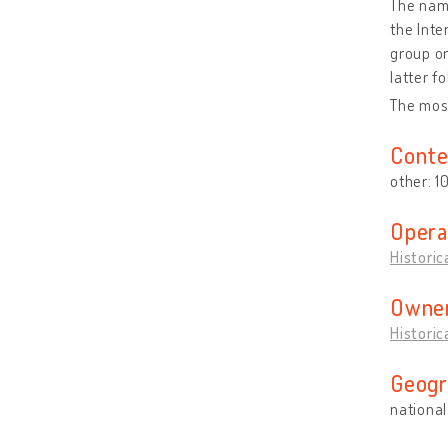
The name
the Inte
group on
latter f
The mos
Conte
other: 1
Opera
Historic
Owner
Historic
Geogr
national