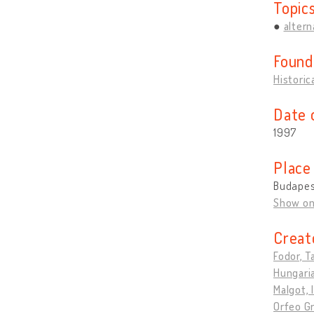
Topic
altern
Found
Historic
Date 
1997
Place
Budapes
Show o
Creat
Fodor, 
Hungaria
Malgot, 
Orfeo G