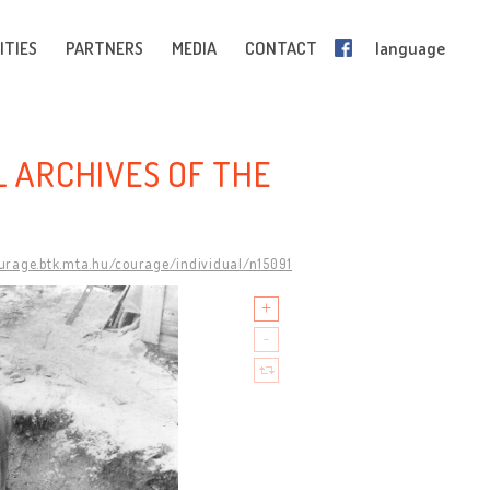
ITIES
PARTNERS
MEDIA
CONTACT
language
L ARCHIVES OF THE
ourage.btk.mta.hu/courage/individual/n15091