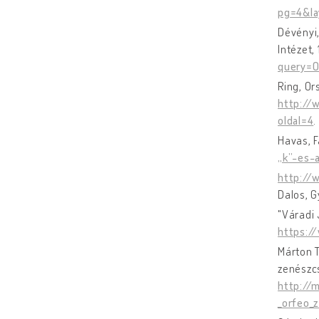
pg=4&la
Dévényi
Intézet,
query=O
Ring, Or
http://
oldal=4
.
Havas, F
„k”-es-
http://
Dalos, G
"Váradi
https:/
Márton T
zenészc
http://
_orfeo_