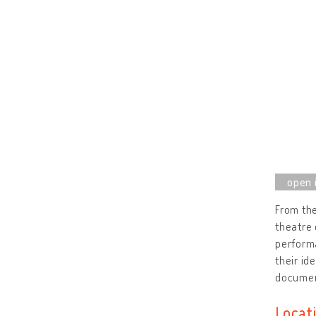
From the
theatre
performa
their id
documen
Locat