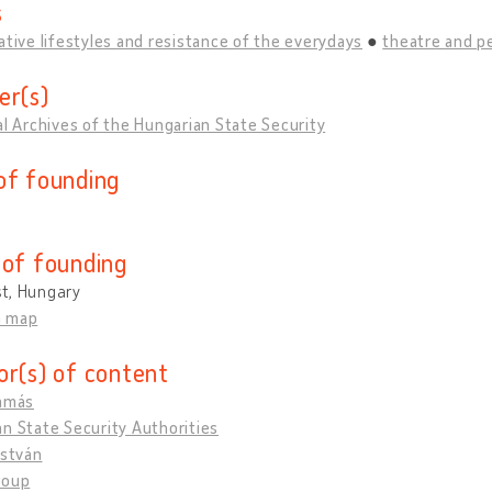
s
ative lifestyles and resistance of the everydays
theatre and p
er(s)
al Archives of the Hungarian State Security
of founding
 of founding
t, Hungary
n map
or(s) of content
Tamás
n State Security Authorities
István
roup