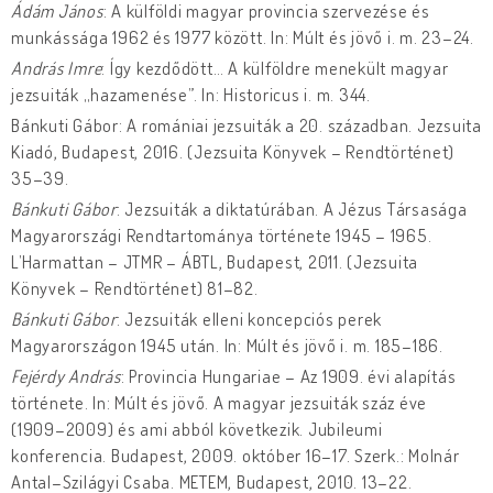
Ádám János
: A külföldi magyar provincia szervezése és
munkássága 1962 és 1977 között. In: Múlt és jövő i. m. 23–24.
András Imre
: Így kezdődött… A külföldre menekült magyar
jezsuiták „hazamenése”. In: Historicus i. m. 344.
Bánkuti Gábor: A romániai jezsuiták a 20. században. Jezsuita
Kiadó, Budapest, 2016. (Jezsuita Könyvek – Rendtörténet)
35–39.
Bánkuti Gábor
: Jezsuiták a diktatúrában. A Jézus Társasága
Magyarországi Rendtartománya története 1945 – 1965.
L’Harmattan – JTMR – ÁBTL, Budapest, 2011. (Jezsuita
Könyvek – Rendtörténet) 81–82.
Bánkuti Gábor
: Jezsuiták elleni koncepciós perek
Magyarországon 1945 után. In: Múlt és jövő i. m. 185–186.
Fejérdy András
: Provincia Hungariae – Az 1909. évi alapítás
története. In: Múlt és jövő. A magyar jezsuiták száz éve
(1909–2009) és ami abból következik. Jubileumi
konferencia. Budapest, 2009. október 16–17. Szerk.: Molnár
Antal–Szilágyi Csaba. METEM, Budapest, 2010. 13–22.