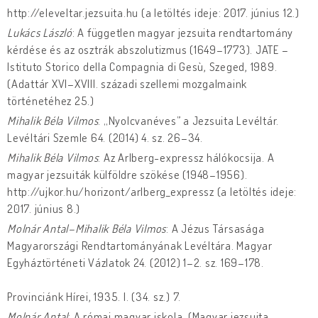
http://eleveltar.jezsuita.hu (a letöltés ideje: 2017. június 12.)
Lukács László
: A független magyar jezsuita rendtartomány
kérdése és az osztrák abszolutizmus (1649–1773). JATE –
Istituto Storico della Compagnia di Gesù, Szeged, 1989.
(Adattár XVI–XVIII. századi szellemi mozgalmaink
történetéhez 25.)
Mihalik Béla Vilmos
: „Nyolcvanéves” a Jezsuita Levéltár.
Levéltári Szemle 64. (2014) 4. sz. 26–34.
Mihalik Béla Vilmos
: Az Arlberg-expressz hálókocsija. A
magyar jezsuiták külföldre szökése (1948–1956).
http://ujkor.hu/horizont/arlberg_expressz (a letöltés ideje:
2017. június 8.)
Molnár Antal–Mihalik Béla Vilmos
: A Jézus Társasága
Magyarországi Rendtartományának Levéltára. Magyar
Egyháztörténeti Vázlatok 24. (2012) 1–2. sz. 169–178.
Provinciánk Hírei, 1935. I. (34. sz.) 7.
Molnár Antal
: A római magyar iskola. (Magyar jezsuita