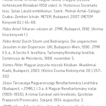
történészek Rómában 1950 után). In: Historicus Societatis
Iesu. Szilas László emlékkönyv. Szerk.: Molnár Antal–Szilágyi
Csaba–Zombori István. METEM, Budapest, 2007. (METEM
Könyvek 62.) 45–68.
Pálos Antal
: Viharon-vészen át. JTMR, Budapest, 1992. (Anima
Una könyvek 1.).
Pálos Antal
: Durch Sturm und Bedrängnis. Die ungarischen
Jesuiten in der Dispersion. UKI, Budapest–Wien, 1990. JTMR
II.5.a., A Sectio II. levéltára, Tartományfőnökségi levéltár,
Commissio de Ministeriis, 1988. november 5.
Vámos Péter
: Magyar jezsuita misszió Kínában. Akadémiai
Kiadó, Budapest, 2003. (Kőrösi Csoma Kiskönyvtár 26.) 257–
302.
Jézus Társasága Magyarországi Rendtartomány Levéltára
(Budapest; =JTMRL), I.3.a. A Magyar Rendtartomány iratai
(1909–1950), A római Curiával való levelezés, Epistolae
Praepositi Provincialis. Szeged, 1934. augusztus 3.