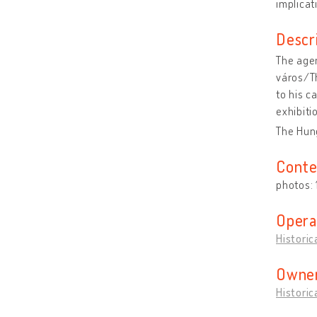
implicat
Descr
The agen
város/Th
to his c
exhibiti
The Hung
Conte
photos:
Opera
Historic
Owner
Historic