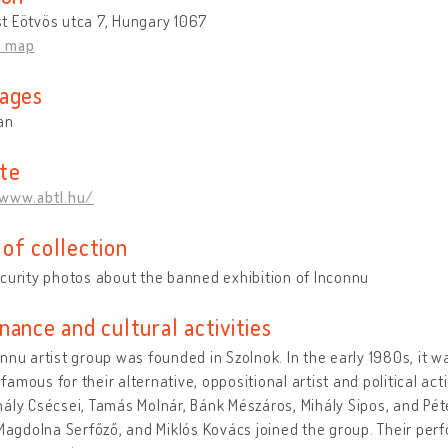
t Eötvös utca 7, Hungary 1067
n map
ages
an
te
/www.abtl.hu/
of collection
curity photos about the banned exhibition of Inconnu
nance and cultural activities
nnu artist group was founded in Szolnok. In the early 1980s, it w
amous for their alternative, oppositional artist and political a
ály Csécsei, Tamás Molnár, Bánk Mészáros, Mihály Sipos, and Péter
 Magdolna Serfőző, and Miklós Kovács joined the group. Their perf