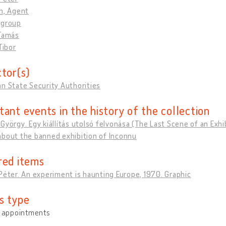
h, Agent
 group
 Tamás
Tibor
ctor(s)
n State Security Authorities
tant events in the history of the collection
György. Egy kiállítás utolsó felvonása (The Last Scene of an Exhibi
about the banned exhibition of Inconnu
red items
Péter. An experiment is haunting Europe, 1970. Graphic
s type
y appointments