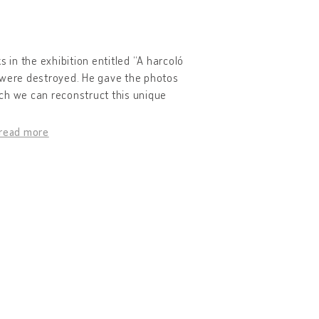
in the exhibition entitled “A harcoló
s were destroyed. He gave the photos
hich we can reconstruct this unique
read more