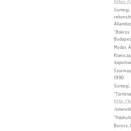
https:/
Sümegi, 
rekonstr
Állambiz
"Bokros 
Budapest
Modor, Á
Klanicza
kápolna
Szurmay,
1990.
Sümegi, 
"Történ
http://
Ismeretl
"Házkuta
Boross,