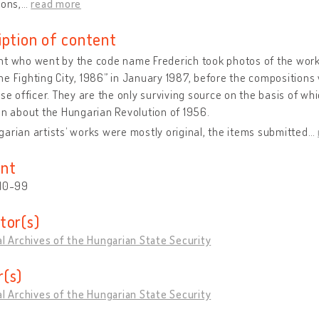
ions,
…
read more
iption of content
t who went by the code name Frederich took photos of the works 
e Fighting City, 1986” in January 1987, before the composition
ase officer. They are the only surviving source on the basis of w
on about the Hungarian Revolution of 1956.
arian artists’ works were mostly original, the items submitted
…
nt
 10-99
tor(s)
al Archives of the Hungarian State Security
(s)
al Archives of the Hungarian State Security