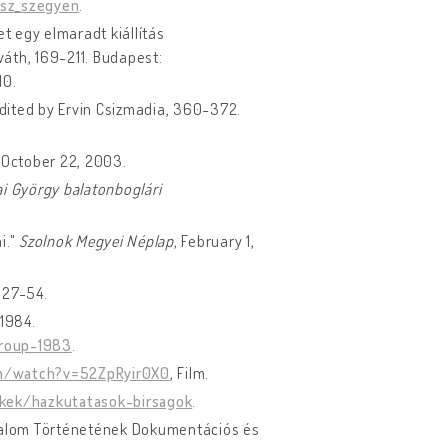
asz_szegyen
.
et egy elmaradt kiállítás
váth, 169-211. Budapest:
10.
edited by Ervin Csizmadia, 360-372.
, October 22, 2003.
ai György balatonboglári
i."
Szolnok Megyei Néplap
, February 1,
, 27-54.
 1984.
group-1983
.
m/watch?v=52ZpRyir0X0
, Film.
kkek/hazkutatasok-birsagok
.
dalom Történetének Dokumentációs és