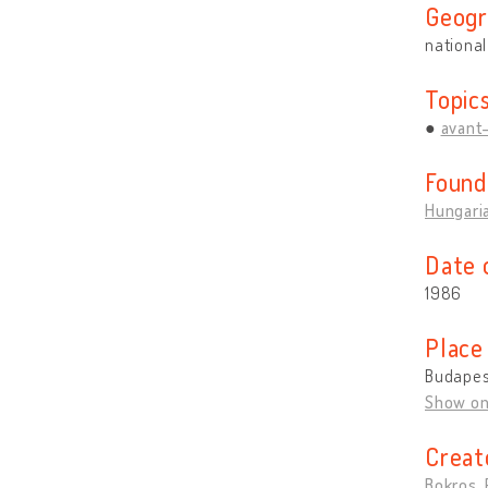
Geogr
national
Topic
avant
Found
Hungaria
Date 
1986
Place
Budapes
Show o
Creat
Bokros, 