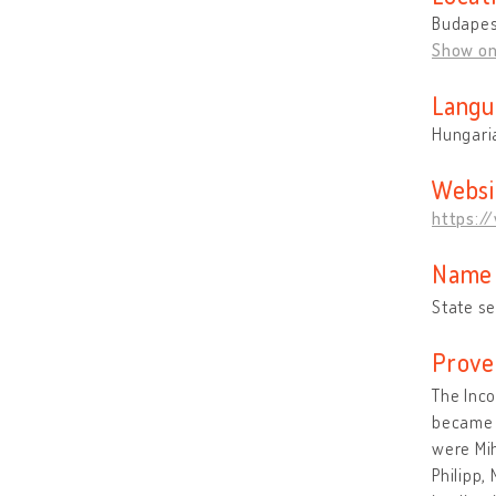
Budapes
Show o
Langu
Hungari
Websi
https:/
Name 
State se
Prove
The Inco
became f
were Mih
Philipp,