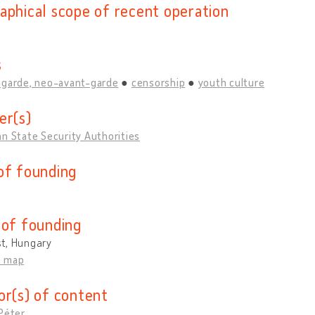
aphical scope of recent operation
s
-garde, neo-avant-garde
censorship
youth culture
er(s)
n State Security Authorities
of founding
 of founding
t, Hungary
n map
or(s) of content
Péter