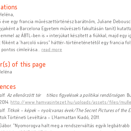
cations
Heléna,
5 éve egy francia művészettörténész barátnőm, Juliane Debousc
nyjaként a Barcelona Egyetem művészeti fakultásán tanít) kutatt
emmel az ÁBTL-ben is + interjúkat készített a fiúkkal, majd egy 
t főként a 'harcoló város" háttér-történeténetétől egy francia fo
a pontos címleírása
…
read more
r(s) of this page
Heléna
ences
olf.
Az ellenőrzött tér ‒ titkos figyelések a politikai rendőrségen
. B
 2014.
http://www.hamvasintezet.hu/uploads/assets/files/mulle
olf.
Titkok – képek – nyolcvanas évek/The Secret Pictures of the E
tok Történeti Levéltára – L’Harmattan Kiadó, 2011.
 Gábor. "Nyomorogva halt meg a rendszerváltás egyik legbátrabb