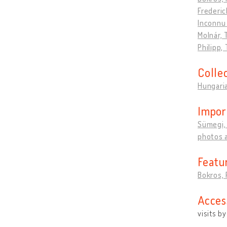
Frederic
Inconnu
Molnár,
Philipp, 
Colle
Hungaria
Impor
Sümegi, 
photos 
Featu
Bokros, 
Acces
visits b