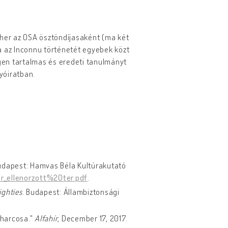
her az OSA ösztöndíjasaként (ma két
a az Inconnu történetét egyebek közt
igen tartalmas és eredeti tanulmányt
lyóiratban.
udapest: Hamvas Béla Kultúrakutató
r_ellenorzott%20ter.pdf
.
ighties
. Budapest: Állambiztonsági
 harcosa."
Alfahír
, December 17, 2017.