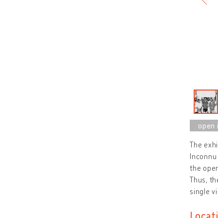
The exhi
Inconnu 
the open
Thus, th
single v
Locat