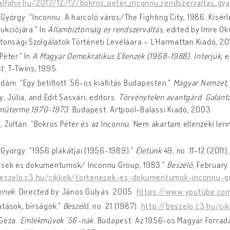
/alfahir.hu/2017/12/17/bokros_peter_inconnu_rendszervaltas_gy
György. "Inconnu: A harcoló város/The Fighting City, 1986. Kísérl
ukciójára." In
Állambiztonság és rendszerváltás
, edited by Imre Ok
tonsági Szolgálatok Történeti Levéláara – L’Harmattan Kiadó, 20
Péter." In
A Magyar Demokratikus Ellenzék (1968-1988). Interjúk
, 
: T-Twins, 1995.
dám. "Egy betiltott ’56-os kiállitás Budapesten."
Magyar Nemzet
y, Júlia, and Edit Sasvári, editors.
Törvénytelen avantgárd. Galánt
műterme 1970-1973
. Budapest: Artpool-Balassi Kiadó, 2003.
 Zoltán. "Bokros Péter és az Inconnu. Nem akartam ellenzéki lenn
György. "1956 plakátjai (1956-1989)."
Életünk
49, no. 11-12 (2011)
ések és dokumentumok/ Inconnu Group, 1983."
Beszélő
, February
beszelo.c3.hu/cikkek/tortenesek-es-dokumentumok-inconnu-
enek
. Directed by János Gulyás. 2005.
https://www.youtube.co
tások, bírságok."
Beszélő
, no. 21 (1987).
http://beszelo.c3.hu/ci
 Géza.
Emlékművek ’56-nak
. Budapest: Az 1956-os Magyar Forra