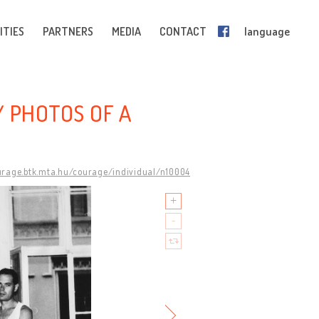
ITIES
PARTNERS
MEDIA
CONTACT
language
Y PHOTOS OF A
urage.btk.mta.hu/courage/individual/n10004