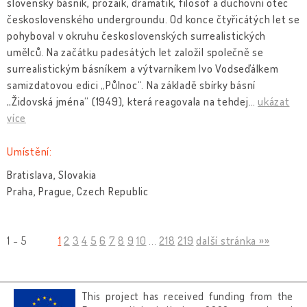
slovenský básník, prozaik, dramatik, filosof a duchovní otec
československého undergroundu. Od konce čtyřicátých let se
pohyboval v okruhu československých surrealistických
umělců. Na začátku padesátých let založil společně se
surrealistickým básníkem a výtvarníkem Ivo Vodseďálkem
samizdatovou edici „Půlnoc“. Na základě sbírky básní
„Židovská jména“ (1949), která reagovala na tehdej
…
ukázat
více
Umístění:
Bratislava, Slovakia
Praha, Prague, Czech Republic
1 - 5
1
2
3
4
5
6
7
8
9
10
...
218
219
další stránka »»
This project has received funding from the