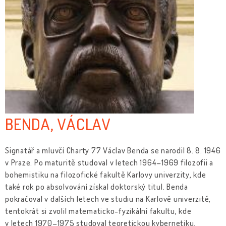
BENDA, VÁCLAV
Signatář a mluvčí Charty 77 Václav Benda se narodil 8. 8. 1946
v Praze. Po maturitě studoval v letech 1964–1969 filozofii a
bohemistiku na filozofické fakultě Karlovy univerzity, kde
také rok po absolvování získal doktorský titul. Benda
pokračoval v dalších letech ve studiu na Karlově univerzitě,
tentokrát si zvolil matematicko-fyzikální fakultu, kde
v letech 1970–1975 studoval teoretickou kybernetiku.