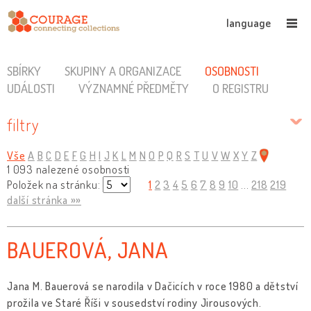
language
SBÍRKY
SKUPINY A ORGANIZACE
OSOBNOSTI
UDÁLOSTI
VÝZNAMNÉ PŘEDMĚTY
O REGISTRU
filtry
Vše
A
B
C
D
E
F
G
H
I
J
K
L
M
N
O
P
Q
R
S
T
U
V
W
X
Y
Z
1 093 nalezené osobnosti
Položek na stránku:
1
2
3
4
5
6
7
8
9
10
...
218
219
další stránka »»
BAUEROVÁ, JANA
Jana M. Bauerová se narodila v Dačicích v roce 1980 a dětství
prožila ve Staré Říši v sousedství rodiny Jirousových.