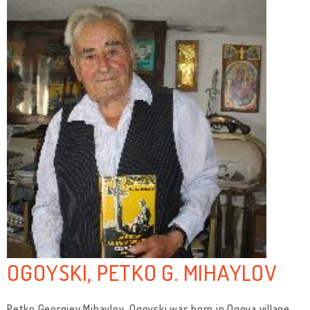
OGOYSKI, PETKO G. MIHAYLOV
Petko Georgiev Mihaylov-Ogoyski was born in Ogoya village