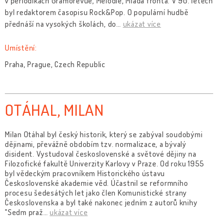
v periodikách Gramorevue, Melodie, Mladá fronta. V 90. letech
byl redaktorem časopisu Rock&Pop. O populární hudbě
přednáší na vysokých školách, do
…
ukázat více
Umístění:
Praha, Prague, Czech Republic
OTÁHAL, MILAN
Milan Otáhal byl český historik, který se zabýval soudobými
dějinami, převážně obdobím tzv. normalizace, a bývalý
disident. Vystudoval československé a světové dějiny na
Filozofické fakultě Univerzity Karlovy v Praze. Od roku 1955
byl vědeckým pracovníkem Historického ústavu
Československé akademie věd. Účastnil se reformního
procesu šedesátých let jako člen Komunistické strany
Československa a byl také nakonec jedním z autorů knihy
"Sedm praž
…
ukázat více