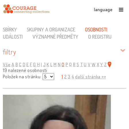
language
SBÍRKY
SKUPINY A ORGANIZACE
OSOBNOSTI
UDÁLOSTI
VÝZNAMNÉ PŘEDMĚTY
O REGISTRU
filtry
Vše
A
B
C
D
E
F
G
H
I
J
K
L
M
N
O
P
Q
R
S
T
U
V
W
X
Y
Z
19 nalezené osobnosti
Položek na stránku:
1
2
3
4
další stránka »»