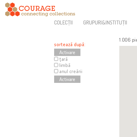
COLECȚII
GRUPURI&INSTITUȚII
1.006 pi
sortează după:
Activare
ţară
limbă
anul creării
Activare