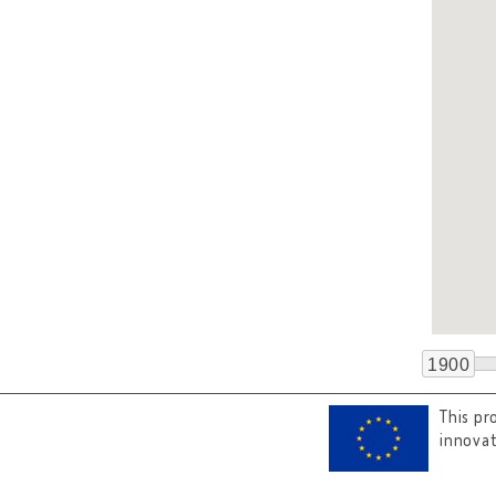
1900
This pr
innova