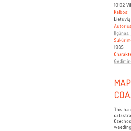
10102 Vi
Kalbos:
Lietuvių
Autorius
Ilgūnas,
Sukūrim
1985
Charakt
Gedimino
MAP
COAS
This ha
catastr
Czechosl
weeding,