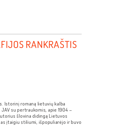
AFIJOS RANKRAŠTIS
s. Istorinį romaną lietuvių kalba
s JAV su pertraukomis, apie 1904 –
utorius šlovina didingą Lietuvos
 įtaigiu stiliumi, išpopuliarėjo ir buvo