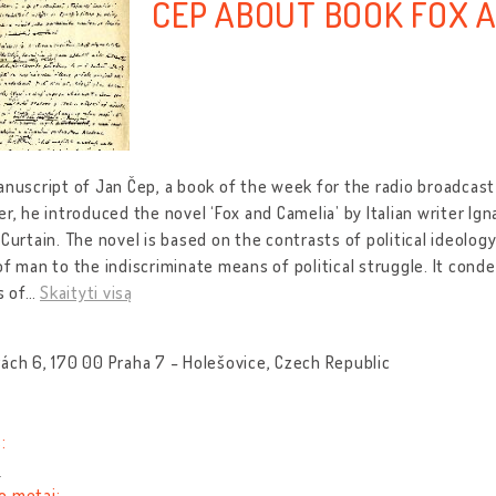
ČEP ABOUT BOOK FOX 
anuscript of Jan Čep, a book of the week for the radio broadcast
er, he introduced the novel ‘Fox and Camelia’ by Italian writer Ig
 Curtain. The novel is based on the contrasts of political ideolo
of man to the indiscriminate means of political struggle. It cond
 of
…
Skaityti visą
ách 6, 170 00 Praha 7 - Holešovice, Czech Republic
:
n
o metai: