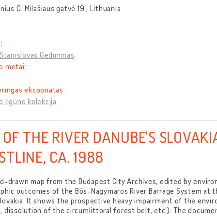
lnius O. Milašiaus gatvė 19 , Lithuania
:
 Stanislovas Gediminas
o metai:
eringas eksponatas:
 Ilgūno kolekcija
 OF THE RIVER DANUBE'S SLOVAK
TLINE, CA. 1988
nd-drawn map from the Budapest City Archives, edited by enviro
ophic outcomes of the Bős-Nagymaros River Barrage System at 
ovakia. It shows the prospective heavy impairment of the enviro
 dissolution of the circumlittoral forest belt, etc.). The docum