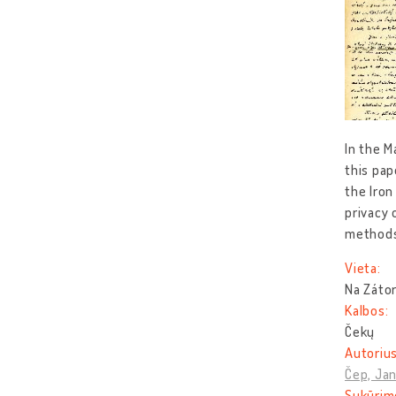
In the M
this pap
the Iron
privacy 
methods
Vieta:
Na Zátor
Kalbos:
Čekų
Autorius
Čep, Ja
Sukūrim