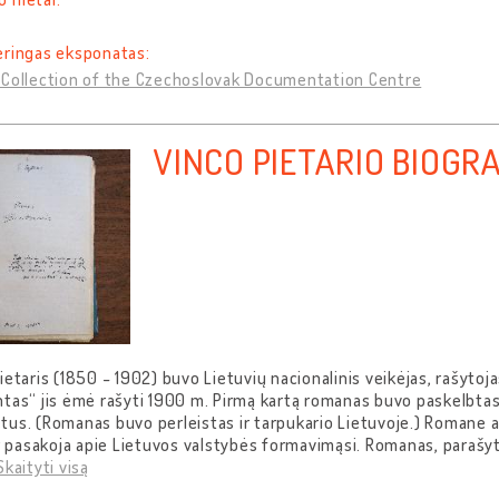
eringas eksponatas:
 Collection of the Czechoslovak Documentation Centre
VINCO PIETARIO BIOGR
ietaris (1850 - 1902) buvo Lietuvių nacionalinis veikėjas, rašytoja
tas“ jis ėmė rašyti 1900 m. Pirmą kartą romanas buvo paskelbta
us. (Romanas buvo perleistas ir tarpukario Lietuvoje.) Romane a
ir pasakoja apie Lietuvos valstybės formavimąsi. Romanas, parašytas
Skaityti visą