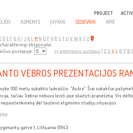
PROJECT
ACTIV
CIJOS
ASMENYS
ĮVYKIAI
ŠEDEVRAI
APIE
C
D
E
F
G
H
I
J
K
L
M
N
O
P
Q
R
S
T
U
V
W
X
Y
Z
 charakteringi eksponatai
aičius puslapyje:
«« ankstesnis puslapis
1
2
3
4
5
6
7
8
ANTO VĖBROS PREZENTACIJOS RANK
vyko 100 metų sukaktis laikraščio "Aušra". Šiai sukakčiai pažymė
cija, tačiau Vėbrai nebuvo leisti joje skaityti pranešimą. Vis dėl
ė nepasitenkinimą dėl tautinio atgimimo studijų situacijos.
visą
Žygimantų gatvė 1, Lithuania 01143