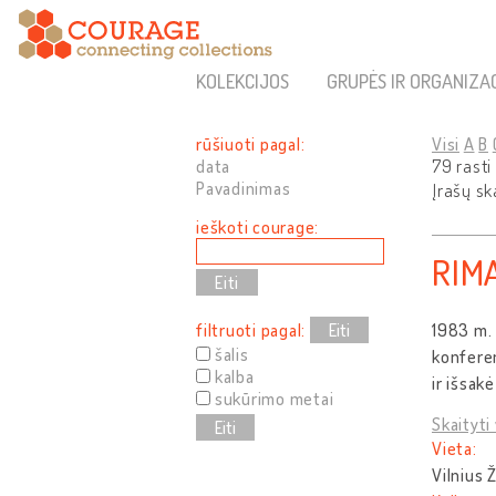
KOLEKCIJOS
GRUPĖS IR ORGANIZA
rūšiuoti pagal:
Visi
A
B
data
79 rasti
Pavadinimas
Įrašų sk
ieškoti courage:
RIM
filtruoti pagal:
Eiti
1983 m. 
šalis
konferen
kalba
ir išsak
sukūrimo metai
Skaityti 
Eiti
Vieta:
Vilnius 