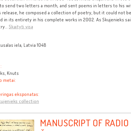
to send two letters a month, and sent poems in letters to his wi
s release, he composed a collection of poetry, but it could not b
d in its entirety in his complete works in 2002. As Skujenieks said
try
…
Skaityti visą
usalas iela, Latvia 1048
:
ks, Knuts
o metai:
eringas eksponatas:
ujenieks collection
MANUSCRIPT OF RADIO