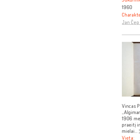
1960
Charakt
Jan Čep
Vincas P
„Algiman
1906 met
praeitį 
mielai
…
Vieta: