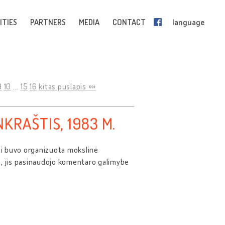
ITIES
PARTNERS
MEDIA
CONTACT
language
9
10
...
15
16
kitas puslapis »»
RAŠTIS, 1983 M.
ti buvo organizuota mokslinė
to, jis pasinaudojo komentaro galimybe