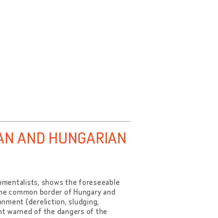
IAN AND HUNGARIAN
nmentalists, shows the foreseeable
the common border of Hungary and
nment (dereliction, sludging,
ent warned of the dangers of the