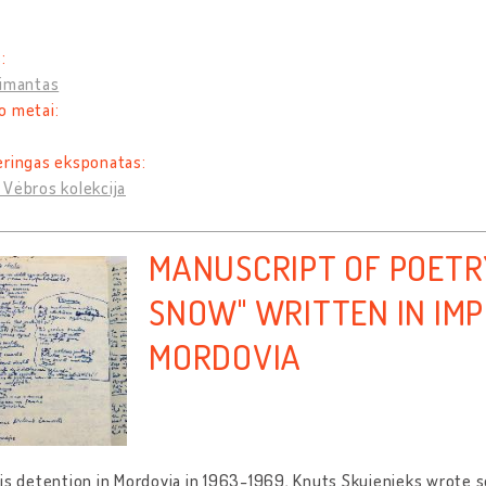
:
Rimantas
o metai:
eringas eksponatas:
Vėbros kolekcija
MANUSCRIPT OF POETRY
SNOW" WRITTEN IN IM
MORDOVIA
is detention in Mordovia in 1963-1969, Knuts Skujenieks wrote