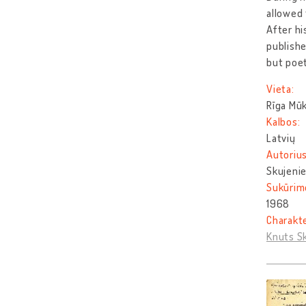
allowed 
After hi
publishe
but poe
Vieta:
Rīga Mūk
Kalbos:
Latvių
Autorius
Skujenie
Sukūrim
1968
Charakt
Knuts Sk