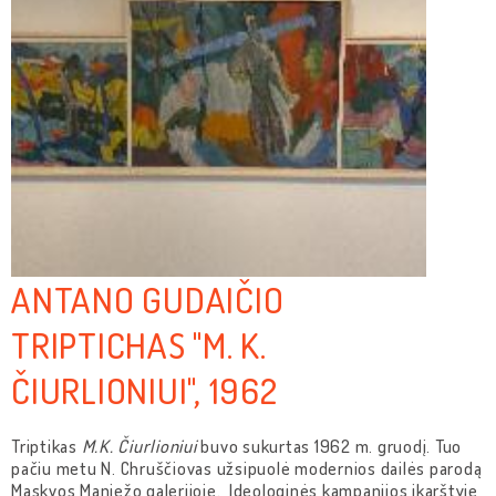
ANTANO GUDAIČIO
TRIPTICHAS "M. K.
ČIURLIONIUI", 1962
Triptikas
M.K. Čiurlioniui
buvo sukurtas 1962 m. gruodį. Tuo
pačiu metu N. Chruščiovas užsipuolė modernios dailės parodą
Maskvos Maniežo galerijoje. Ideologinės kampanijos įkarštyje