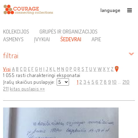
language
KOLEKCIJOS
GRUPĖS IR ORGANIZACIJOS
ASMENYS
ĮVYKIAI
ŠEDEVRAI
APIE
filtrai
Visi
A
B
C
D
E
F
G
H
I
J
K
L
M
N
O
P
Q
R
S
T
U
V
W
X
Y
Z
1 055 rasti charakteringi eksponatai
Įrašų skaičius puslapyje:
1
2
3
4
5
6
7
8
9
10
...
210
211
kitas puslapis »»