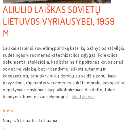
ALIULIO LAIŠKAS SOVIETŲ
LIETUVOS VYRIAUSYBEI, 1959
M.
Laiškai atspindi sovietinę politiką katalikų bažnyčios atžvilgiu,
sudėtingas visuomenės katechizacijos sąlygas. Kolekcijos
dokumentai atskleidžia, kad būta ne tik politinės kovos prieš
sovietinę valdžią, bet ir bandymų ieškoti sutarimų ir
koegzistuoti, tam tikrų pilkų derybų su valdžia zonų, kaip
pavyzdžiui, rūpinantis visuomenės aukšta morale, kovojant su
negatyviais reiškiniais kaip alkoholizmas. Vis dėlto, tokie
bandymai buvo mažai sėkmingi d
…
Skaityti visą
Vieta:
Naujas Strūnaitis, Lithuania