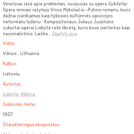
Venclovai rašė apie problemas, susijusias su opera
Sukilėliai
.
Opera remiasi rašytojo Vinco Mykolaičio -Putino romanu, kuris
dažnai įvardijamas kaip tyliosios kultūrinės opozicijos
neformaliu lyderiu. Kompozitoriaus Juliaus Juzeliūno
sukurtai operai Liobytė rašė libretą, kuris buvo įvertintas kaip
nacionalistinis. Laiške
…
Skaityti visą
Vieta:
Vilnius , Lithuania
Kalbos:
Lietuvių
Autorius:
Liobytė, Aldona
Sukūrimo metai:
1957
Charakteringas eksponatas: