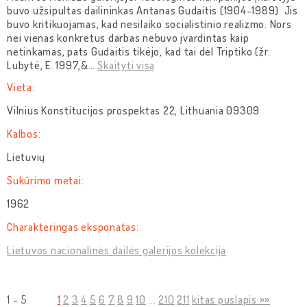
buvo užsipultas dailininkas Antanas Gudaitis (1904-1989). Jis
buvo kritikuojamas, kad nesilaiko socialistinio realizmo. Nors
nei vienas konkretus darbas nebuvo įvardintas kaip
netinkamas, pats Gudaitis tikėjo, kad tai dėl Triptiko (žr.
Lubytė, E. 1997,&
…
Skaityti visą
Vieta:
Vilnius Konstitucijos prospektas 22, Lithuania 09309
Kalbos:
Lietuvių
Sukūrimo metai:
1962
Charakteringas eksponatas:
Lietuvos nacionalinės dailės galerijos kolekcija
1 - 5
1
2
3
4
5
6
7
8
9
10
...
210
211
kitas puslapis »»