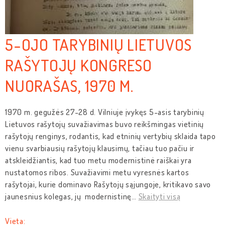
5-OJO TARYBINIŲ LIETUVOS
RAŠYTOJŲ KONGRESO
NUORAŠAS, 1970 M.
1970 m. gegužės 27-28 d. Vilniuje įvykęs 5-asis tarybinių
Lietuvos rašytojų suvažiavimas buvo reikšmingas vietinių
rašytojų renginys, rodantis, kad etninių vertybių sklaida tapo
vienu svarbiausių rašytojų klausimų, tačiau tuo pačiu ir
atskleidžiantis, kad tuo metu modernistinė raiškai yra
nustatomos ribos. Suvažiavimi metu vyresnės kartos
rašytojai, kurie dominavo Rašytojų sąjungoje, kritikavo savo
jaunesnius kolegas, jų modernistinę
…
Skaityti visą
Vieta: