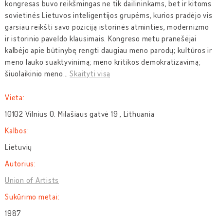
kongresas buvo reikšmingas ne tik dailininkams, bet ir kitoms
sovietinės Lietuvos inteligentijos grupėms, kurios pradėjo vis
garsiau reikšti savo poziciją istorinės atminties, modernizmo
ir istorinio paveldo klausimais. Kongreso metu pranešėjai
kalbėjo apie būtinybę rengti daugiau meno parodų; kultūros ir
meno lauko suaktyvinimą; meno kritikos demokratizavimą;
šiuolaikinio meno
…
Skaityti visą
Vieta:
10102 Vilnius O. Milašiaus gatvė 19 , Lithuania
Kalbos:
Lietuvių
Autorius:
Union of Artists
Sukūrimo metai:
1987