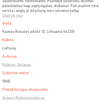
sovietiniams tremtiniams. Psalmėje sovietinis režimas
pateikiamas kaip septyngalvis drakonas. Pati psalmė nėra
versta į anglų ar kitą kurią nors užsienio kalbą.
Skaityti visą
Vieta:
Kaunas Rotušės aikštė 13, Lithuania 44239
Kalbos:
Lietuvių
Autorius:
Miškinis, Antanas
Sukūrimo metai:
1948
Charakteringas eksponatas:
Antano Miškinio kolekcija