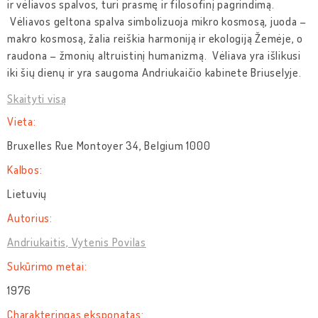
ir vėliavos spalvos, turi prasmę ir filosofinį pagrindimą.
Vėliavos geltona spalva simbolizuoja mikro kosmosą, juoda –
makro kosmosą, žalia reiškia harmoniją ir ekologiją Žemėje, o
raudona – žmonių altruistinį humanizmą. Vėliava yra išlikusi
iki šių dienų ir yra saugoma Andriukaičio kabinete Briuselyje.
Skaityti visą
Vieta:
Bruxelles Rue Montoyer 34, Belgium 1000
Kalbos:
Lietuvių
Autorius:
Andriukaitis, Vytenis Povilas
Sukūrimo metai:
1976
Charakteringas eksponatas: