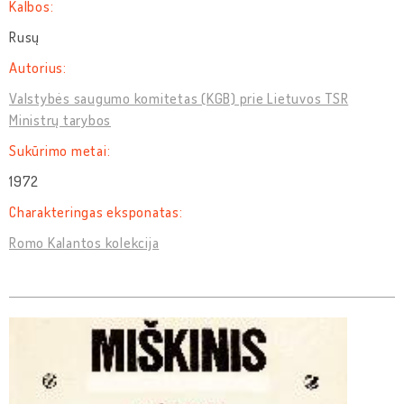
Kalbos:
Rusų
Autorius:
Valstybės saugumo komitetas (KGB) prie Lietuvos TSR
Ministrų tarybos
Sukūrimo metai:
1972
Charakteringas eksponatas:
Romo Kalantos kolekcija