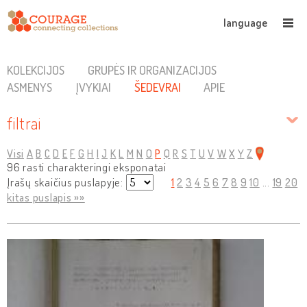
language
KOLEKCIJOS
GRUPĖS IR ORGANIZACIJOS
ASMENYS
ĮVYKIAI
ŠEDEVRAI
APIE
filtrai
Visi
A
B
C
D
E
F
G
H
I
J
K
L
M
N
O
P
Q
R
S
T
U
V
W
X
Y
Z
96 rasti charakteringi eksponatai
Įrašų skaičius puslapyje:
1
2
3
4
5
6
7
8
9
10
...
19
20
kitas puslapis »»