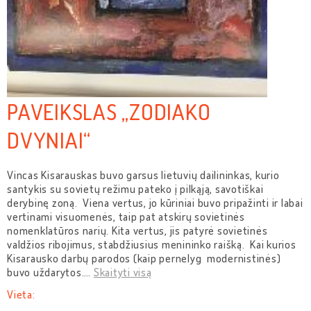
PAVEIKSLAS „ZODIAKO
DVYNIAI“
Vincas Kisarauskas buvo garsus lietuvių dailininkas, kurio
santykis su sovietų režimu pateko į pilkąją, savotiškai
derybinę zoną. Viena vertus, jo kūriniai buvo pripažinti ir labai
vertinami visuomenės, taip pat atskirų sovietinės
nomenklatūros narių. Kita vertus, jis patyrė sovietinės
valdžios ribojimus, stabdžiusius menininko raišką. Kai kurios
Kisarausko darbų parodos (kaip pernelyg modernistinės)
buvo uždarytos.
…
Skaityti visą
Vieta: