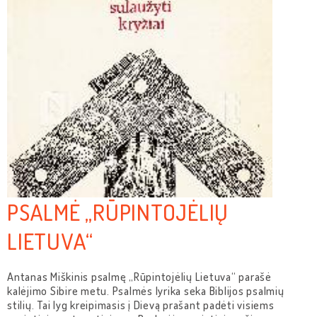
PSALMĖ „RŪPINTOJĖLIŲ
LIETUVA“
Antanas Miškinis psalmę „Rūpintojėlių Lietuva“ parašė
kalėjimo Sibire metu. Psalmės lyrika seka Biblijos psalmių
stilių. Tai lyg kreipimasis į Dievą prašant padėti visiems