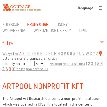
language
KOLEKCJE
GRUPY&ORG
OSOBY
WYDARZENIA
WYRÓŻNIONE OBIEKTY
OPIS
filtry
Wszystko
A
B
C
D
E
F
G
H
I
J
K
L
M
N
O
P
Q
R
S
T
U
V
W
X
Y
Z
50 znalezione organizacje i grupy
Obiekty na stronie:
«« poprzednia strona
1
2
3
4
5
6
7
8
9
10
następna strona »»
ARTPOOL NONPROFIT KFT
The Artpool Art Research Center is a non-profit institution
which was opened in 1992. It is located in the center of