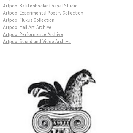
Artpool Balatonboglár Chapel Studio
Artpool Experimental Poetry Collection
Artpool Fluxus Collection
Artpool Mail Art Archive
Artpool Performance Archive
Artpool Sound and Video Archive