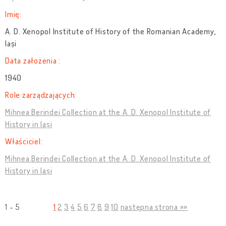
Imię:
A. D. Xenopol Institute of History of the Romanian Academy,
Iași
Data założenia :
1940
Role zarządzających:
Mihnea Berindei Collection at the A. D. Xenopol Institute of
History in Iași
Właściciel:
Mihnea Berindei Collection at the A. D. Xenopol Institute of
History in Iași
1 - 5
1
2
3
4
5
6
7
8
9
10
następna strona »»