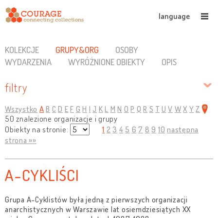
language
KOLEKCJE
GRUPY&ORG
OSOBY
WYDARZENIA
WYRÓŻNIONE OBIEKTY
OPIS
filtry
Wszystko
A
B
C
D
E
F
G
H
I
J
K
L
M
N
O
P
Q
R
S
T
U
V
W
X
Y
Z
50 znalezione organizacje i grupy
Obiekty na stronie:
1
2
3
4
5
6
7
8
9
10
następna
strona »»
A-CYKLIŚCI
Grupa A-Cyklistów była jedną z pierwszych organizacji
anarchistycznych w Warszawie lat osiemdziesiątych XX