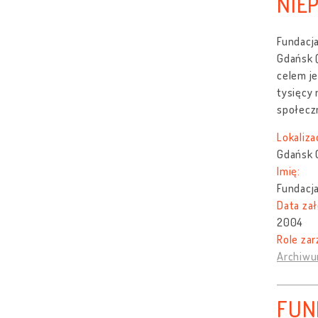
NIE
Fundacj
Gdańsk (
celem je
tysięcy 
społeczn
Lokaliza
Gdańsk 
Imię:
Fundacj
Data zał
2004
Role zar
Archiwu
FUN