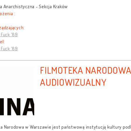
a Anarchistyczna - Sekcja Kraków
ożenia :
ządzających:
 Fuck '89
el:
 Fuck '89
FILMOTEKA NARODOWA
AUDIOWIZUALNY
a Narodowa w Warszawie jest państwową instytucją kultury podle