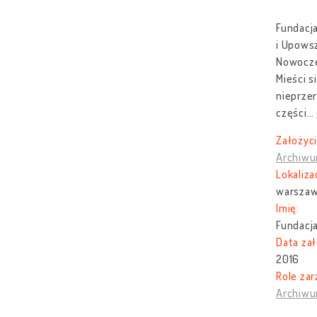
Fundacja
i Upowsz
Nowocze
Mieści s
nieprze
części
…
Założyci
Archiwu
Lokaliza
warszaw
Imię:
Fundacja
Data zał
2016
Role zar
Archiwu