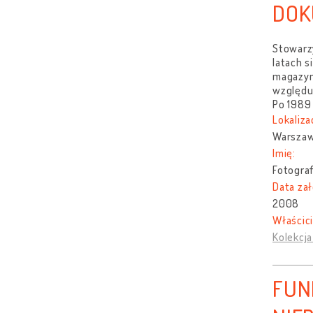
DOK
Stowarz
latach s
magazyna
względu
Po 1989
Lokaliza
Warszaw
Imię:
Fotogra
Data zał
2008
Właścici
Kolekcj
FUN