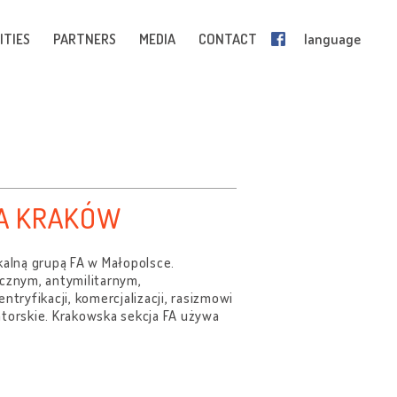
ITIES
PARTNERS
MEDIA
CONTACT
language
JA KRAKÓW
okalną grupą FA w Małopolsce.
ycznym, antymilitarnym,
ryfikacji, komercjalizacji, rasizmowi
atorskie. Krakowska sekcja FA używa