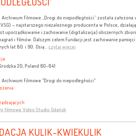
PODLEGŁOŚCI"
a Archiwum Filmowe „Drogi do niepodległości” została założona 
VSG) – najstarszego niezależnego producenta w Polsce, działają
st uporządkowanie i zachowanie (digitalizacja) obszernych zbior
nagrań i filmów. Dalszym celem Fundacji jest zachowanie pamięc
ych lat 80. i 90. Osią
…
czytaj więcej
cja:
Grodzka 20, Poland 80-841
a Archiwum Filmowe "Drogi do niepodległości"
ożenia :
ządzających:
m filmowe Video Studio Gdańsk
DACJA KULIK-KWIEKULIK