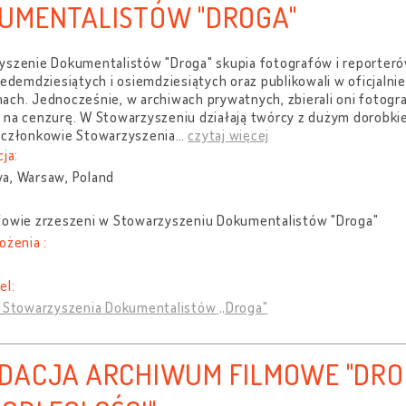
UMENTALISTÓW "DROGA"
yszenie Dokumentalistów "Droga" skupia fotografów i reporterów
iedemdziesiątych i osiemdziesiątych oraz publikowali w oficjaln
ch. Jednocześnie, w archiwach prywatnych, zbierali oni fotograf
 na cenzurę. W Stowarzyszeniu działają twórcy z dużym dorobkie
 członkowie Stowarzyszenia
…
czytaj więcej
cja:
a, Warsaw, Poland
fowie zrzeszeni w Stowarzyszeniu Dokumentalistów "Droga"
ożenia :
el:
a Stowarzyszenia Dokumentalistów „Droga"
DACJA ARCHIWUM FILMOWE "DRO