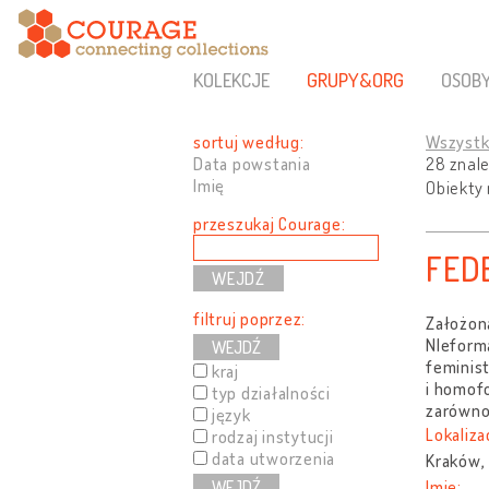
KOLEKCJE
GRUPY&ORG
OSOB
sortuj według:
Wszyst
Data powstania
28 znale
Imię
Obiekty 
przeszukaj Courage:
FED
filtruj poprzez:
Założona
NIeforma
WEJDŹ
feminist
kraj
i homofo
typ działalności
zarówno 
język
Lokaliza
rodzaj instytucji
data utworzenia
Kraków,
WEJDŹ
Imię: