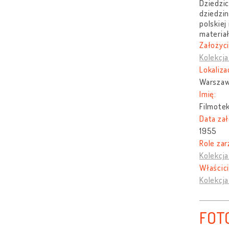
Dziedzi
dziedzin
polskiej
materiał
Założyci
Kolekcja
Lokaliza
Warszaw
Imię:
Filmote
Data zał
1955
Role zar
Kolekcja
Właścici
Kolekcja
FOT