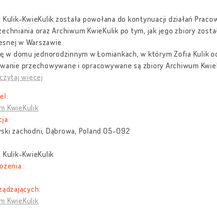
 Kulik-KwieKulik została powołana do kontynuacji działań Praco
echniania oraz Archiwum KwieKulik po tym, jak jego zbiory zost
snej w Warszawie.
ię w domu jednorodzinnym w Łomiankach, w którym Zofia Kulik od 
rwanie przechowywane i opracowywane są zbiory Archiwum KwieKu
czytaj więcej
el:
m KwieKulik
cja:
ski zachodni, Dąbrowa, Poland 05-092
 Kulik-KwieKulik
ożenia :
ządzających:
m KwieKulik