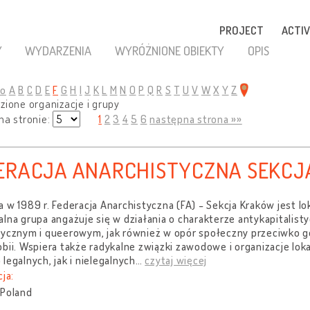
PROJECT
ACTIV
Y
WYDARZENIA
WYRÓŻNIONE OBIEKTY
OPIS
ko
A
B
C
D
E
F
G
H
I
J
K
L
M
N
O
P
Q
R
S
T
U
V
W
X
Y
Z
zione organizacje i grupy
na stronie:
1
2
3
4
5
6
następna strona »»
ERACJA ANARCHISTYCZNA SEKC
 w 1989 r. Federacja Anarchistyczna (FA) - Sekcja Kraków jest l
lna grupa angażuje się w działania o charakterze antykapitalist
ycznym i queerowym, jak również w opór społeczny przeciwko gent
bii. Wspiera także radykalne związki zawodowe i organizacje lok
legalnych, jak i nielegalnych
…
czytaj więcej
cja:
 Poland