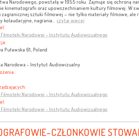
ctwa Narodowego, powstałą w 1955 roku. Zajmuje się ochroną na
ie kinematografii oraz upowszechnianiem kultury filmowej. W s
 i zagranicznej sztuki filmowej – nie tylko materiały filmowe, ale
y kolaudacyjne, nagrania
…
czytaj więcej
el:
 Filmoteki Narodowej - Instytutu Audiowizualnego
cja:
a Puławska 61, Poland
ka Narodowa - Instytut Audiowizualny
ożenia :
ządzających:
 Filmoteki Narodowej - Instytutu Audiowizualnego
el:
 Filmoteki Narodowej - Instytutu Audiowizualnego
OGRAFOWIE-CZŁONKOWIE STOWA