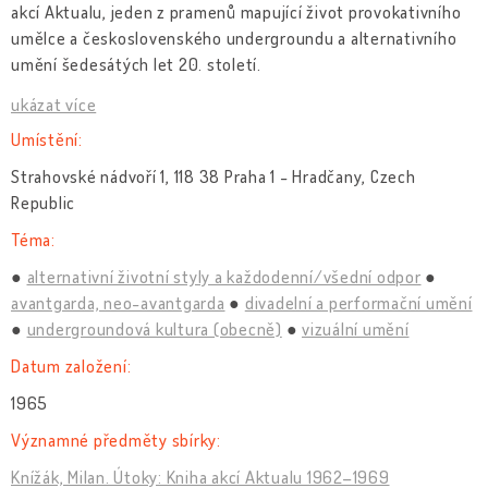
akcí Aktualu, jeden z pramenů mapující život provokativního
umělce a československého undergroundu a alternativního
umění šedesátých let 20. století.
ukázat více
Umístění:
Strahovské nádvoří 1, 118 38 Praha 1 - Hradčany, Czech
Republic
Téma:
alternativní životní styly a každodenní/všední odpor
avantgarda, neo-avantgarda
divadelní a performační umění
undergroundová kultura (obecně)
vizuální umění
Datum založení:
1965
Významné předměty sbírky:
Knížák, Milan. Útoky: Kniha akcí Aktualu 1962–1969