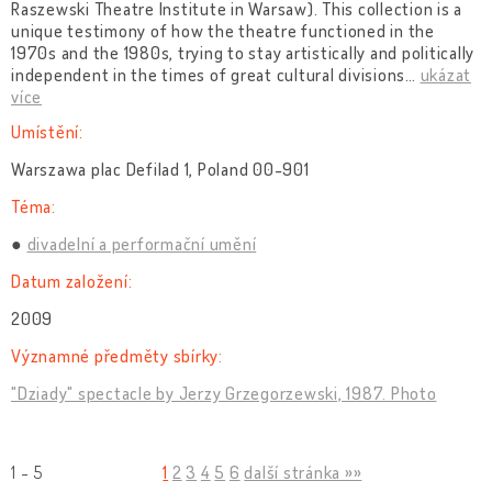
Raszewski Theatre Institute in Warsaw). This collection is a
unique testimony of how the theatre functioned in the
1970s and the 1980s, trying to stay artistically and politically
independent in the times of great cultural divisions
…
ukázat
více
Umístění:
Warszawa plac Defilad 1, Poland 00-901
Téma:
divadelní a performační umění
Datum založení:
2009
Významné předměty sbírky:
"Dziady" spectacle by Jerzy Grzegorzewski, 1987. Photo
1 - 5
1
2
3
4
5
6
další stránka »»