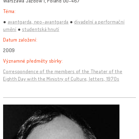
Warszawa Jazdów 1, Poland 00-467
Téma:
avantgarda, neo-avantgarda
divadelní a performační
umění
studentská hnutí
Datum založení:
2009
Významné předměty sbírky:
Correspondence of the members of the Theater of the
Eighth Day with the Ministry of Culture, letters, 1970s