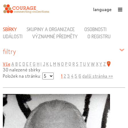
language
SBÍRKY
SKUPINY A ORGANIZACE
OSOBNOSTI
UDÁLOSTI
VÝZNAMNÉ PŘEDMĚTY
O REGISTRU
filtry
Vše
A
B
C
D
E
F
G
H
I
J
K
L
M
N
O
P
Q
R
S
T
U
V
W
X
Y
Z
30 nalezené sbírky
Položek na stránku:
1
2
3
4
5
6
další stránka »»