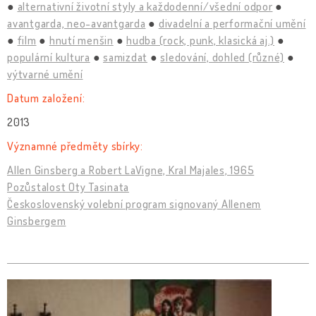
alternativní životní styly a každodenní/všední odpor
avantgarda, neo-avantgarda
divadelní a performační umění
film
hnutí menšin
hudba (rock, punk, klasická aj.)
populární kultura
samizdat
sledování, dohled (různé)
výtvarné umění
Datum založení:
2013
Významné předměty sbírky:
Allen Ginsberg a Robert LaVigne, Kral Majales, 1965
Pozůstalost Oty Tasinata
Československý volební program signovaný Allenem
Ginsbergem