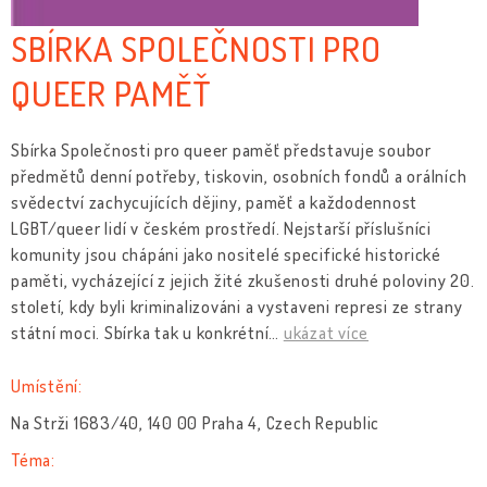
SBÍRKA SPOLEČNOSTI PRO
QUEER PAMĚŤ
Sbírka Společnosti pro queer paměť představuje soubor
předmětů denní potřeby, tiskovin, osobních fondů a orálních
svědectví zachycujících dějiny, paměť a každodennost
LGBT/queer lidí v českém prostředí. Nejstarší příslušníci
komunity jsou chápáni jako nositelé specifické historické
paměti, vycházející z jejich žité zkušenosti druhé poloviny 20.
století, kdy byli kriminalizováni a vystaveni represi ze strany
státní moci. Sbírka tak u konkrétní
…
ukázat více
Umístění:
Na Strži 1683/40, 140 00 Praha 4, Czech Republic
Téma: