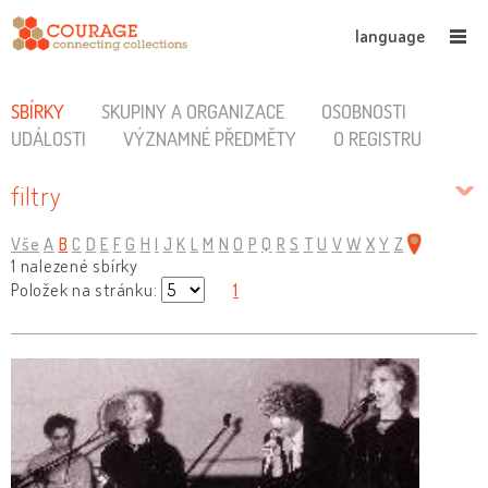
language
SBÍRKY
SKUPINY A ORGANIZACE
OSOBNOSTI
UDÁLOSTI
VÝZNAMNÉ PŘEDMĚTY
O REGISTRU
filtry
Vše
A
B
C
D
E
F
G
H
I
J
K
L
M
N
O
P
Q
R
S
T
U
V
W
X
Y
Z
1 nalezené sbírky
Položek na stránku:
1