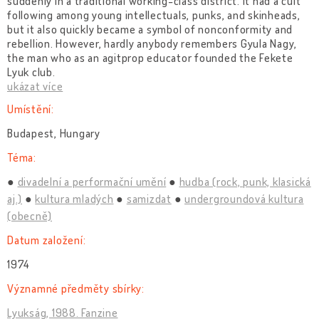
suddenly in a traditional working-class district. It had a cult
following among young intellectuals, punks, and skinheads,
but it also quickly became a symbol of nonconformity and
rebellion. However, hardly anybody remembers Gyula Nagy,
the man who as an agitprop educator founded the Fekete
Lyuk club.
ukázat více
Umístění:
Budapest, Hungary
Téma:
divadelní a performační umění
hudba (rock, punk, klasická
aj.)
kultura mladých
samizdat
undergroundová kultura
(obecně)
Datum založení:
1974
Významné předměty sbírky:
Lyukság, 1988. Fanzine