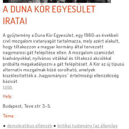
A DUNA KÖR EGYESÜLET
IRATAI
A gyűjtemény a Duna Kör Egyesület, egy 1980-as évekbeli
civil mozgalom iratanyagát tartalmazza, mely azért alakult,
hogy tiltakozzon a magyar kormány által tervezett
nagymarosi gát felépítése ellen. A mozgalom szamizdat
kiadványokkal, nyilvános vitákkal és tiltakozó akciókkal
próbálta megakadályozni a gát felépítését. A Kör az új típusú
alternatív mozgalmak közé sorolható, amelyek
kiszélesítették a „hagyományos” értelmiségi ellenzékiség
bázisát.
több
Hely:
Budapest, Teve str. 3-5.
Téma:
demokratikus ellenzék
kritikai tudomány (az államilag