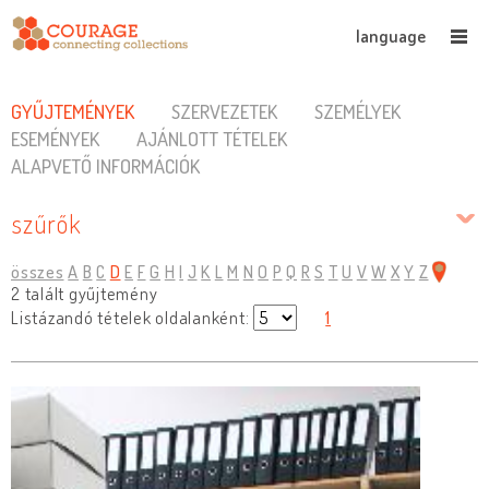
language
GYŰJTEMÉNYEK
SZERVEZETEK
SZEMÉLYEK
ESEMÉNYEK
AJÁNLOTT TÉTELEK
ALAPVETŐ INFORMÁCIÓK
szűrők
összes
A
B
C
D
E
F
G
H
I
J
K
L
M
N
O
P
Q
R
S
T
U
V
W
X
Y
Z
2 talált gyűjtemény
Listázandó tételek oldalanként:
1