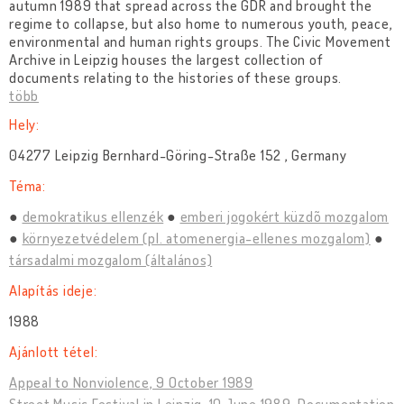
autumn 1989 that spread across the GDR and brought the
regime to collapse, but also home to numerous youth, peace,
environmental and human rights groups. The Civic Movement
Archive in Leipzig houses the largest collection of
documents relating to the histories of these groups.
több
Hely:
04277 Leipzig Bernhard-Göring-Straße 152 , Germany
Téma:
demokratikus ellenzék
emberi jogokért küzdõ mozgalom
környezetvédelem (pl. atomenergia-ellenes mozgalom)
társadalmi mozgalom (általános)
Alapítás ideje:
1988
Ajánlott tétel:
Appeal to Nonviolence, 9 October 1989