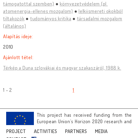
támogatottal szemben)
környezetvédelem (pl.
atomenergia-ellenes mozgalom)
lelkiismereti okokból
tiltakozók
tudományos kritika
társadalmi mozgalom
(általános)
Alapítás ideje:
2010
Ajánlott tétel:
Térkép a Duna szlovákiai és magyar szakaszáról, 1988 k.
1 - 2
1
This project has received funding from the
European Union’s Horizon 2020 research and
innovation programme under grant
PROJECT
ACTIVITIES
PARTNERS
MEDIA
agreement No 692919.