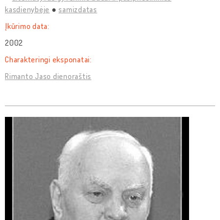
kasdienybėje
samizdatas
Įkūrimo data:
2002
Charakteringi eksponatai:
Rimanto Jaso dienoraštis