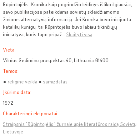
Rūpintojėlis. Kronika kaip pogrindžio leidinys išliko ilgiausiai,
savo publikacijose pateikdama sovietų skleidžiamoms
žinioms alternatyvią informaciją. Jei Kronika buvo inicijuota
katalikų kunigų, tai Rūpintojėlis buvo labiau tikinčiųjų
iniciatyva, kuris tapo pripaž
…
Skaityti visą
Vieta:
Vilnius Gedimino prospektas 40, Lithuania 01400
Temos:
religinė veikla
samizdatas
Įkūrimo data:
1972
Charakteringi eksponatai:
Straipsnis "Rūpintojėlio" žurnale apie literatūros raidą Sovietų
Lietuvoje