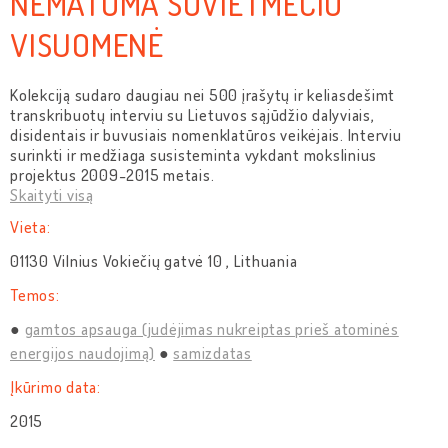
NEMATOMA SOVIETMEČIO
VISUOMENĖ
Kolekciją sudaro daugiau nei 500 įrašytų ir keliasdešimt
transkribuotų interviu su Lietuvos sąjūdžio dalyviais,
disidentais ir buvusiais nomenklatūros veikėjais. Interviu
surinkti ir medžiaga susisteminta vykdant mokslinius
projektus 2009-2015 metais.
Skaityti visą
Vieta:
01130 Vilnius Vokiečių gatvė 10 , Lithuania
Temos:
gamtos apsauga (judėjimas nukreiptas prieš atominės
energijos naudojimą)
samizdatas
Įkūrimo data:
2015