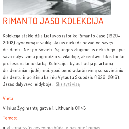
RIMANTO JASO KOLEKCIJA
Kolekcija atskleidžia Lietuvos istoriko Rimanto Jaso (1929-
2002) gyvenimą ir veiklą. Jasas niekada nevadino savęs
disidentu. Net po Sovietų Sąjungos žlugimo jis nekalbėjo apie
savo dalyvavimą pogrindžio savilaidoje, akcentavo tik istoriko
profesionalumo darbą. Kolekcijos bylos liudija jo artumą
disidentiniam judėjimui, ypač bendradarbiavimą su sovietiniu
disidentu ir politiniu kaliniu Vytautu Skuodžiu (1929-2016).
Jasas dalyvavo leidyboje
…
Skaityti visą
Vieta:
Vilnius Žygimantų gatvė 1, Lithuania 01143
Temos:
alternatyvūs gyvenimo būdai ir pasipriešinimas