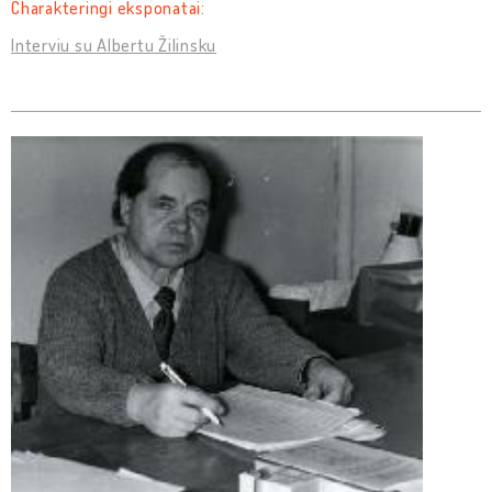
Charakteringi eksponatai:
Interviu su Albertu Žilinsku