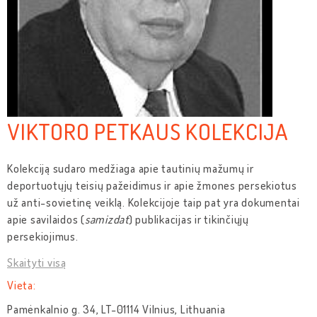
VIKTORO PETKAUS KOLEKCIJA
Kolekciją sudaro medžiaga apie tautinių mažumų ir
deportuotųjų teisių pažeidimus ir apie žmones persekiotus
už anti-sovietinę veiklą. Kolekcijoje taip pat yra dokumentai
apie savilaidos (
samizdat
) publikacijas ir tikinčiųjų
persekiojimus.
Skaityti visą
Vieta:
Pamėnkalnio g. 34, LT-01114 Vilnius, Lithuania