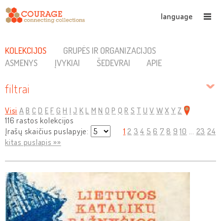
language
KOLEKCIJOS
GRUPĖS IR ORGANIZACIJOS
ASMENYS
ĮVYKIAI
ŠEDEVRAI
APIE
filtrai
Visi
A
B
C
D
E
F
G
H
I
J
K
L
M
N
O
P
Q
R
S
T
U
V
W
X
Y
Z
116 rastos kolekcijos
Įrašų skaičius puslapyje:
1
2
3
4
5
6
7
8
9
10
...
23
24
kitas puslapis »»