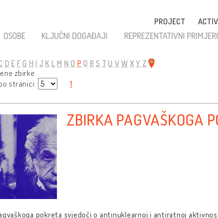
PROJECT
ACTIV
OSOBE
KLJUČNI DOGAĐAJI
REPREZENTATIVNI PRIMJER
C
D
E
F
G
H
I
J
K
L
M
N
O
P
Q
R
S
T
U
V
W
X
Y
Z
ene zbirke
o stranici:
1
ZBIRKA PAGVAŠKOGA 
agvaškoga pokreta svjedoči o antinuklearnoj i antiratnoj aktivnosti