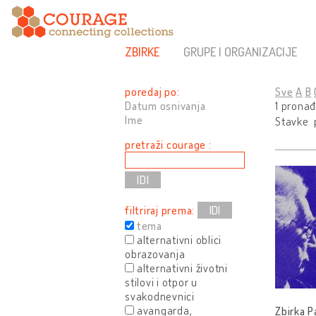
ZBIRKE
GRUPE I ORGANIZACIJE
poredaj po:
Sve
A
B
Datum osnivanja
1 pronađ
Ime
Stavke p
pretraži courage :
filtriraj prema:
IDI
tema
alternativni oblici
obrazovanja
alternativni životni
stilovi i otpor u
svakodnevnici
avangarda,
Zbirka P