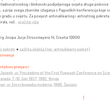
hladnoratovskog i blokovski podijeljenoga svijeta druge polovice 20
, a prije svega zbornike izlaganja s Pagvaških konferencija koje 
gradu u svijetu. Za povijest antinuklearnog i antiratnog pokreta u
irala, važ
…
pročitaj više
:
rg Josipa Jurja Strossmayera 14, Croatia 10000
i pokreti
zaštita okoliša (npr. antinuklearni pokret)
snivanja:
tativni primjerci:
 Joseph, ur. Proceeding of the First Pugwash Conference on Sci
Canada, 7-10 July 1957, 1982. Knjiga
van, ur. Encyclopaedia moderna, 1966. Časopis
1