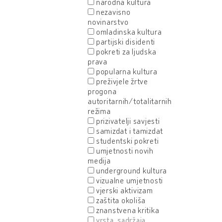
narodna kultura
nezavisno
novinarstvo
omladinska kultura
partijski disidenti
pokreti za ljudska
prava
popularna kultura
preživjele žrtve
progona
autoritarnih/totalitarnih
režima
prizivatelji savjesti
samizdat i tamizdat
studentski pokreti
umjetnosti novih
medija
underground kultura
vizualne umjetnosti
vjerski aktivizam
zaštita okoliša
znanstvena kritika
vrsta sadržaja