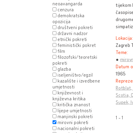
neoavangarda
tijekom 
cenzura
časopise
demokratska
drugome 
opozicija
simpatiz
društveni pokreti
državni nadzor
Lokacija
etnički pokreti
feministički pokret
Zagreb T
film
Teme:
filozofski/teoretski
mirovn
pokreti
Datum o
glazba
1965
iseljeništvo/egzil
kazalište i izvedbene
Reprezen
umjetnosti
Rotblat,
književnost i
Scotia, 
književna kritika
Supek, I
kritička znanost
lijepe umjetnosti
manjinski pokreti
1 - 1
mirovni pokreti
nacionalni pokreti