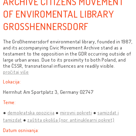
ARCHIVE CITIZENS MOVEMENT
OF ENVIROMENTAL LIBRARY
GROSSHENNERSDORF
The Großhennersdorf environmental library, founded in 1987,
and its accompanying Civic Movement Archive stand as a
testament to the opposition in the GDR occurring outside of
large urban areas. Due to its proximity to both Poland, and
the ČSSR, transnational influences are readily visible.
pročitaj više
Lokacija:
Herrnhut Am Sportplatz 3, Germany 02747
Teme:
demokratska opozicija
mirovni pokreti
samizdat i
tamizdat
zaštita okoliša (npr. antinuklearni pokret)
Datum osnivanja: