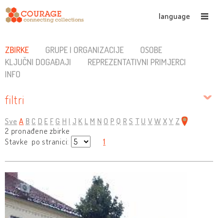
language
ZBIRKE
GRUPE I ORGANIZACIJE
OSOBE
KLJUČNI DOGAĐAJI
REPREZENTATIVNI PRIMJERCI
INFO
filtri
Sve
A
B
C
D
E
F
G
H
I
J
K
L
M
N
O
P
Q
R
S
T
U
V
W
X
Y
Z
2 pronađene zbirke
Stavke po stranici:
1