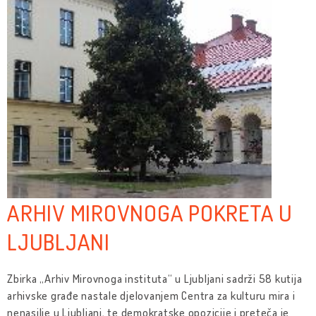
ARHIV MIROVNOGA POKRETA U
LJUBLJANI
Zbirka „Arhiv Mirovnoga instituta“ u Ljubljani sadrži 58 kutija
arhivske građe nastale djelovanjem Centra za kulturu mira i
nenasilje u Ljubljani, te demokratske opozicije i preteča je