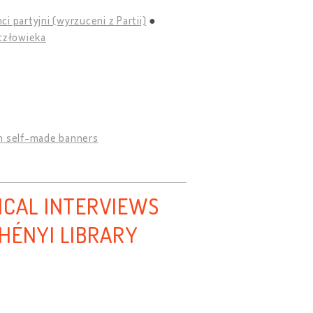
i partyjni (wyrzuceni z Partii)
człowieka
h self-made banners
ICAL INTERVIEWS
HÉNYI LIBRARY