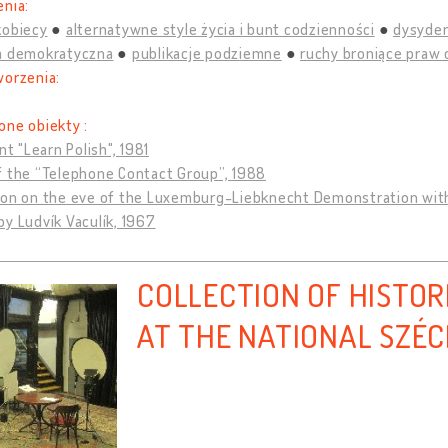
nia:
kobiecy
alternatywne style życia i bunt codzienności
dysydenc
a demokratyczna
publikacje podziemne
ruchy broniące praw 
worzenia:
one obiekty :
int "Learn Polish", 1981
f the “Telephone Contact Group”, 1988
ion on the eve of the Luxemburg-Liebknecht Demonstration wit
y Ludvík Vaculík, 1967
COLLECTION OF HISTOR
AT THE NATIONAL SZÉC