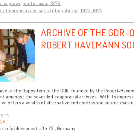
a na głowę, performans, 1978
a z Dobromierzem, seria fotograficzna, 1972-1974
ARCHIVE OF THE GDR-O
ROBERT HAVEMANN SO
ive of the Opposition to the GDR, founded by the Robert-Havema
ant amongst the so-called ‘reappraisal archives’. With its impres
ive offers a wealth of alternative and contrasting source materi
ięcej
cja:
erlin Schliemannstraße 23 , Germany