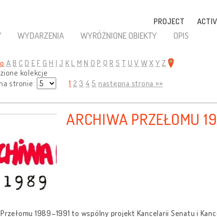
PROJECT
ACTIV
Y
WYDARZENIA
WYRÓŻNIONE OBIEKTY
OPIS
ko
A
B
C
D
E
F
G
H
I
J
K
L
M
N
O
P
Q
R
S
T
U
V
W
X
Y
Z
zione kolekcje
na stronie:
1
2
3
4
5
następna strona »»
ARCHIWA PRZEŁOMU 19
Przełomu 1989–1991 to wspólny projekt Kancelarii Senatu i Kanc