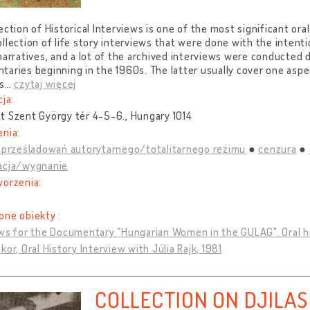
ection of Historical Interviews is one of the most significant oral 
llection of life story interviews that were done with the intentio
narratives, and a lot of the archived interviews were conducted d
aries beginning in the 1960s. The latter usually cover one aspect
s
…
czytaj więcej
cja:
t Szent György tér 4-5-6., Hungary 1014
nia:
y prześladowań autorytarnego/totalitarnego reżimu
cenzura
acja/wygnanie
worzenia:
one obiekty :
ws for the Documentary "Hungarian Women in the GULAG". Oral hi
kor, Oral History Interview with Júlia Rajk, 1981
COLLECTION ON DJILAS