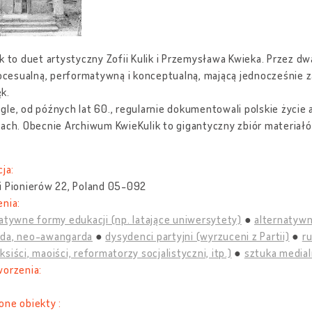
k to duet artystyczny Zofii Kulik i Przemysława Kwieka. Przez dw
rocesualną, performatywną i konceptualną, mającą jednocześnie 
ęk.
le, od późnych lat 60., regularnie dokumentowali polskie życie a
ach. Obecnie Archiwum KwieKulik to gigantyczny zbiór materiałó
cja:
i Pionierów 22, Poland 05-092
nia:
atywne formy edukacji (np. latające uniwersytety)
alternatywn
da, neo-awangarda
dysydenci partyjni (wyrzuceni z Partii)
r
siści, maoiści, reformatorzy socjalistyczni, itp.)
sztuka medial
worzenia:
one obiekty :