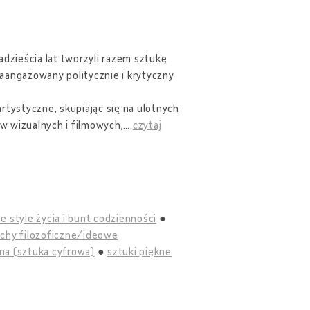
adzieścia lat tworzyli razem sztukę
zaangażowany politycznie i krytyczny
rtystyczne, skupiając się na ulotnych
w wizualnych i filmowych,
…
czytaj
e style życia i bunt codzienności
uchy filozoficzne/ideowe
na (sztuka cyfrowa)
sztuki piękne