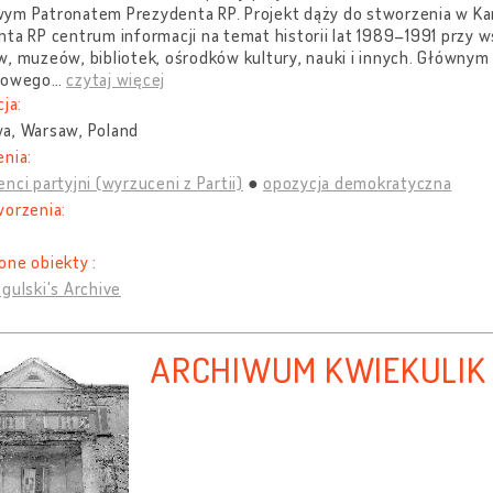
m Patronatem Prezydenta RP. Projekt dąży do stworzenia w Kance
ta RP centrum informacji na temat historii lat 1989–1991 przy w
, muzeów, bibliotek, ośrodków kultury, nauki i innych. Głównym
towego
…
czytaj więcej
cja:
a, Warsaw, Poland
nia:
nci partyjni (wyrzuceni z Partii)
opozycja demokratyczna
worzenia:
one obiekty :
gulski's Archive
ARCHIWUM KWIEKULIK