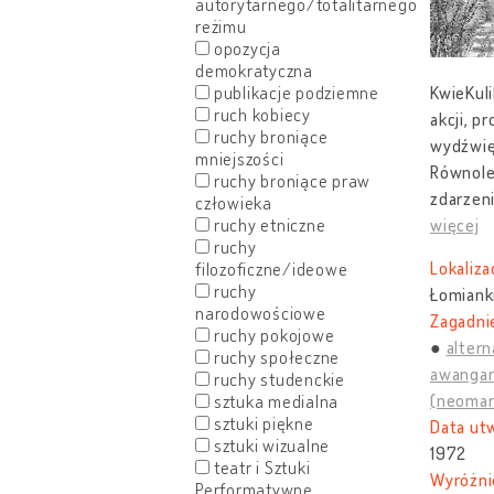
autorytarnego/totalitarnego
reżimu
opozycja
demokratyczna
publikacje podziemne
KwieKuli
ruch kobiecy
akcji, p
ruchy broniące
wydźwi
mniejszości
Równoleg
ruchy broniące praw
zdarzeni
człowieka
ruchy etniczne
więcej
ruchy
Lokaliza
filozoficzne/ideowe
ruchy
Łomiank
narodowościowe
Zagadnie
ruchy pokojowe
altern
ruchy społeczne
awangar
ruchy studenckie
(neomark
sztuka medialna
sztuki piękne
Data ut
sztuki wizualne
1972
teatr i Sztuki
Wyróżni
Performatywne