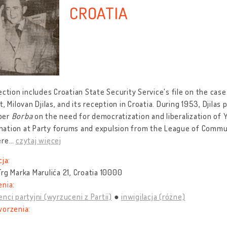
CROATIA
ection includes Croatian State Security Service's file on the cas
t, Milovan Djilas, and its reception in Croatia. During 1953, Djilas 
per
Borba
on the need for democratization and liberalization of Y
tion at Party forums and expulsion from the League of Communis
ere
…
czytaj więcej
cja:
rg Marka Marulića 21, Croatia 10000
nia:
nci partyjni (wyrzuceni z Partii)
inwigilacja (różne)
worzenia: