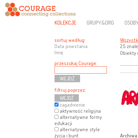
KOLEKCJE
GRUPY&ORG
OSOB
sortuj według:
Wszyst
Data powstania
25 znale
Imię
Obiekty 
przeszukaj Courage:
filtruj poprzez:
WEJDŹ
zagadnienie
aktywność religijna
alternatywne formy
edukacji
alternatywne style
życia i bunt
Archiwa 