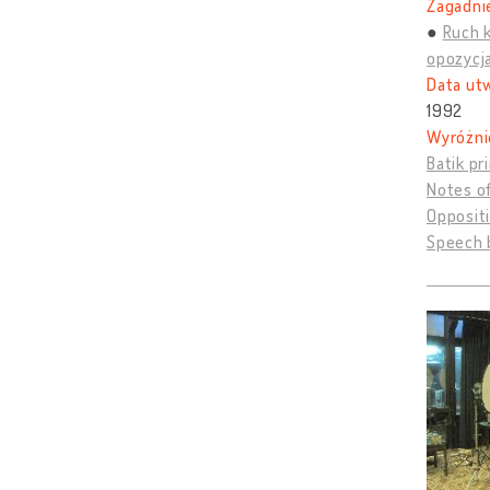
Zagadnie
Ruch 
opozycj
Data ut
1992
Wyróżni
Batik pr
Notes o
Opposit
Speech b