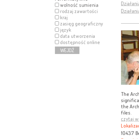
Działani
wolność sumienia
Działani
rodzaj zawartości
kraj
zasięg geograficzny
język
data utworzenia
dostępność online
WEJDŹ
The Arch
signific
the Arch
files.
czytaj w
Lokaliza
10437 B