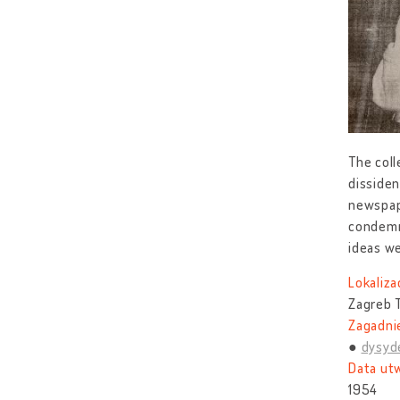
The coll
dissiden
newspa
condemna
ideas w
Lokaliza
Zagreb T
Zagadnie
dysyde
Data ut
1954