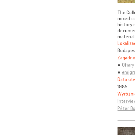
The Coll
mixed co
history 
document
material
Lokaliza
Budapes
Zagadnie
Ofiar
emigr
Data ut
1985
Wyróżni
Intervie
Péter Bo