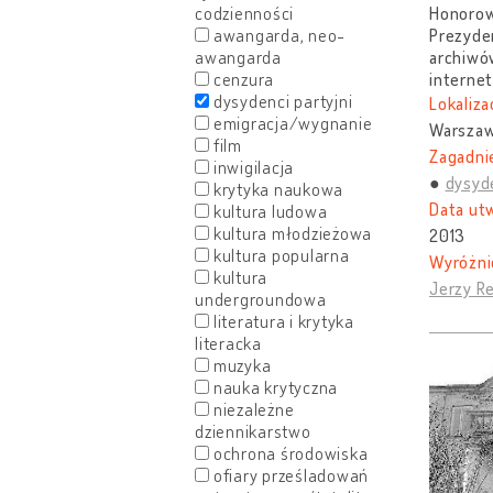
codzienności
Honorowy
awangarda, neo-
Prezyden
awangarda
archiwów
cenzura
interne
dysydenci partyjni
Lokaliza
emigracja/wygnanie
Warszaw
film
Zagadnie
inwigilacja
dysyde
krytyka naukowa
Data ut
kultura ludowa
kultura młodzieżowa
2013
kultura popularna
Wyróżni
kultura
Jerzy Re
undergroundowa
literatura i krytyka
literacka
muzyka
nauka krytyczna
niezależne
dziennikarstwo
ochrona środowiska
ofiary prześladowań