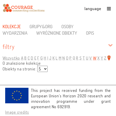
language
KOLEKCJE
GRUPY&ORG
OSOBY
WYDARZENIA
WYRÓŻNIONE OBIEKTY
OPIS
filtry
Wszystko
A
B
C
D
E
F
G
H
I
J
K
L
M
N
O
P
Q
R
S
T
U
V
W
X
Y
Z
0 znalezione kolekcje
Obiekty na stronie:
This project has received funding from the
European Union’s Horizon 2020 research and
innovation programme under grant
agreement No 692919.
Image credits