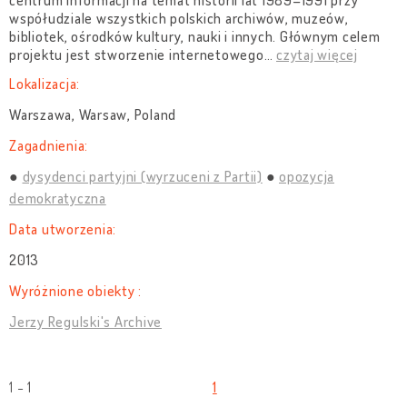
centrum informacji na temat historii lat 1989–1991 przy
współudziale wszystkich polskich archiwów, muzeów,
bibliotek, ośrodków kultury, nauki i innych. Głównym celem
projektu jest stworzenie internetowego
…
czytaj więcej
Lokalizacja:
Warszawa, Warsaw, Poland
Zagadnienia:
dysydenci partyjni (wyrzuceni z Partii)
opozycja
demokratyczna
Data utworzenia:
2013
Wyróżnione obiekty :
Jerzy Regulski's Archive
1 - 1
1