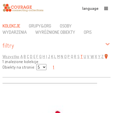
language
KOLEKCJE
GRUPY&ORG
OSOBY
WYDARZENIA
WYRÓŻNIONE OBIEKTY
OPIS
filtry
Wszystko
A
B
C
D
E
F
G
H
I
J
K
L
M
N
O
P
Q
R
S
T
U
V
W
X
Y
Z
1 znalezione kolekcje
Obiekty na stronie:
1