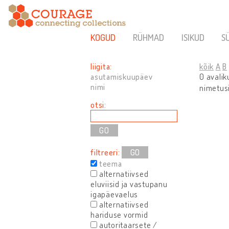
KOGUD
RÜHMAD
ISIKUD
S
liigita:
kõik
A
B
asutamiskuupäev
0 avali
nimi
nimetusi
otsi:
filtreeri:
GO
teema
alternatiivsed
eluviisid ja vastupanu
igapäevaelus
alternatiivsed
hariduse vormid
autoritaarsete /