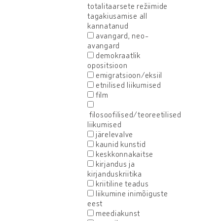
totalitaarsete režiimide
tagakiusamise all
kannatanud
avangard, neo-
avangard
demokraatlik
opositsioon
emigratsioon/eksiil
etnilised liikumised
film
filosoofilised/teoreetilised
liikumised
järelevalve
kaunid kunstid
keskkonnakaitse
kirjandus ja
kirjanduskriitika
kriitiline teadus
liikumine inimõiguste
eest
meediakunst