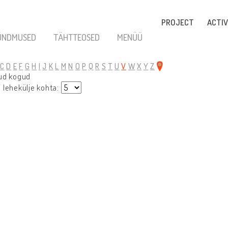
PROJECT
ACTIV
ÜNDMUSED
TÄHTTEOSED
MENÜÜ
C
D
E
F
G
H
I
J
K
L
M
N
O
P
Q
R
S
T
U
V
W
X
Y
Z
kud kogud
 lehekülje kohta: