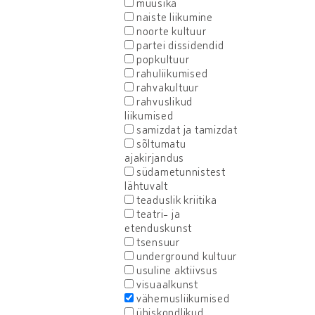
muusika
naiste liikumine
noorte kultuur
partei dissidendid
popkultuur
rahuliikumised
rahvakultuur
rahvuslikud
liikumised
samizdat ja tamizdat
sõltumatu
ajakirjandus
südametunnistest
lähtuvalt
teaduslik kriitika
teatri- ja
etenduskunst
tsensuur
underground kultuur
usuline aktiivsus
visuaalkunst
vähemusliikumised
ühiskondlikud