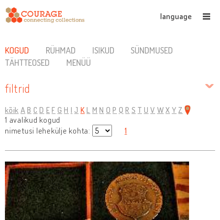
language
KOGUD
RÜHMAD
ISIKUD
SÜNDMUSED
TÄHTTEOSED
MENÜÜ
filtrid
kõik
A
B
C
D
E
F
G
H
I
J
K
L
M
N
O
P
Q
R
S
T
U
V
W
X
Y
Z
1 avalikud kogud
nimetusi lehekülje kohta:
1