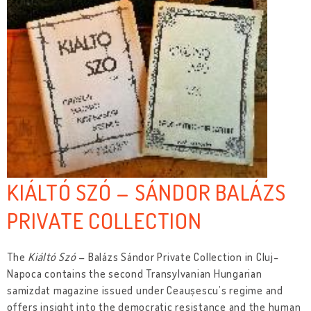
KIÁLTÓ SZÓ – SÁNDOR BALÁZS
PRIVATE COLLECTION
The
Kiáltó Szó
– Balázs Sándor Private Collection in Cluj-
Napoca contains the second Transylvanian Hungarian
samizdat magazine issued under Ceaușescu’s regime and
offers insight into the democratic resistance and the human