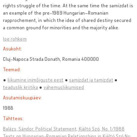
rights struggle of the time. At the same time the samizdat is
an example of the pre-1989 Hungarian–Romanian
rapprochement, in which the idea of shared destiny secured
a common ground for minorities and the majority alike.
loe rohkem
Asukoht:
Cluj-Napoca Strada Donath, Romania 400000
Teemad:
liikumine inimõiguste eest
samizdat ja tamizdat
teaduslik kriitika
vähemusliikumised
Asutamiskuupäev:
1988
Tähtteos:
Balázs, Sándor. Political Statement, Kiáltó Szó, No. 1/1988
Texts on Hungarian-Romanian Relationships in Kiáltó Szó No.