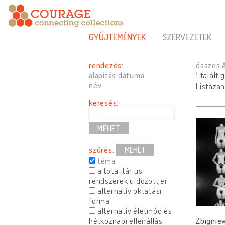
GYŰJTEMÉNYEK
SZERVEZETEK
rendezés:
összes
alapítás dátuma
1 talált
név
Listázan
keresés:
szűrés:
MEHET
téma
a totalitárius
rendszerek üldözöttjei
alternatív oktatási
forma
alternatív életmód és
hétköznapi ellenállás
Zbigniew