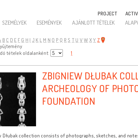
PROJECT
ACTIV
SZEMÉLYEK
ESEMÉNYEK
AJÁNLOTT TÉTELEK
ALAP
A
B
C
D
E
F
G
H
I
J
K
L
M
N
O
P
Q
R
S
T
U
V
W
X
Y
Z
 gyűjtemény
dó tételek oldalanként:
1
ZBIGNIEW DŁUBAK COL
ARCHEOLOGY OF PHOT
FOUNDATION
 Dłubak collection consists of photographs, sketches, and notes