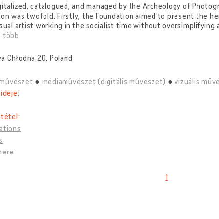
gitalized, catalogued, and managed by the Archeology of Photog
on was twofold. Firstly, the Foundation aimed to present the h
isual artist working in the socialist time without oversimplifying 
…
több
a Chłodna 20, Poland
mûvészet
médiamûvészet (digitális mûvészet)
vizuális műv
 ideje:
 tétel:
ations
s
here
1