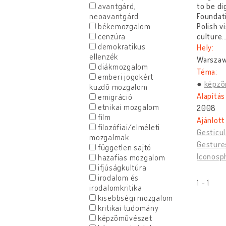
avantgárd,
to be di
neoavantgárd
Foundati
békemozgalom
Polish v
cenzúra
culture
demokratikus
Hely:
ellenzék
Warszaw
diákmozgalom
Téma:
emberi jogokért
képzõ
küzdõ mozgalom
Alapítás
emigráció
etnikai mozgalom
2008
film
Ajánlott
filozófiai/elméleti
Gesticul
mozgalmak
Gesture
független sajtó
Iconosp
hazafias mozgalom
ifjúságkultúra
irodalom és
1 - 1
irodalomkritika
kisebbségi mozgalom
kritikai tudomány
képzõmûvészet