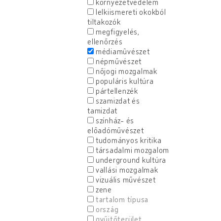
környezetvédelem
lelkiismereti okokból
tiltakozók
megfigyelés,
ellenőrzés
médiamûvészet
népművészet
nőjogi mozgalmak
populáris kultúra
pártellenzék
szamizdat és
tamizdat
színház- és
előadóművészet
tudományos kritika
társadalmi mozgalom
underground kultúra
vallási mozgalmak
vizuális művészet
zene
tartalom típusa
ország
gyűjtőterület