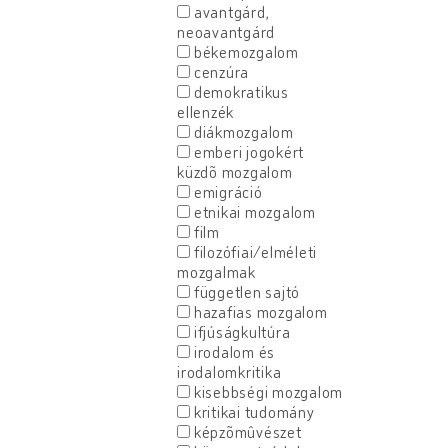
avantgárd,
neoavantgárd
békemozgalom
cenzúra
demokratikus
ellenzék
diákmozgalom
emberi jogokért
küzdõ mozgalom
emigráció
etnikai mozgalom
film
filozófiai/elméleti
mozgalmak
független sajtó
hazafias mozgalom
ifjúságkultúra
irodalom és
irodalomkritika
kisebbségi mozgalom
kritikai tudomány
képzõmûvészet