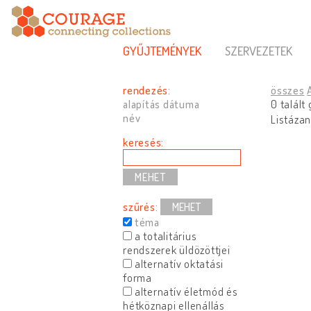
GYŰJTEMÉNYEK
SZERVEZETEK
rendezés:
összes
alapítás dátuma
0 talált
név
Listázan
keresés:
szűrés:
MEHET
téma
a totalitárius
rendszerek üldözöttjei
alternatív oktatási
forma
alternatív életmód és
hétköznapi ellenállás