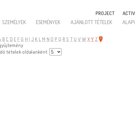
PROJECT
ACTIV
SZEMÉLYEK
ESEMÉNYEK
AJÁNLOTT TÉTELEK
ALAP
A
B
C
D
E
F
G
H
I
J
K
L
M
N
O
P
Q
R
S
T
U
V
W
X
Y
Z
 gyűjtemény
dó tételek oldalanként: