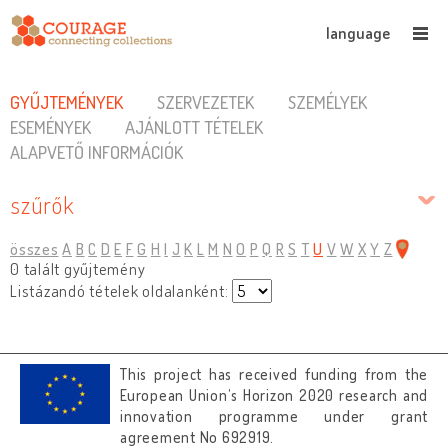
language
GYŰJTEMÉNYEK
SZERVEZETEK
SZEMÉLYEK
ESEMÉNYEK
AJÁNLOTT TÉTELEK
ALAPVETŐ INFORMÁCIÓK
szűrők
összes
A
B
C
D
E
F
G
H
I
J
K
L
M
N
O
P
Q
R
S
T
U
V
W
X
Y
Z
0 talált gyűjtemény
Listázandó tételek oldalanként:
This project has received funding from the
European Union’s Horizon 2020 research and
innovation programme under grant
agreement No 692919.