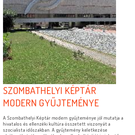
SZOMBATHELYI KÉPTÁR
MODERN GYŰJTEMÉNYE
A Szombathelyi Képtár modern gyűjteménye jól mutatja a
hivatalos és ellenzéki kultúra összetett viszonyát a
szocialista időszakban. A gyűjtemény keletkezése