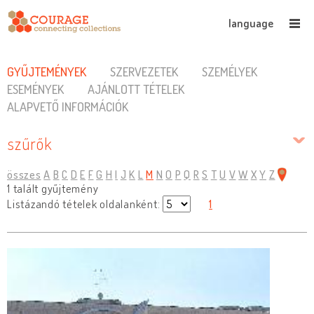
language
GYŰJTEMÉNYEK
SZERVEZETEK
SZEMÉLYEK
ESEMÉNYEK
AJÁNLOTT TÉTELEK
ALAPVETŐ INFORMÁCIÓK
szűrők
összes
A
B
C
D
E
F
G
H
I
J
K
L
M
N
O
P
Q
R
S
T
U
V
W
X
Y
Z
1 talált gyűjtemény
Listázandó tételek oldalanként:
1