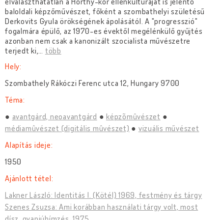
elválaszthatatlan a Horthy-kor ellenkultúráját is jelentő
baloldali képzőművészet, főként a szombathelyi születésű
Derkovits Gyula örökségének ápolásától. A "progresszió"
fogalmára épülő, az 1970-es évektől megélénkülő gyűjtés
azonban nem csak a kanonizált szocialista művészetre
terjedt ki,
…
több
Hely:
Szombathely Rákóczi Ferenc utca 12, Hungary 9700
Téma:
avantgárd, neoavantgárd
képzõmûvészet
médiamûvészet (digitális mûvészet)
vizuális művészet
Alapítás ideje:
1950
Ajánlott tétel:
Lakner László: Identitás I. (Kötél) 1969, festmény és tárgy
Szenes Zsuzsa: Ami korábban használati tárgy volt, most
dísz. gyapjúhímzés, 1975