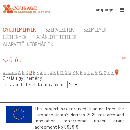
language
GYŰJTEMÉNYEK
SZERVEZETEK
SZEMÉLYEK
ESEMÉNYEK
AJÁNLOTT TÉTELEK
ALAPVETŐ INFORMÁCIÓK
szűrők
összes
A
B
C
D
E
F
G
H
I
J
K
L
M
N
O
P
Q
R
S
T
U
V
W
X
Y
Z
0 talált gyűjtemény
Listázandó tételek oldalanként:
This project has received funding from the
European Union’s Horizon 2020 research and
innovation programme under grant
agreement No 692919.