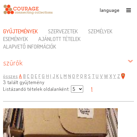
language
GYŰJTEMÉNYEK
SZERVEZETEK
SZEMÉLYEK
ESEMÉNYEK
AJÁNLOTT TÉTELEK
ALAPVETŐ INFORMÁCIÓK
szűrők
összes
A
B
C
D
E
F
G
H
I
J
K
L
M
N
O
P
Q
R
S
T
U
V
W
X
Y
Z
3 talált gyűjtemény
Listázandó tételek oldalanként:
1