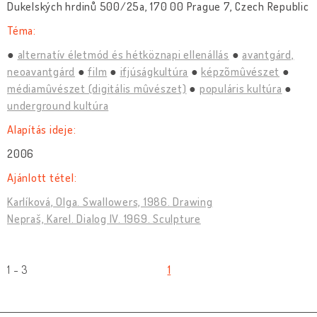
Dukelských hrdinů 500/25a, 170 00 Prague 7, Czech Republic
Téma:
alternatív életmód és hétköznapi ellenállás
avantgárd,
neoavantgárd
film
ifjúságkultúra
képzõmûvészet
médiamûvészet (digitális mûvészet)
populáris kultúra
underground kultúra
Alapítás ideje:
2006
Ajánlott tétel:
Karlíková, Olga. Swallowers, 1986. Drawing
Nepraš, Karel. Dialog IV. 1969. Sculpture
1 - 3
1