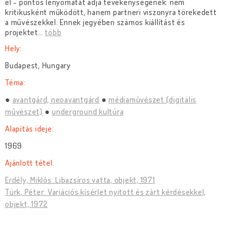
el - pontos lenyomatát adja tevékenységének: nem
kritikusként működött, hanem partneri viszonyra törekedett
a művészekkel. Ennek jegyében számos kiállítást és
projektet
…
több
Hely:
Budapest, Hungary
Téma:
avantgárd, neoavantgárd
médiamûvészet (digitális
mûvészet)
underground kultúra
Alapítás ideje:
1969
Ajánlott tétel:
Erdély, Miklós: Libazsíros vatta, objekt, 1971
Türk, Péter: Variációs kísérlet nyitott és zárt kérdésekkel,
objekt, 1972