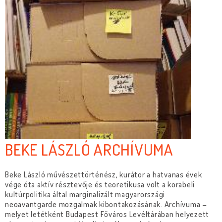
BEKE LÁSZLÓ ARCHÍVUMA
Beke László művészettörténész, kurátor a hatvanas évek
vége óta aktív résztevője és teoretikusa volt a korabeli
kultúrpolitika által marginalizált magyarországi
neoavantgarde mozgalmak kibontakozásának. Archívuma –
melyet letétként Budapest Főváros Levéltárában helyezett