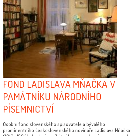
FOND LADISLAVA MŇAČKA V
PAMÁTNÍKU NÁRODNÍHO
PÍSEMNICTVÍ
Osobní fond slovenského spisovatele a bývalého
prominentního československého novináře Ladislava Mňačka