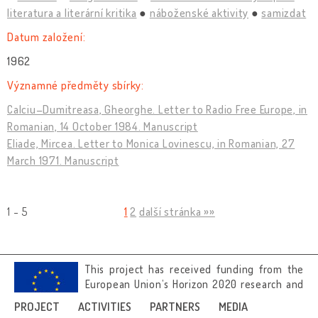
literatura a literární kritika
náboženské aktivity
samizdat
Datum založení:
1962
Významné předměty sbírky:
Calciu–Dumitreasa, Gheorghe. Letter to Radio Free Europe, in
Romanian, 14 October 1984. Manuscript
Eliade, Mircea. Letter to Monica Lovinescu, in Romanian, 27
March 1971. Manuscript
1 - 5
1
2
další stránka »»
This project has received funding from the
European Union’s Horizon 2020 research and
innovation programme under grant
PROJECT
ACTIVITIES
PARTNERS
MEDIA
agreement No 692919.