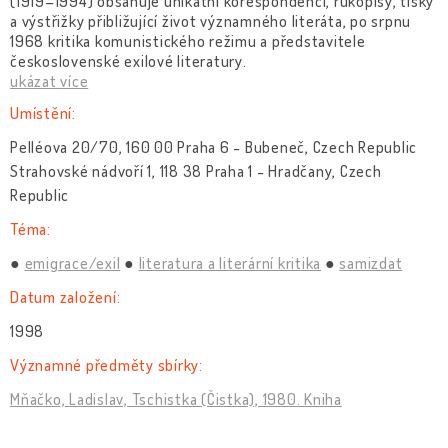
(1919–1994) obsahuje unikátní korespondenci, rukopisy, tisky
a výstřižky přibližující život významného literáta, po srpnu
1968 kritika komunistického režimu a představitele
československé exilové literatury.
ukázat více
Umístění:
Pelléova 20/70, 160 00 Praha 6 - Bubeneč, Czech Republic
Strahovské nádvoří 1, 118 38 Praha 1 - Hradčany, Czech
Republic
Téma:
emigrace/exil
literatura a literární kritika
samizdat
Datum založení:
1998
Významné předměty sbírky:
Mňačko, Ladislav, Tschistka (Čistka), 1980. Kniha