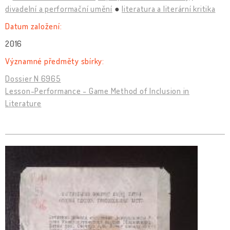
divadelní a performační umění
literatura a literární kritika
Datum založení:
2016
Významné předměty sbírky:
Dossier N 6965
Lesson-Performance - Game Method of Inclusion in
Literature