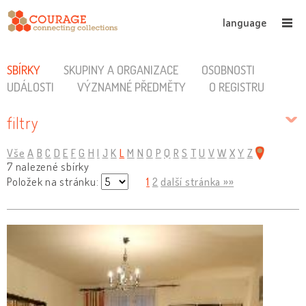
language
SBÍRKY
SKUPINY A ORGANIZACE
OSOBNOSTI
UDÁLOSTI
VÝZNAMNÉ PŘEDMĚTY
O REGISTRU
filtry
Vše
A
B
C
D
E
F
G
H
I
J
K
L
M
N
O
P
Q
R
S
T
U
V
W
X
Y
Z
7 nalezené sbírky
Položek na stránku:
1
2
další stránka »»