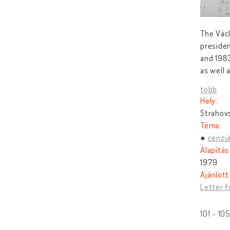
The Václ
presiden
and 1983
as well 
több
Hely:
Strahovs
Téma:
cenzú
Alapítás
1979
Ajánlott
Letter f
101 - 10