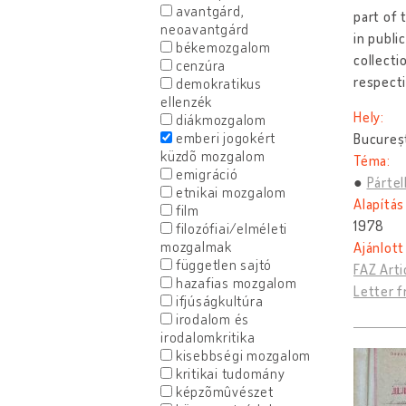
avantgárd,
part of 
neoavantgárd
in publi
békemozgalom
collecti
cenzúra
respect
demokratikus
ellenzék
Hely:
diákmozgalom
emberi jogokért
Bucureș
küzdõ mozgalom
Téma:
emigráció
Pártel
etnikai mozgalom
Alapítás
film
1978
filozófiai/elméleti
mozgalmak
Ajánlott
független sajtó
FAZ Arti
hazafias mozgalom
Letter f
ifjúságkultúra
irodalom és
irodalomkritika
kisebbségi mozgalom
kritikai tudomány
képzõmûvészet