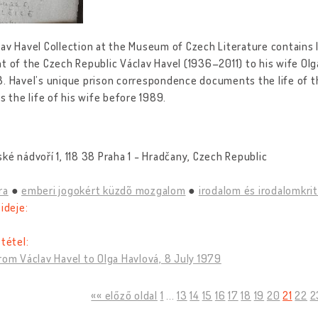
av Havel Collection at the Museum of Czech Literature contains 
t of the Czech Republic Václav Havel (1936–2011) to his wife Ol
. Havel’s unique prison correspondence documents the life of thi
as the life of his wife before 1989.
ké nádvoří 1, 118 38 Praha 1 - Hradčany, Czech Republic
ra
emberi jogokért küzdõ mozgalom
irodalom és irodalomkrit
 ideje:
 tétel:
rom Václav Havel to Olga Havlová, 8 July 1979
5
«« előző oldal
1
...
13
14
15
16
17
18
19
20
21
22
2