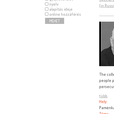
nyelv
(in Russ
alapítás ideje
online hozzáférés
MEHET
The coll
people p
persecut
több
Hely:
Pamėnkal
Téma: