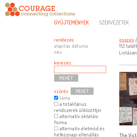
GYŰJTEMÉNYEK
SZERVEZETEK
rendezés:
összes
alapítás dátuma
112 talá
név
Listázan
keresés:
szűrés:
MEHET
téma
a totalitárius
rendszerek üldözöttjei
alternatív oktatási
forma
alternatív életmód és
hétköznapi ellenállás
The Vict