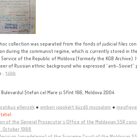
hoc collection was separated from the fonds of judicial files con
on during the communist regime, which is currently stored in the
 Service of the Republic of Moldova (formerly the KGB Archive). I
eer of Russian ethnic background who expressed ”anti-Soviet” po
y
…
több
 Bulevardul Ștefan cel Mare și Sfînt 166, Moldova 2004
ratikus ellenzék
emberi jogokért küzdõ mozgalom
megfigyel
 tétel:
on of the General Prosecutor’s Office of the Moldavian SSR conce
). October 1988
Decision (opredelenie) of the Supreme Court of the Moldavian SS