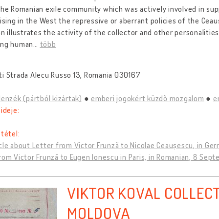
the Romanian exile community which was actively involved in sup
cising in the West the repressive or aberrant policies of the Ceau
on illustrates the activity of the collector and other personaliti
ing human
…
több
ti Strada Alecu Russo 13, Romania 030167
lenzék (pártból kizártak)
emberi jogokért küzdõ mozgalom
e
 ideje:
 tétel:
cle about Letter from Victor Frunză to Nicolae Ceaușescu, in Ge
rom Victor Frunză to Eugen Ionescu in Paris, in Romanian, 8 Sep
VIKTOR KOVAL COLLECT
MOLDOVA