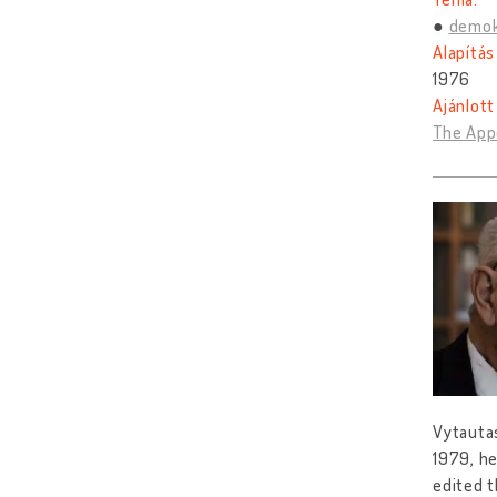
demok
Alapítás
1976
Ajánlott
The Appe
Vytautas
1979, he
edited t