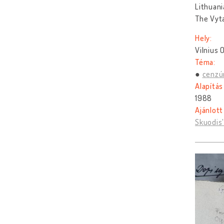
Lithuani
The Vyta
Hely:
Vilnius 
Téma:
cenzú
Alapítás
1988
Ajánlott
Skuodis