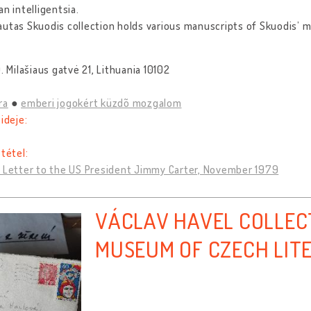
an intelligentsia.
utas Skuodis collection holds various manuscripts of Skuodis’ m
O. Milašiaus gatvė 21, Lithuania 10102
ra
emberi jogokért küzdõ mozgalom
 ideje:
 tétel:
' Letter to the US President Jimmy Carter, November 1979
VÁCLAV HAVEL COLLEC
MUSEUM OF CZECH LIT