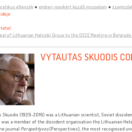
ratikus ellenzék
emberi jogokért küzdõ mozgalom
szamizda
 ideje:
 tétel:
al of Lithuanian Helsinki Group to the OSCE Meeting in Belgrade
VYTAUTAS SKUODIS CO
 Skuodis (1929-2016) was a Lithuanian scientist, Soviet dissiden
 was a member of the dissident organisation the Lithuanian Helsi
he journal
Perspektyvos
(Perspectives), the most recognised un