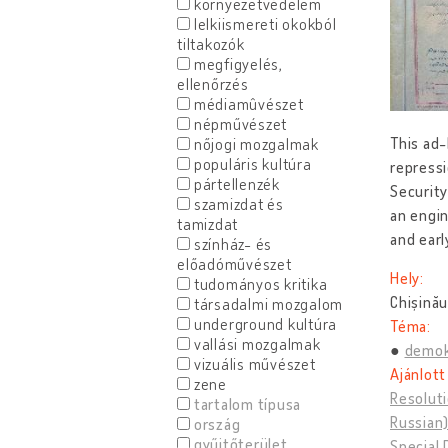
környezetvédelem
lelkiismereti okokból
tiltakozók
megfigyelés,
ellenőrzés
médiamûvészet
népművészet
This ad-
nőjogi mozgalmak
populáris kultúra
repressi
pártellenzék
Security
szamizdat és
an engin
tamizdat
and earl
színház- és
előadóművészet
Hely:
tudományos kritika
Chișinău
társadalmi mozgalom
underground kultúra
Téma:
vallási mozgalmak
demok
vizuális művészet
Ajánlott
zene
Resoluti
tartalom típusa
Russian
ország
gyűjtőterület
Special 