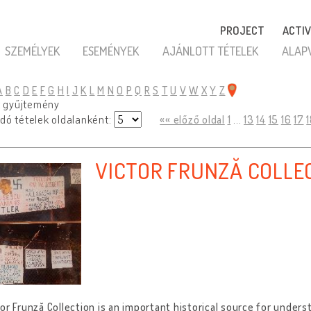
PROJECT
ACTIV
SZEMÉLYEK
ESEMÉNYEK
AJÁNLOTT TÉTELEK
ALAP
A
B
C
D
E
F
G
H
I
J
K
L
M
N
O
P
Q
R
S
T
U
V
W
X
Y
Z
lt gyűjtemény
dó tételek oldalanként:
«« előző oldal
1
...
13
14
15
16
17
VICTOR FRUNZĂ COLLEC
or Frunză Collection is an important historical source for unders