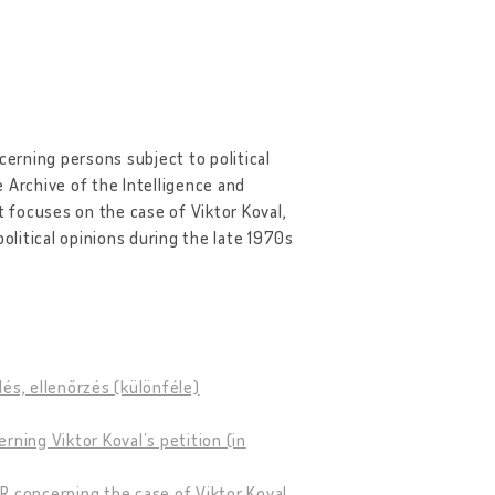
cerning persons subject to political
 Archive of the Intelligence and
t focuses on the case of Viktor Koval,
litical opinions during the late 1970s
és, ellenőrzés (különféle)
rning Viktor Koval’s petition (in
R concerning the case of Viktor Koval