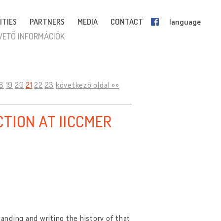
ITIES
PARTNERS
MEDIA
CONTACT
language
VETŐ INFORMÁCIÓK
18
19
20
21
22
23
következő oldal »»
TION AT IICCMER
tanding and writing the history of that