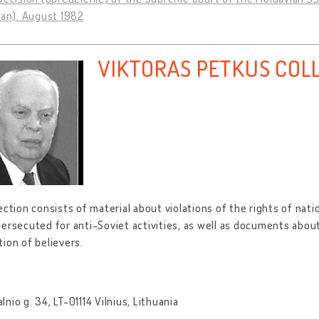
ian). August 1982
VIKTORAS PETKUS COL
ection consists of material about violations of the rights of nat
ersecuted for anti-Soviet activities, as well as documents abou
ion of believers.
nio g. 34, LT-01114 Vilnius, Lithuania