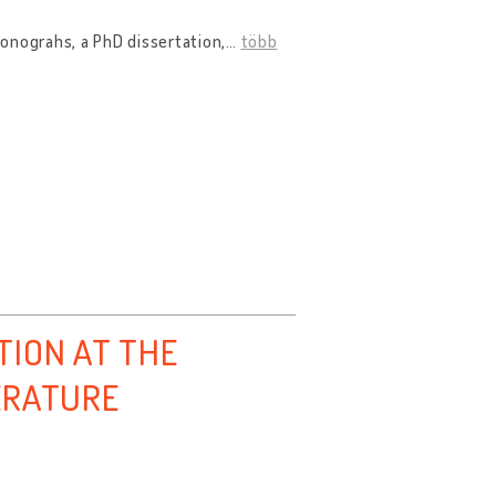
onograhs, a PhD dissertation,
…
több
TION AT THE
ERATURE