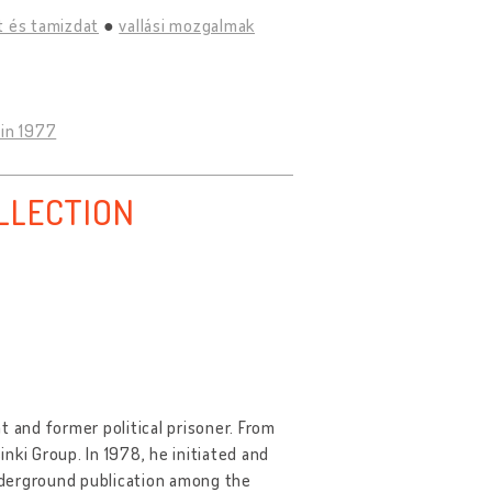
t és tamizdat
vallási mozgalmak
 in 1977
LLECTION
t and former political prisoner. From
nki Group. In 1978, he initiated and
derground publication among the