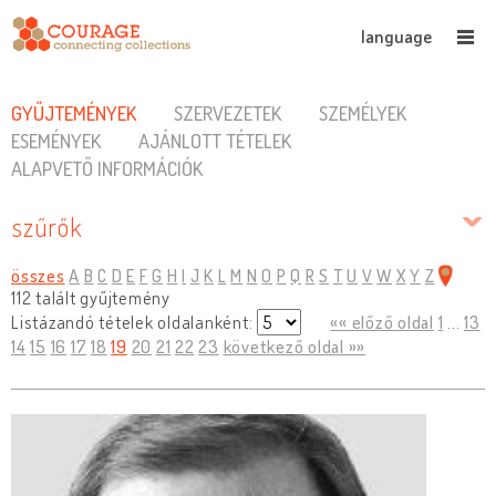
language
GYŰJTEMÉNYEK
SZERVEZETEK
SZEMÉLYEK
ESEMÉNYEK
AJÁNLOTT TÉTELEK
ALAPVETŐ INFORMÁCIÓK
szűrők
összes
A
B
C
D
E
F
G
H
I
J
K
L
M
N
O
P
Q
R
S
T
U
V
W
X
Y
Z
112 talált gyűjtemény
Listázandó tételek oldalanként:
«« előző oldal
1
...
13
14
15
16
17
18
19
20
21
22
23
következő oldal »»