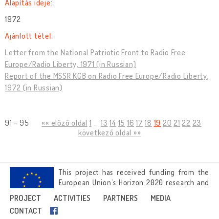
Alapítás ideje:
1972
Ajánlott tétel:
Letter from the National Patriotic Front to Radio Free
Europe/Radio Liberty, 1971 (in Russian)
Report of the MSSR KGB on Radio Free Europe/Radio Liberty,
1972 (in Russian)
91 - 95
«« előző oldal
1
...
13
14
15
16
17
18
19
20
21
22
23
következő oldal »»
This project has received funding from the
European Union’s Horizon 2020 research and
innovation programme under grant
PROJECT
ACTIVITIES
PARTNERS
MEDIA
agreement No 692919.
CONTACT
Image credits