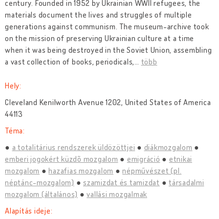
century. Founded in 1952 by Ukrainian WWII refugees, the
materials document the lives and struggles of multiple
generations against communism. The museum-archive took
on the mission of preserving Ukrainian culture at a time
when it was being destroyed in the Soviet Union, assembling
a vast collection of books, periodicals,
…
több
Hely:
Cleveland Kenilworth Avenue 1202, United States of America
44113
Téma:
a totalitárius rendszerek üldözöttjei
diákmozgalom
emberi jogokért küzdõ mozgalom
emigráció
etnikai
mozgalom
hazafias mozgalom
népművészet (pl.
néptánc-mozgalom)
szamizdat és tamizdat
társadalmi
mozgalom (általános)
vallási mozgalmak
Alapítás ideje: