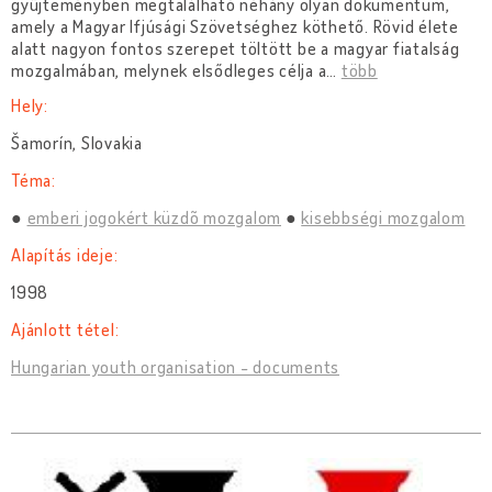
gyűjteményben megtalálható néhány olyan dokumentum,
amely a Magyar Ifjúsági Szövetséghez köthető. Rövid élete
alatt nagyon fontos szerepet töltött be a magyar fiatalság
mozgalmában, melynek elsődleges célja a
…
több
Hely:
Šamorín, Slovakia
Téma:
emberi jogokért küzdõ mozgalom
kisebbségi mozgalom
Alapítás ideje:
1998
Ajánlott tétel:
Hungarian youth organisation - documents