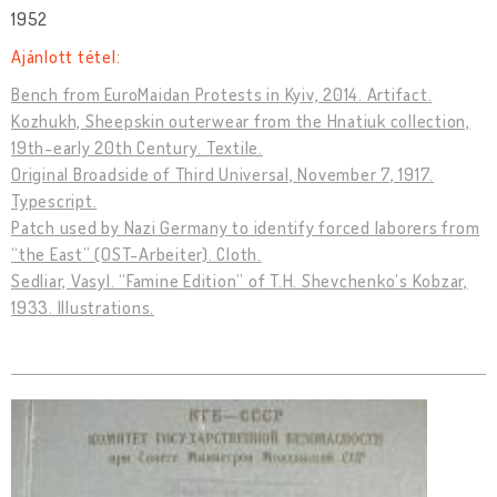
1952
Ajánlott tétel:
Bench from EuroMaidan Protests in Kyiv, 2014. Artifact.
Kozhukh, Sheepskin outerwear from the Hnatiuk collection,
19th-early 20th Century. Textile.
Original Broadside of Third Universal, November 7, 1917.
Typescript.
Patch used by Nazi Germany to identify forced laborers from
“the East” (OST-Arbeiter). Cloth.
Sedliar, Vasyl. “Famine Edition” of T.H. Shevchenko’s Kobzar,
1933. Illustrations.