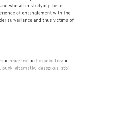
, and who after studying these
perience of entanglement with the
der surveillance and thus victims of
om
emigráció
ifjúságkultúra
 punk, alternatív, klasszikus, stb)