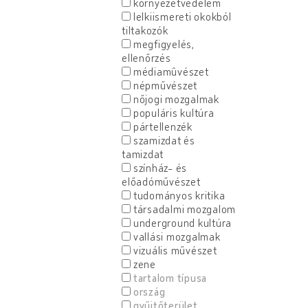
környezetvédelem
lelkiismereti okokból
tiltakozók
megfigyelés,
ellenőrzés
médiamûvészet
népművészet
nőjogi mozgalmak
populáris kultúra
pártellenzék
szamizdat és
tamizdat
színház- és
előadóművészet
tudományos kritika
társadalmi mozgalom
underground kultúra
vallási mozgalmak
vizuális művészet
zene
tartalom típusa
ország
gyűjtőterület