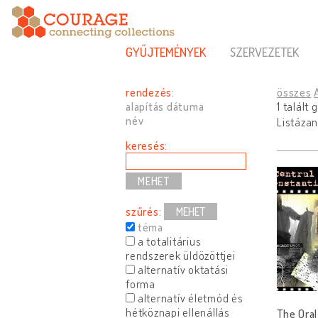
GYŰJTEMÉNYEK
SZERVEZETEK
rendezés:
összes
alapítás dátuma
1 talált
név
Listázan
keresés:
szűrés:
MEHET
téma
a totalitárius
rendszerek üldözöttjei
alternatív oktatási
forma
alternatív életmód és
hétköznapi ellenállás
The Oral