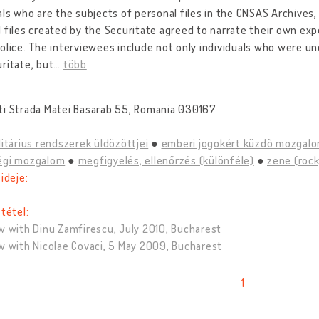
als who are the subjects of personal files in the CNSAS Archives
 files created by the Securitate agreed to narrate their own ex
olice. The interviewees include not only individuals who were un
ritate, but
…
több
ti Strada Matei Basarab 55, Romania 030167
litárius rendszerek üldözöttjei
emberi jogokért küzdõ mozgal
égi mozgalom
megfigyelés, ellenőrzés (különféle)
zene (rock,
 ideje:
 tétel:
w with Dinu Zamfirescu, July 2010, Bucharest
w with Nicolae Covaci, 5 May 2009, Bucharest
1