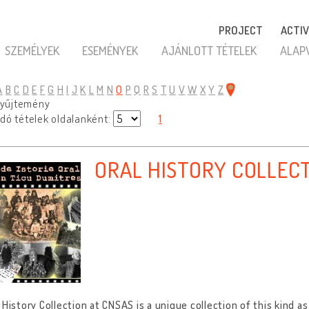
PROJECT
ACTIV
SZEMÉLYEK
ESEMÉNYEK
AJÁNLOTT TÉTELEK
ALAP
A
B
C
D
E
F
G
H
I
J
K
L
M
N
O
P
Q
R
S
T
U
V
W
X
Y
Z
 gyűjtemény
dó tételek oldalanként:
1
ORAL HISTORY COLLEC
 History Collection at CNSAS is a unique collection of this kind as