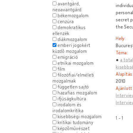
avantgárd,
individu
neoavantgárd
personal
békemozgalom
secret p
cenzúra
the Secu
demokratikus
ellenzék
Hely:
diákmozgalom
emberi jogokért
Bucureș
küzdõ mozgalom
Téma:
emigráció
a tota
etnikai mozgalom
kisebbs
film
Alapítás
filozófiai/elméleti
mozgalmak
2010
független sajtó
Ajánlott
hazafias mozgalom
Intervie
ifjúságkultúra
Intervie
irodalom és
irodalomkritika
kisebbségi mozgalom
1 - 1
kritikai tudomány
képzõmûvészet