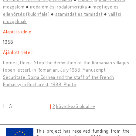
mozgalom
irodalom és irodalomkritika
megfigyelés,
ellenőrzés (különféle)
szamizdat és tamizdat
vallási
mozgalmak
Alapítás ideje:
1958
Ajánlott tétel:
Cornea, Doina. Stop the demolition of the Romanian villages
(open letter), in Romanian, July 1988. Manuscript
Securitate. Doina Cornea and the staff of the French
Embassy in Bucharest, 1988. Photo
1 - 5
1
2
következő oldal »»
This project has received funding from the