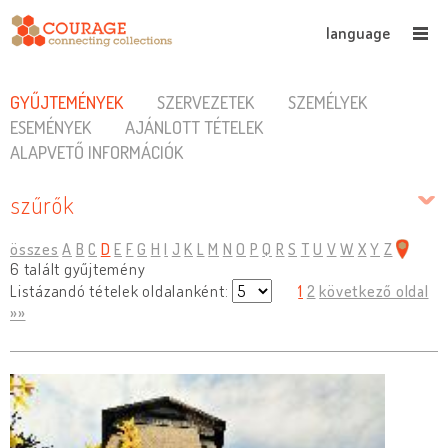
language
GYŰJTEMÉNYEK
SZERVEZETEK
SZEMÉLYEK
ESEMÉNYEK
AJÁNLOTT TÉTELEK
ALAPVETŐ INFORMÁCIÓK
szűrők
összes
A
B
C
D
E
F
G
H
I
J
K
L
M
N
O
P
Q
R
S
T
U
V
W
X
Y
Z
6 talált gyűjtemény
Listázandó tételek oldalanként:
1
2
következő oldal
»»