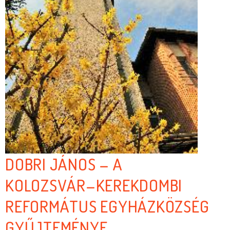
DOBRI JÁNOS – A
KOLOZSVÁR–KEREKDOMBI
REFORMÁTUS EGYHÁZKÖZSÉG
GYŰJTEMÉNYE