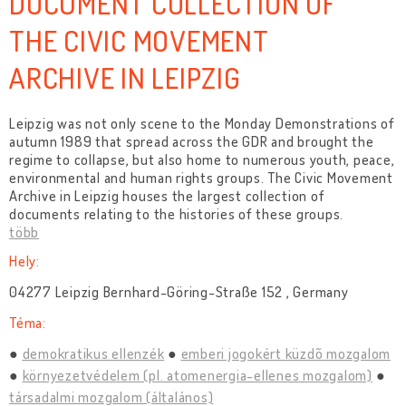
DOCUMENT COLLECTION OF
THE CIVIC MOVEMENT
ARCHIVE IN LEIPZIG
Leipzig was not only scene to the Monday Demonstrations of
autumn 1989 that spread across the GDR and brought the
regime to collapse, but also home to numerous youth, peace,
environmental and human rights groups. The Civic Movement
Archive in Leipzig houses the largest collection of
documents relating to the histories of these groups.
több
Hely:
04277 Leipzig Bernhard-Göring-Straße 152 , Germany
Téma:
demokratikus ellenzék
emberi jogokért küzdõ mozgalom
környezetvédelem (pl. atomenergia-ellenes mozgalom)
társadalmi mozgalom (általános)