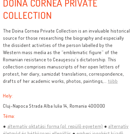
DOINA CORNEA PRIVATE
COLLECTION
The Doina Cornea Private Collection is an invaluable historical
source for those researching the biography and especially
the dissident activities of the person labelled by the
Western mass media as the “emblematic figure” of the
Romanian resistance to Ceauşescu’s dictatorship. This
collection comprises manuscripts of her open letters of
protest, her diary, samizdat translations, correspondence,
drafts of her academic works, photos, paintings,
…
több
Hely:
Cluj-Napoca Strada Alba Iulia 14, Romania 400000
Téma:
alternatív oktatási forma (pl. repülõ egyetem)
alternatív
életmód és hétköznapi ellenállás
emberi jogokért küzdõ