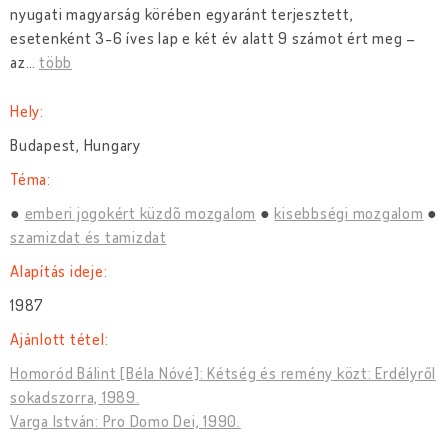
nyugati magyarság körében egyaránt terjesztett,
esetenként 3-6 íves lap e két év alatt 9 számot ért meg –
az
…
több
Hely:
Budapest, Hungary
Téma:
emberi jogokért küzdõ mozgalom
kisebbségi mozgalom
szamizdat és tamizdat
Alapítás ideje:
1987
Ajánlott tétel:
Homoród Bálint [Béla Nóvé]: Kétség és remény közt: Erdélyről
sokadszorra, 1989.
Varga István: Pro Domo Dei, 1990.