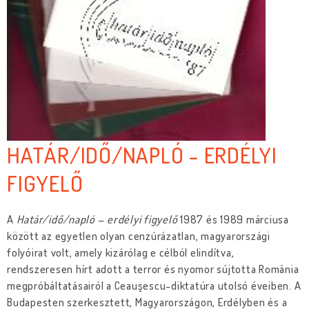
HATÁR/IDŐ/NAPLÓ - ERDÉLYI
FIGYELŐ
A
Határ/idő/napló
–
erdélyi figyelő
1987 és 1989 márciusa
között az egyetlen olyan cenzúrázatlan, magyarországi
folyóirat volt, amely kizárólag e célból elindítva,
rendszeresen hírt adott a terror és nyomor sújtotta Románia
megpróbáltatásairól a Ceauşescu-diktatúra utolsó éveiben. A
Budapesten szerkesztett, Magyarországon, Erdélyben és a