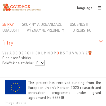
language
SBÍRKY
SKUPINY A ORGANIZACE
OSOBNOSTI
UDÁLOSTI
VÝZNAMNÉ PŘEDMĚTY
O REGISTRU
filtry
Vše
A
B
C
D
E
F
G
H
I
J
K
L
M
N
O
P
Q
R
S
T
U
V
W
X
Y
Z
0 nalezené sbírky
Položek na stránku:
This project has received funding from the
European Union’s Horizon 2020 research and
innovation programme under grant
agreement No 692919.
Image credits