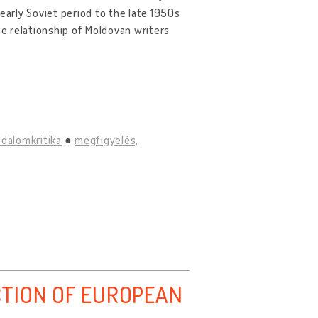
early Soviet period to the late 1950s
he relationship of Moldovan writers
odalomkritika
megfigyelés,
TION OF EUROPEAN