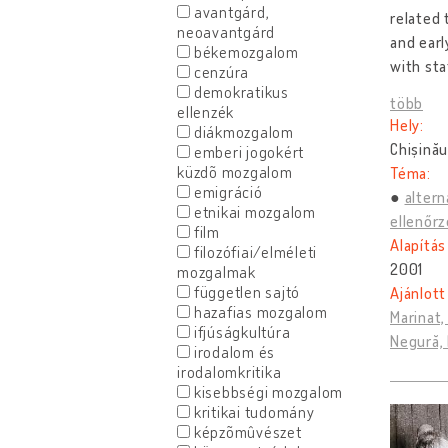
avantgárd,
related 
neoavantgárd
and earl
békemozgalom
with sta
cenzúra
demokratikus
több
ellenzék
Hely:
diákmozgalom
Chișinău
emberi jogokért
küzdõ mozgalom
Téma:
emigráció
altern
etnikai mozgalom
ellenőrz
film
Alapítás
filozófiai/elméleti
2001
mozgalmak
független sajtó
Ajánlott
hazafias mozgalom
Marinat,
ifjúságkultúra
Negură, 
irodalom és
irodalomkritika
kisebbségi mozgalom
kritikai tudomány
képzõmûvészet