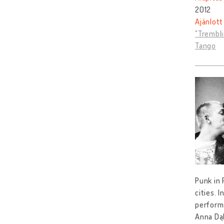
2012
Ajánlott
"Trembli
Tango
Punk in 
cities. 
performa
Anna Dąb