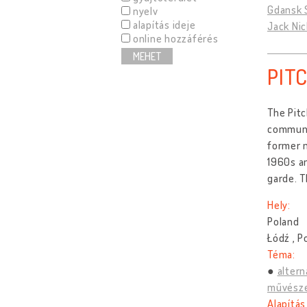
Gdansk S
nyelv
alapítás ideje
Jack Nic
online hozzáférés
MEHET
PIT
The Pitc
communit
former m
1960s an
garde. Th
Hely:
Poland
Łódź , P
Téma:
altern
művész
Alapítás