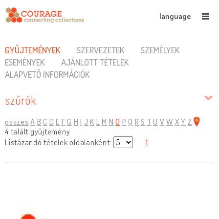
language
GYŰJTEMÉNYEK
SZERVEZETEK
SZEMÉLYEK
ESEMÉNYEK
AJÁNLOTT TÉTELEK
ALAPVETŐ INFORMÁCIÓK
szűrők
összes
A
B
C
D
E
F
G
H
I
J
K
L
M
N
O
P
Q
R
S
T
U
V
W
X
Y
Z
4 talált gyűjtemény
Listázandó tételek oldalanként:
1