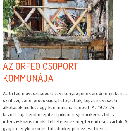
AZ ORFEO CSOPORT
KOMMUNÁJA
Az Orfeo művészcsoport tevékenységének eredményeként a
színházi, zenei produkciók, fotográfiák, képzőművészeti
alkotások mellett egy kommuna is felépült. Az 1972-74
között saját erőből épített pilisborosjenői ikerháztól az
intenzív közös munka feltételeinek megteremtését várták. A
gyűjteményképződés tulajdonképpen ez esetben a