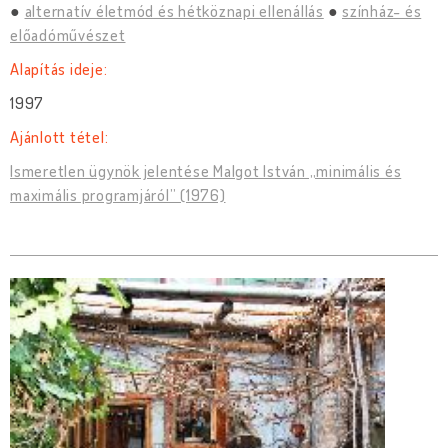
alternatív életmód és hétköznapi ellenállás
színház- és
előadóművészet
Alapítás ideje:
1997
Ajánlott tétel:
Ismeretlen ügynök jelentése Malgot István „minimális és
maximális programjáról” (1976)