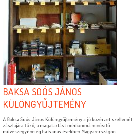
BAKSA SOÓS JÁNOS
KÜLÖNGYŰJTEMÉNY
A Baksa Soós János Különgyűjtemény a jó közérzet szellemét
zászlajára tűző, a magatartást médiummá minősítő
művészegyéniség hatvanas években Magyarországon