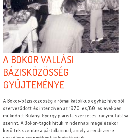
A BOKOR VALLÁSI
BÁZISKÖZÖSSÉG
GYŰJTEMÉNYE
A Bokor-bázisközösség a római katolikus egyház híveiből
szerveződött és intenzíven az 1970-es,’80-as években
működött Bulányi György piarista szerzetes iránymutatása
szerint. A Bokor-tagok hitük mindennapi megélésekor
kerültek szembe a pártállammal, amely a rendszerre
veszélyes csoportként tekintett rájuk.