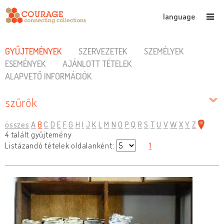
language
GYŰJTEMÉNYEK
SZERVEZETEK
SZEMÉLYEK
ESEMÉNYEK
AJÁNLOTT TÉTELEK
ALAPVETŐ INFORMÁCIÓK
szűrők
összes
A
B
C
D
E
F
G
H
I
J
K
L
M
N
O
P
Q
R
S
T
U
V
W
X
Y
Z
4 talált gyűjtemény
Listázandó tételek oldalanként:
1