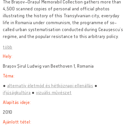
The Brașov–Orașul Memorabil Collection gathers more than
4,500 scanned copies of personal and official photos
illustrating the history of this Transylvanian city, everyday
life in Romania under communism, the programme of so-
called urban systematisation conducted during Ceaușescu’s
regime, and the popular resistance to this arbitrary policy.
több
Hely:
Brașov Șirul Ludwig van Beethoven 1, Romania
Téma:
alternatív életmód és hétköznapi ellenállás
ifjúságkultúra
vizuális művészet
Alapítás ideje:
2010
Ajánlott tétel: