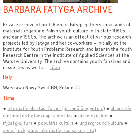
BARBARA FATYGA ARCHIVE
Private archive of prof. Barbara Fatyga gathers thousands of
materials regarding Polish youth culture in the late 1980s
and early 1990s. The archive is an effect of various research
projects led by Fatyga and her co-workers – initially at the
Institute for Youth Problems Research and later in the Youth
Research Centre in the Institute of Applied Sciences at the
Warsaw University. The archive contains youth fanzines and
cassettes as well as
…
több
Hely:
Warszawa Nowy Świat 69, Poland 00
Téma:
alternatív oktatási forma (pl. repülõ egyetem)
alternatív
életmód és hétköznapi ellenállás
diákmozgalom
ifjúságkultúra
populáris kultúra
underground kultúra
zene (rock, punk, alternatív, klasszikus, stb)