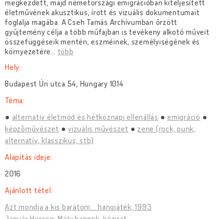
megkezdett, majd németországi emigrációban kiteljesített
életművének akusztikus, írott és vizuális dokumentumait
foglalja magába. A Cseh Tamás Archívumban őrzött
gyűjtemény célja a több műfajban is tevékeny alkotó műveit
összefüggéseik mentén, eszméinek, személyiségének és
környezetére
…
több
Hely:
Budapest Úri utca 54, Hungary 1014
Téma:
alternatív életmód és hétköznapi ellenállás
emigráció
képzõmûvészet
vizuális művészet
zene (rock, punk,
alternatív, klasszikus, stb)
Alapítás ideje:
2016
Ajánlott tétel:
Azt mondja a kis barátom... hangjáték, 1993
Január Herceg: Mély hangok, kézirat