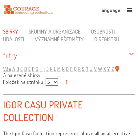
language
SBÍRKY
SKUPINY A ORGANIZACE
OSOBNOSTI
UDÁLOSTI
VÝZNAMNÉ PŘEDMĚTY
O REGISTRU
filtry
Vše
A
B
C
D
E
F
G
H
I
J
K
L
M
N
O
P
Q
R
S
T
U
V
W
X
Y
Z
5 nalezené sbírky
Položek na stránku:
1
IGOR CAȘU PRIVATE
COLLECTION
The Igor Cașu Collection represents above all an alternative