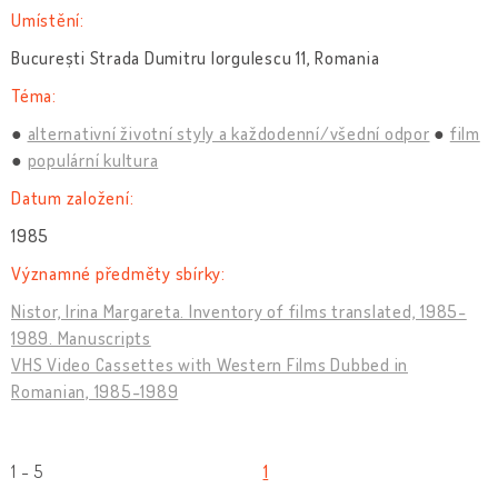
Umístění:
București Strada Dumitru Iorgulescu 11, Romania
Téma:
alternativní životní styly a každodenní/všední odpor
film
populární kultura
Datum založení:
1985
Významné předměty sbírky:
Nistor, Irina Margareta. Inventory of films translated, 1985-
1989. Manuscripts
VHS Video Cassettes with Western Films Dubbed in
Romanian, 1985-1989
1 - 5
1