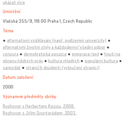
ukázat více
Umístění:
Vlašská 355/9, 118 00 Praha 1, Czech Republic
Téma:
alternativní vzdělávání (např. podzemní univerzity)
alternativní životní styly a každodenní/všední odpor
cenzura
demokratická opozice
emigrace/exil
hnutí na
obranu lidských práv
kultura mladých
populární kultura
samizdat
straničtí disidenti (vyloučení straníci)
Datum založení:
2000
Významné předměty sbírky:
Rozhovor s Herbertem Kiszou, 2008.
Rozhovor s Jiřím Gruntorádem, 2003.