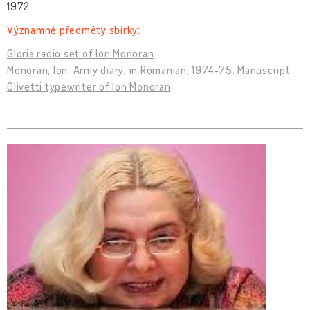
1972
Významné předměty sbírky:
Gloria radio set of Ion Monoran
Monoran, Ion. Army diary, in Romanian, 1974-75. Manuscript
Olivetti typewriter of Ion Monoran