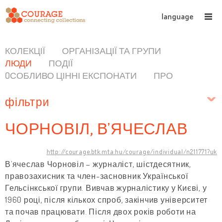
language
КОЛЕКЦІЇ
ОРГАНІЗАЦІЇ ТА ГРУПИ
ЛЮДИ
ПОДІЇ
OСОБЛИВО ЦІННІ ЕКСПОНАТИ
ПРО
фільтри
ЧОРНОВІЛ, В’ЯЧЕСЛАВ
http://courage.btk.mta.hu/courage/individual/n211771?uk
В’ячеслав Чорновіл – журналіст, шістдесятник,
правозахисник та член-засновник Української
Гельсінкської групи. Вивчав журналістику у Києві, у
1960 році, після кількох спроб, закінчив університет
та почав працювати. Після двох років роботи на