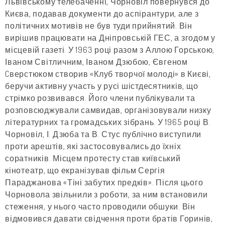
Львівському телебаченні, Чорновіл повернувся до
Києва, подавав документи до аспірантури, але з
політичних мотивів не був туди прийнятий. Він
вирішив працювати на Дніпровській ГЕС, а згодом у
місцевій газеті. У 1963 році разом з Аллою Горською,
Іваном Світличним, Іваном Дзюбою, Євгеном
Cверстюком створив «Клуб творчої молоді» в Києві,
беручи активну участь у русі шістдесятників, що
стрімко розвивався. Його члени публікували та
розповсюджували самвидав, організовували низку
літературних та громадських зібрань. У 1965 році В.
Чорновіл, І. Дзюба та В. Стус публічно виступили
проти арештів, які застосовувались до їхніх
соратників. Місцем протесту став київський
кінотеатр, що екранізував фільм Сергія
Параджанова «Тіні забутих предків». Після цього
Чорновола звільнили з роботи, за ним встановили
стеження, у нього часто проводили обшуки. Він
відмовився давати свідчення проти братів Горинів,