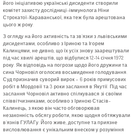
його ініціативою українські дисиденти створили
комітет захисту дослідниці-іммунолога Ніни
Строкатої-Караванської, яка теж була арештована
цього ж року.
З огляду на його активність та зв’язки з львівськими
дисидентами, особливо з Іриною та Ігорем
Калинцями, не дивно, що їх усіх знову заарештували
під час хвилі арештів, що відбулися 12-14 січня 1972
року. Як відповідь на погрози щодо його дружини та
сина Чорновіл оголосив восьмиденне голодування.
Суд призначив суворий вирок – 6 років примусових
робіт в Мордовії та 3 роки заслання в Якутії. Під час
заслання Чорновіл активно спілкувався зі своїми
співвітчизниками, особливо з Іриною Стасів-
Калинець, з якою він часто обговорював
незаконність обсягу роботи, якою щодня обтяжували
в’язнів ГУЛАГу. Його живе, доступне та приязне
висловлювання є унікальним внеском у розуміння