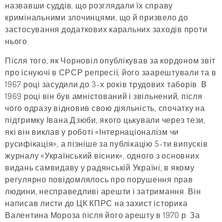
назвавши суддів, що розглядали їх справу
кримінальними злочинцями, що й призвело до
застосування додаткових каральних заходів проти
нього.
Після того, як Чорновіл опублікував за кордоном звіт
про існуючі в СРСР репресії, його заарештували та в
1967 році засудили до 3-х років трудових таборів. В
1969 році він був амністований і звільнений, після
чого одразу відновив свою діяльність, спочатку на
підтримку Івана Дзюби, якого цькували через тези,
які він виклав у роботі «Інтернаціоналізм чи
русифікація», а пізніше за публікацію 5-ти випусків
журналу «Український вісник», одного з основних
видань самвидаву у радянській Україні, в якому
регулярно повідомлялось про порушення прав
людини, несправедливі арешти і затримання. Він
написав листи до ЦК КПРС на захист історика
Валентина Мороза після його арешту в 1970 р. За