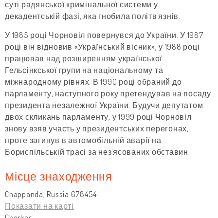
суті радянської кримінальної системи у
декадентській фазі, яка гнобила політв’язнів.
У 1985 році Чорновіл повернувся до України. У 1987
році він відновив «Український вісник», у 1988 році
працював над розширенням української
Гельсінкської групи на національному та
міжнародному рівнях. В 1990 році обраний до
парламенту, наступного року претендував на посаду
президента незалежної України. Будучи депутатом
двох скликань парламенту, у 1999 році Чорновіл
знову взяв участь у президентських перегонах,
проте загинув в автомобільній аварії на
Бориспільській трасі за нез’ясованих обставин.
Місце знаходження
Chappanda, Russia 678454
Показати на карті
Cherkas