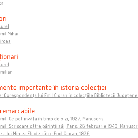
ta
ori
Aurel
Emil Mihai
Mircea
ționari
Aurel
Emilian
ente importante în istoria colecției
e: Corespondenţa lui Emil Cioran în colecţiile Bibliotecii Judeţen
 remarcabile
Emil. Ce pot învăţa în timp de o zi, 1927, Manuscris
Emil. Scrisoare către părinţii săi, Paris, 28 februarie 1949. Manuscr
e a lui Mircea Eliade către Emil Cioran, 1936