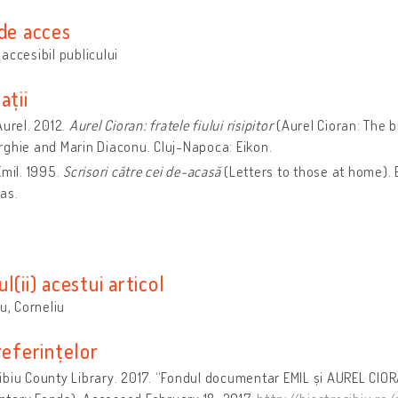
 de acces
accesibil publicului
ații
Aurel. 2012.
Aurel Cioran: fratele fiului risipitor
(Aurel Cioran: The b
ghie and Marin Diaconu. Cluj-Napoca: Eikon.
Emil. 1995.
Scrisori către cei de-acasă
(Letters to those at home). 
as.
l(ii) acestui articol
cu, Corneliu
referințelor
biu County Library. 2017. “Fondul documentar EMIL și AUREL CIOR