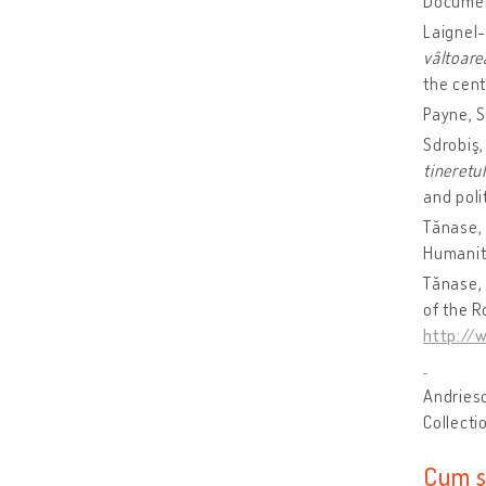
Documen
Laignel
vâltoare
the cent
Payne, S
Sdrobiş,
tineretu
and poli
Tănase,
Humanit
Tănase, 
of the 
http://w
Andriesc
Collecti
Cum s