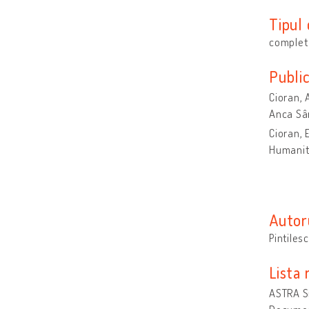
Tipul
complet 
Public
Cioran, 
Anca Sâr
Cioran, 
Humanit
Autoru
Pintiles
Lista 
ASTRA Si