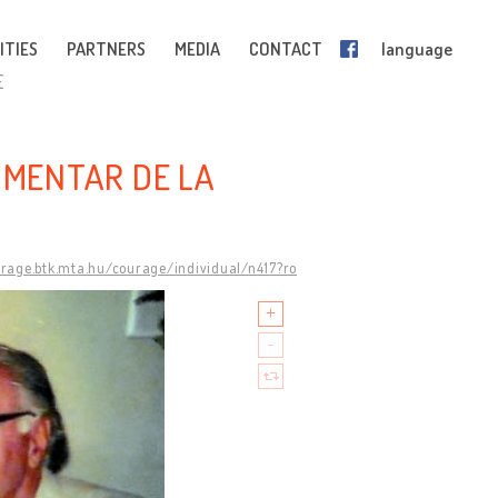
ITIES
PARTNERS
MEDIA
CONTACT
language
E
UMENTAR DE LA
urage.btk.mta.hu/courage/individual/n417?ro