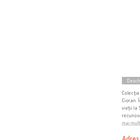
Colecţia
Cioran. 
vieţii l
recunosc
mai mul
Adres