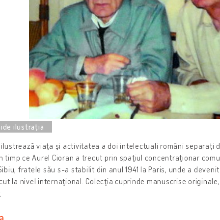
 ilustrează viaţa şi activitatea a doi intelectuali români separaţi de
În timp ce Aurel Cioran a trecut prin spaţiul concentraţionar comuni
a Sibiu, fratele său s-a stabilit din anul 1941 la Paris, unde a deven
ut la nivel internaţional. Colecţia cuprinde manuscrise originale,
t
a