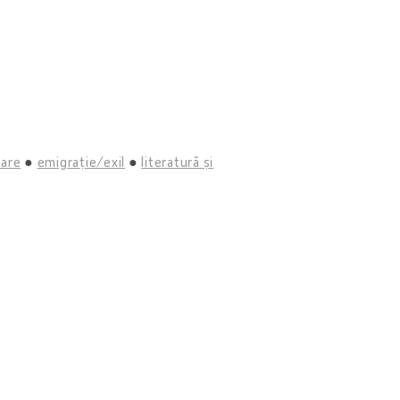
tare
emigrație/exil
literatură și