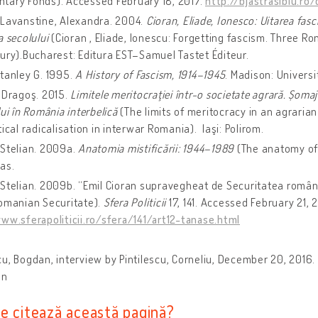
tary Fonds). Accessed February 18, 2017.
http://bjastrasibiu.r
-Lavanstine, Alexandra. 2004.
Cioran, Eliade, Ionesco: Uitarea fasc
a secolului
(Cioran , Eliade, Ionescu: Forgetting fascism. Three Ro
ury).Bucharest: Editura EST–Samuel Tastet Éditeur.
tanley G. 1995.
A History of Fascism, 1914–1945
. Madison: Universi
 Dragoş. 2015.
Limitele meritocraţiei într-o societate agrară. Șomaj i
lui în România interbelică
(The limits of meritocracy in an agraria
tical radicalisation in interwar Romania). Iaşi: Polirom.
 Stelian. 2009a.
Anatomia mistificării: 1944–1989
(The anatomy of 
as.
Stelian. 2009b. “Emil Cioran supravegheat de Securitatea română
Romanian Securitate).
Sfera Politicii
17, 141. Accessed February 21, 
ww.sferapoliticii.ro/sfera/141/art12-tanase.html
u, Bogdan, interview by Pintilescu, Corneliu, December 20, 2016.
on
e citează această pagină?