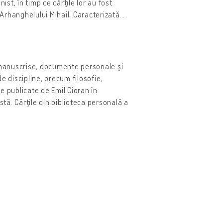
st, în timp ce cărţile lor au fost
 Arhanghelului Mihail. Caracterizată
…
, manuscrise, documente personale şi
de discipline, precum filosofie,
ele publicate de Emil Cioran în
stă. Cărţile din biblioteca personală a