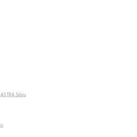
e ASTRA Sibiu
is