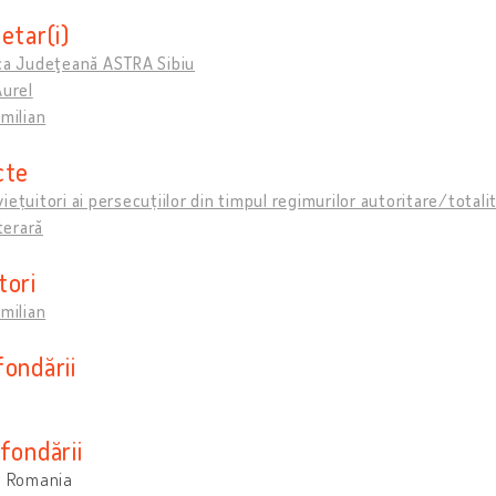
etar(i)
eca Judeţeană ASTRA Sibiu
Aurel
Emilian
cte
iețuitori ai persecuțiilor din timpul regimurilor autoritare/totali
iterară
tori
Emilian
fondării
fondării
i, Romania