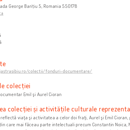
rada George Barițiu 5, Romania 550178
ta
ă
ă
te
jastrasibiu.ro/colectii/fonduri-documentare/
e colecției
ocumentar Emil şi Aurel Cioran
ea colecției și activitățile culturale reprezent
 reflectă viaţa şi activitatea a celor doi fraţi, Aurel şi Emil Ciora
din care mai făceau parte intelectuali precum Constantin Noica, 