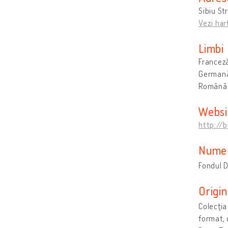
Sibiu St
Vezi har
Limbi
Francez
German
Română
Websi
http://b
Numel
Fondul D
Origin
Colecţia
format, 