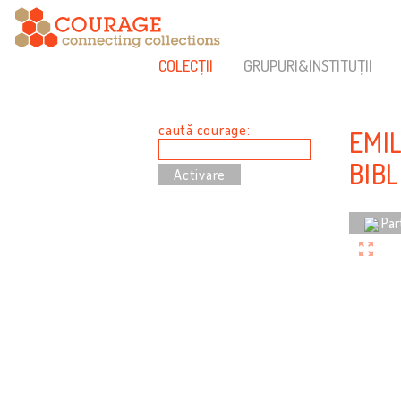
COLECȚII
GRUPURI&INSTITUȚII
caută courage:
EMI
BIB
Par