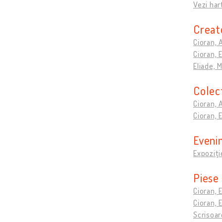
Vezi har
Creat
Cioran, 
Cioran, 
Eliade, 
Colec
Cioran, 
Cioran, 
Evenim
Expoziţi
Piese
Cioran, 
Cioran, 
Scrisoar