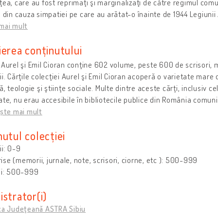
ţea, care au fost reprimaţi şi marginalizaţi de către regimul comuni
e din cauza simpatiei pe care au arătat-o înainte de 1944 Legiunii
mai mult
ierea conținutului
 Aurel şi Emil Cioran conţine 602 volume, peste 600 de scrisori
ii. Cărţile colecţiei Aurel şi Emil Cioran acoperă o varietate mare 
ă, teologie şi ştiinţe sociale. Multe dintre aceste cărţi, inclusiv c
ate, nu erau accesibile în bibliotecile publice din România comuni
ește mai mult
utul colecției
ii: 0-9
se (memorii, jurnale, note, scrisori, ciorne, etc ): 500-999
ii: 500-999
strator(i)
eca Judeţeană ASTRA Sibiu