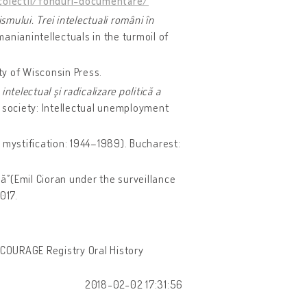
o/colectii/fonduri-documentare/
ismului. Trei intelectuali români în
manianintellectuals in the turmoil of
ty of Wisconsin Press.
ntelectual şi radicalizare politică a
n society: Intellectual unemployment
mystification: 1944–1989). Bucharest:
”(Emil Cioran under the surveillance
2017.
 COURAGE Registry Oral History
2018-02-02 17:31:56