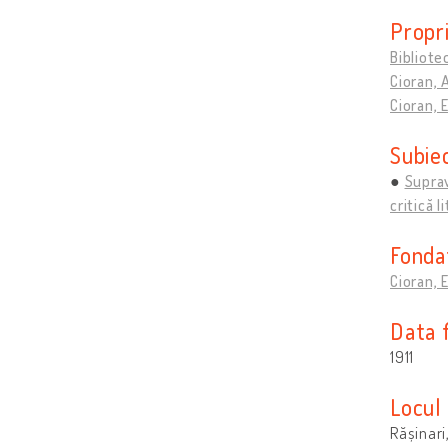
Propri
Bibliot
Cioran, 
Cioran, 
Subie
Suprav
critică l
Fonda
Cioran, 
Data 
1911
Locul 
Rășinar