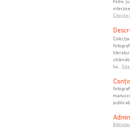
Petre Ţu
interzis
Citește 
Descr
Colecţia
fotograf
literatur
străinăt
lui
…
Cit
Conțin
fotograf
manuscri
publicaț
Admini
Bibliot