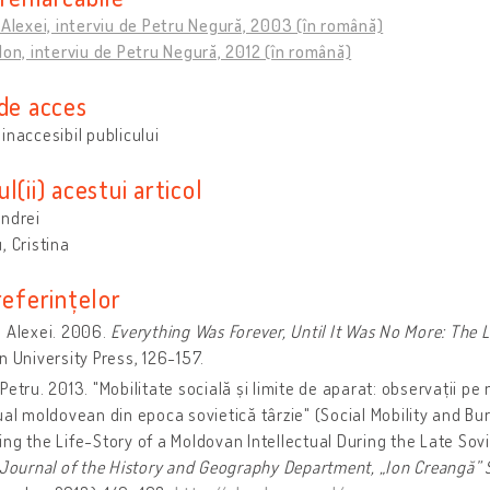
 Alexei, interviu de Petru Negură, 2003 (în română)
Ion, interviu de Petru Negură, 2012 (în română)
 de acces
inaccesibil publicului
l(ii) acestui articol
Andrei
, Cristina
referințelor
 Alexei. 2006.
Everything Was Forever, Until It Was No More: The 
n University Press, 126-157.
Petru. 2013. "Mobilitate socială și limite de aparat: observații pe 
ual moldovean din epoca sovietică târzie" (Social Mobility and B
ng the Life-Story of a Moldovan Intellectual During the Late Sovi
 Journal of the History and Geography Department, „Ion Creangă” S