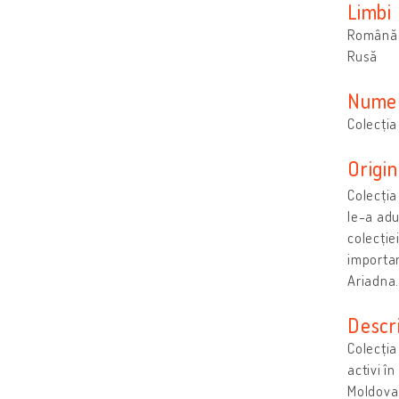
Limbi
Română
Rusă
Numel
Colecția
Origin
Colecția
le-a adu
colecție
importan
Ariadna
Descr
Colecția
activi î
Moldova.