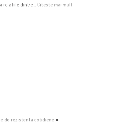
i relațiile dintre
…
Citește mai mult
cte de rezistență cotidiene