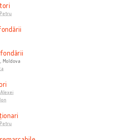
tori
 Petru
fondării
fondării
u, Moldova
ta
ori
 Alexei
Ion
ționari
 Petru
 remarcabile