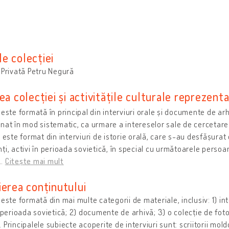
e colecției
 Privată Petru Negură
ea colecției și activitățile culturale reprezent
 este formată în principal din interviuri orale și documente de ar
nat în mod sistematic, ca urmare a intereselor sale de cercetare.
i este format din interviuri de istorie orală, care s-au desfășurat 
ți, activi în perioada sovietică, în special cu următoarele persoa
…
Citește mai mult
ierea conținutului
 este formată din mai multe categorii de materiale, inclusiv: 1) inte
n perioada sovietică; 2) documente de arhivă; 3) o colecție de fotogr
 Principalele subiecte acoperite de interviuri sunt: ​​scriitorii mold