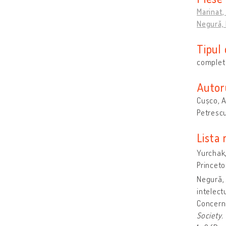
Marinat,
Negură, 
Tipul
complet 
Autoru
Cușco, 
Petrescu
Lista 
Yurchak,
Princeto
Negură, 
intelect
Concerni
Society.