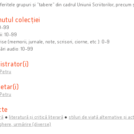
feritele grupuri și ”tabere” din cadrul Uniunii Scriitorilor, precum ș
utul colecției
10-99
ii: 10-99
se (memorii, jurnale, note, scrisori, ciorne, etc ): 0-9
rări audio: 10-99
strator(i)
 Petru
etar(i)
 Petru
cte
ră
literatură și critică literară
stiluri de viață alternative și a
here, urmărire (diverse)