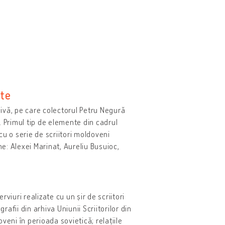
ate
hivă, pe care colectorul Petru Negură
 Primul tip de elemente din cadrul
cu o serie de scriitori moldoveni
ne: Alexei Marinat, Aureliu Busuioc,
rviuri realizate cu un șir de scriitori
afii din arhiva Uniunii Scriitorilor din
oveni în perioada sovietică; relațiile