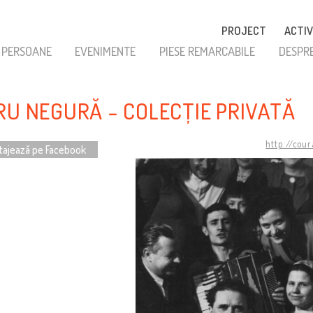
PROJECT
ACTIV
PERSOANE
EVENIMENTE
PIESE REMARCABILE
DESPR
RU NEGURĂ - COLECȚIE PRIVATĂ
http://cou
tajează pe Facebook