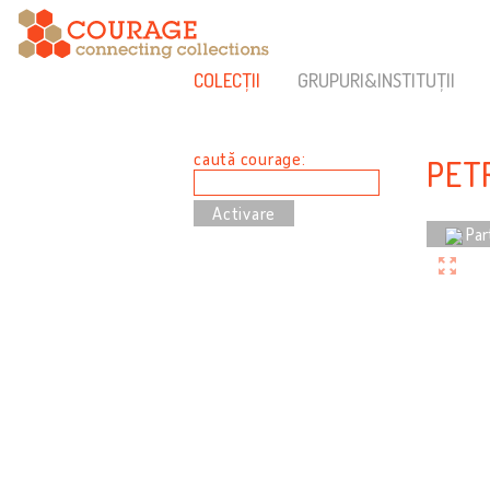
COLECȚII
GRUPURI&INSTITUȚII
caută courage:
PET
Par