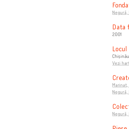
Fonda
Negură,
Data 
2001
Locul 
Chișină
Vezi har
Creat
Marinat,
Negură, 
Colec
Negură,
Piese