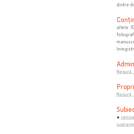
dintre di
Conțin
altele: 
fotograf
manuscri
înregist
Admini
Negură,
Propri
Negură,
Subie
cenzu
supraveg