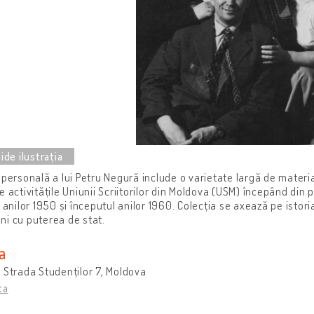
 personală a lui Petru Negură include o varietate largă de materi
e activitățile Uniunii Scriitorilor din Moldova (USM) începând din 
 anilor 1950 și începutul anilor 1960. Colecția se axează pe istoria 
i cu puterea de stat.
a
 Strada Studenților 7, Moldova
ta