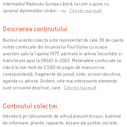
intermediul Radioului Europa Liberă, la care a ajuns cu
sprijinul diplomaților străini - cu
…
Citește mai mult
Descrierea conținutului
Nucleul acestei colecții este reprezentat de cele 39 de caiete
notițe confiscate din locuința lui Paul Goma cu ocazia
arestării sale la 1 aprilie 1977, păstrate în arhiva Securității și
transferate apoi la CNSAS în 2002. Meterialele confiscate se
ridică la mai mult de 2.500 de pagini de manuscrise,
corespondență, fragmente de jurnal, note, scrisori deschise,
agende cu adrese. Evident, cele mai interesante elemente
sunt scrisorile deschise, care
…
Citește mai mult
Conținutul colecției
literatură gri (documente de arhivă precum broșuri, buletine
de informare, pliante, rapoarte, dosare ale poliției secrete,