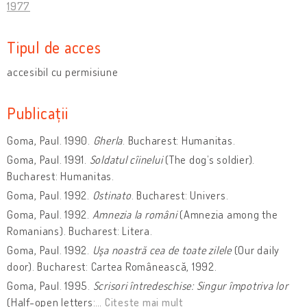
1977
Tipul de acces
accesibil cu permisiune
Publicații
Goma, Paul. 1990.
Gherla
. Bucharest: Humanitas.
Goma, Paul. 1991.
Soldatul cîinelui
(The dog’s soldier).
Bucharest: Humanitas.
Goma, Paul. 1992.
Ostinato
. Bucharest: Univers.
Goma, Paul. 1992.
Amnezia la români
(Amnezia among the
Romanians). Bucharest: Litera.
Goma, Paul. 1992.
Uşa noastră cea de toate zilele
(Our daily
door). Bucharest: Cartea Românească, 1992.
Goma, Paul. 1995.
Scrisori întredeschise: Singur împotriva lor
(Half-open letters:
…
Citește mai mult