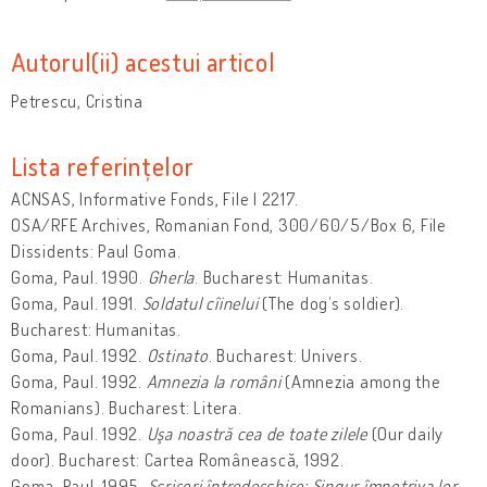
Autorul(ii) acestui articol
Petrescu, Cristina
Lista referințelor
ACNSAS, Informative Fonds, File I 2217.
OSA/RFE Archives, Romanian Fond, 300/60/5/Box 6, File
Dissidents: Paul Goma.
Goma, Paul. 1990.
Gherla
. Bucharest: Humanitas.
Goma, Paul. 1991.
Soldatul cîinelui
(The dog’s soldier).
Bucharest: Humanitas.
Goma, Paul. 1992.
Ostinato
. Bucharest: Univers.
Goma, Paul. 1992.
Amnezia la români
(Amnezia among the
Romanians). Bucharest: Litera.
Goma, Paul. 1992.
Uşa noastră cea de toate zilele
(Our daily
door). Bucharest: Cartea Românească, 1992.
Goma, Paul. 1995.
Scrisori întredeschise: Singur împotriva lor