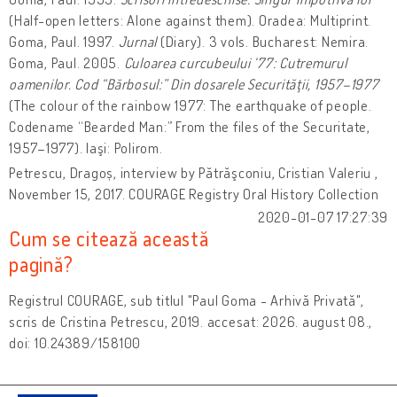
(Half-open letters: Alone against them). Oradea: Multiprint.
Goma, Paul. 1997.
Jurnal
(Diary). 3 vols. Bucharest: Nemira.
Goma, Paul. 2005.
Culoarea curcubeului ‘77: Cutremurul
oamenilor. Cod “Bărbosul:” Din dosarele Securităţii, 1957–1977
(The colour of the rainbow 1977: The earthquake of people.
Codename “Bearded Man:” From the files of the Securitate,
1957–1977). Iaşi: Polirom.
Petrescu, Dragoș, interview by Pătrăşconiu, Cristian Valeriu ,
November 15, 2017. COURAGE Registry Oral History Collection
2020-01-07 17:27:39
Cum se citează această
pagină?
Registrul COURAGE, sub titlul "Paul Goma - Arhivă Privată",
scris de Cristina Petrescu, 2019. accesat: 2026. august 08.,
doi: 10.24389/158100