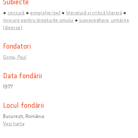
Subiecte
cenzură
emigrație/exil
literatură și critică literară
mișcare pentru drepturile omului
supraveghere, urmărire
(diverse)
Fondatori
Goma, Paul
Data fondării
1977
Locul fondării
București, România
Vezi harta