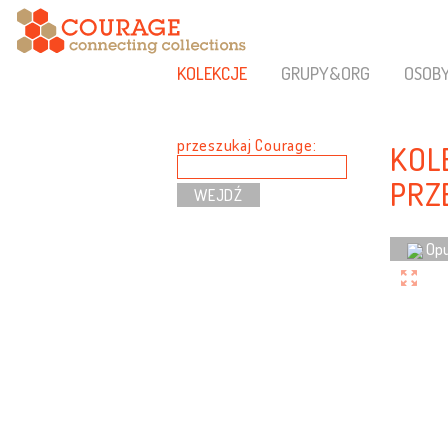
KOLEKCJE
GRUPY&ORG
OSOB
przeszukaj Courage:
KOL
PRZ
Opu