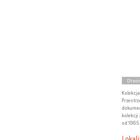
Kolekcj
Przestr
dokument
kolekcji
od 1965 
Lokali