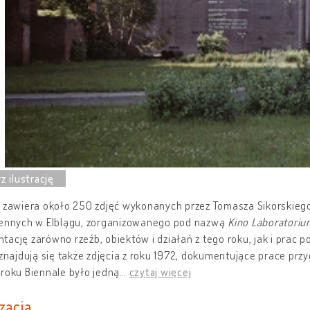
a zawiera około 250 zdjęć wykonanych przez Tomasza Sikorskieg
zennych w Elblągu, zorganizowanego pod nazwą
Kino Laboratoriu
ację zarówno rzeźb, obiektów i działań z tego roku, jak i prac 
 znajdują się także zdjęcia z roku 1972, dokumentujące prace pr
roku Biennale było jedną
…
czytaj więcej
zacja