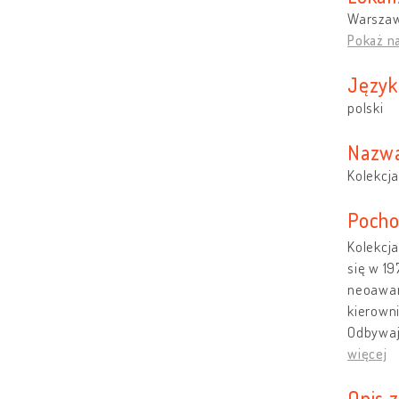
Warszaw
Pokaż n
Język
polski
Nazwa
Kolekcja
Pocho
Kolekcj
się w 1
neoawan
kierowni
Odbywają
więcej
Opis 