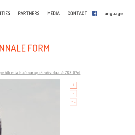
ITIES
PARTNERS
MEDIA
CONTACT
language
ENNALE FORM
age.btk.mta.hu/courage/individual/n76310?pl