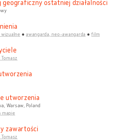
 geograficzny ostatniej działalności
owy
nienia
 wizualne
awangarda, neo-awangarda
film
yciele
, Tomasz
utworzenia
ce utworzenia
a, Warsaw, Poland
a mapie
y zawartości
, Tomasz