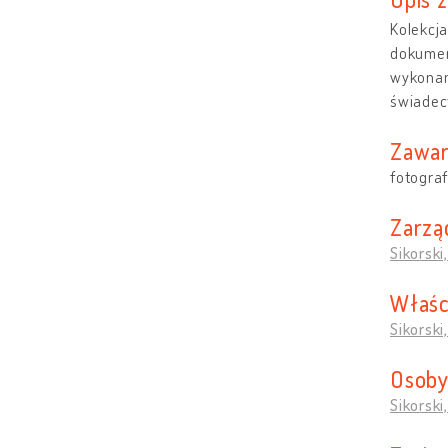
Kolekcja
dokumen
wykonan
świadec
Zawar
fotograf
Zarzą
Sikorski
Właśc
Sikorski
Osoby
Sikorski