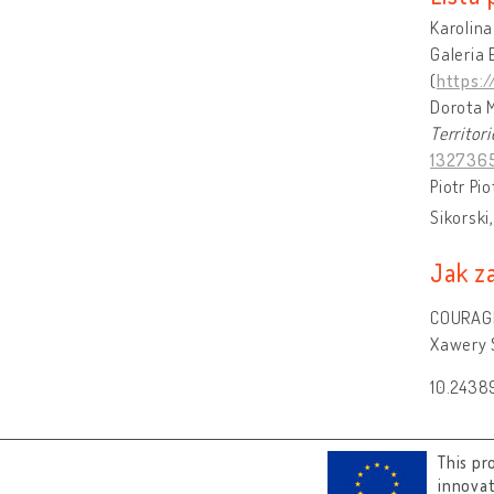
Karolin
Galeria 
(
https:
Dorota 
Territori
1327365
Piotr Pi
Sikorski
Jak z
COURAGE 
Xawery S
10.2438
This pr
innova