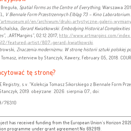
a Breguła,
Spatial Forms as the Centre of Everything
, Warszawa 201
EL,
V Biennale Form Przestrzennych Elbląg 73 – Kino Laboratorium.
//artmuseum.pl/en/archiwum/druki-artystyczne-galerii-wymia
Michalska,
Gerard Kwiatkowski: Embodying Historical Complexities 
es”
, „ARTMargins”, 02.12.2017,
http://www.artmargins.com/index.
12/featured-artist/807-gerard-kwiatkowski
.
otrowski,
Znaczenia modernizmu. W stronę historii sztuki polskiej p
, Tomasz, interview by Stanczyk, Xawery, February 05, 2018. COUR
acytować tę stronę?
Registry, s.v. "Kolekcja Tomasz Sikorskiego z Biennale Form Prz
tanczyk, 2019. obejrzane: 2026. sierpnia 07., doi:
9/76310
oject has received funding from the European Union’s Horizon 202
tion programme under grant agreement No 692919.