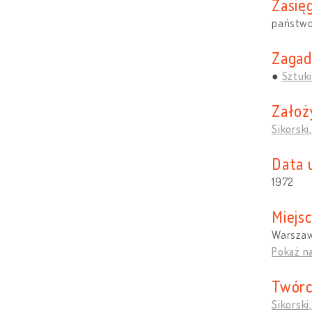
Zasięg
państw
Zagad
Sztuki
Założ
Sikorski
Data 
1972
Miejs
Warszaw
Pokaż n
Twórc
Sikorski