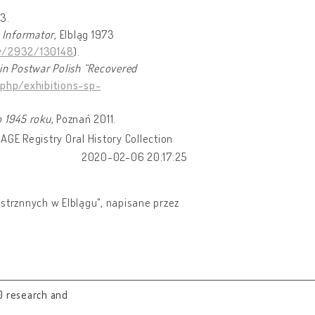
3.
 Informator
, Elbląg 1973
ny/2932/130148
).
in Postwar Polish “Recovered
php/exhibitions-sp-
o 1945 roku
, Poznań 2011.
AGE Registry Oral History Collection
2020-02-06 20:17:25
estrznnych w Elblągu", napisane przez
0 research and