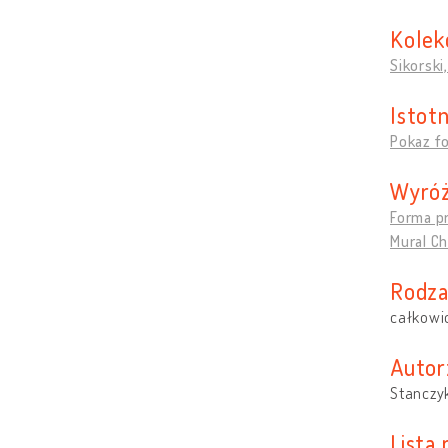
Kolek
Sikorski
Istotn
Pokaz fo
Wyróż
Forma p
Mural Ch
Rodza
całkowi
Autor
Stanczy
Lista