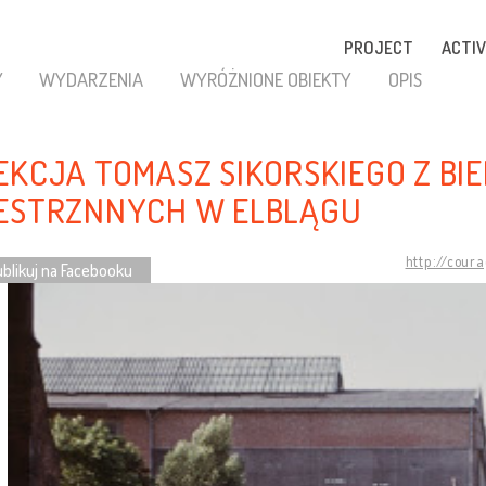
PROJECT
ACTIV
Y
WYDARZENIA
WYRÓŻNIONE OBIEKTY
OPIS
EKCJA TOMASZ SIKORSKIEGO Z BI
ESTRZNNYCH W ELBLĄGU
http://cour
blikuj na Facebooku