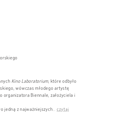
korskiego
ennych
Kino Laboratorium
, które odbyło
orskiego, wówczas młodego artystę
rganizatora Biennale, założyciela i
o jedną z najważniejszych
…
czytaj