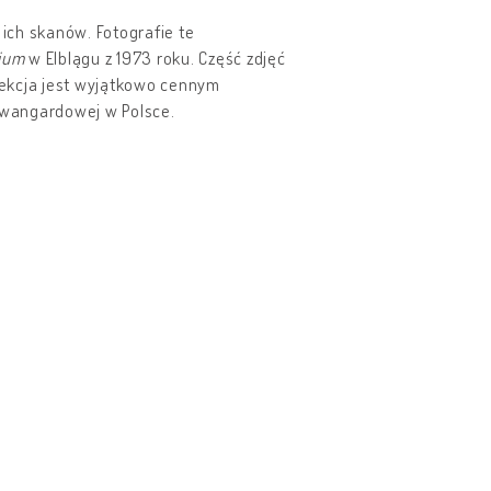
ich skanów. Fotografie te
rium
w Elblągu z 1973 roku. Część zdjęć
lekcja jest wyjątkowo cennym
awangardowej w Polsce.