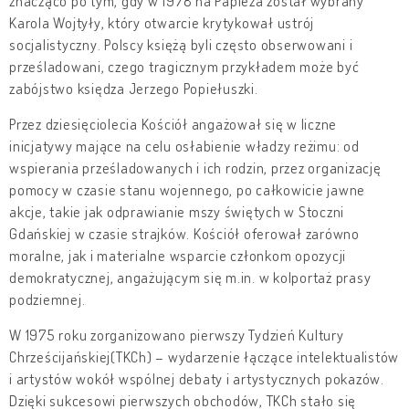
znacząco po tym, gdy w 1978 na Papieża został wybrany
Karola Wojtyły, który otwarcie krytykował ustrój
socjalistyczny. Polscy księżą byli często obserwowani i
prześladowani, czego tragicznym przykładem może być
zabójstwo księdza Jerzego Popiełuszki.
Przez dziesięciolecia Kościół angażował się w liczne
inicjatywy mające na celu osłabienie władzy reżimu: od
wspierania prześladowanych i ich rodzin, przez organizację
pomocy w czasie stanu wojennego, po całkowicie jawne
akcje, takie jak odprawianie mszy świętych w Stoczni
Gdańskiej w czasie strajków. Kościół oferował zarówno
moralne, jak i materialne wsparcie członkom opozycji
demokratycznej, angażującym się m.in. w kolportaż prasy
podziemnej.
W 1975 roku zorganizowano pierwszy Tydzień Kultury
Chrześcijańskiej(TKCh) – wydarzenie łączące intelektualistów
i artystów wokół wspólnej debaty i artystycznych pokazów.
Dzięki sukcesowi pierwszych obchodów, TKCh stało się