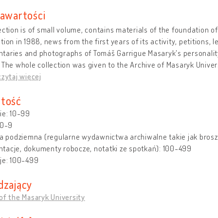
zawartości
ection is of small volume, contains materials of the foundation o
tion in 1988, news from the first years of its activity, petitions,
taries and photographs of Tomáš Garrigue Masaryk's personalit
 The whole collection was given to the Archive of Masaryk Unive
czytaj więcej
tość
ie: 10-99
 0-9
ra podziemna (regularne wydawnictwa archiwalne takie jak broszury
tacje, dokumenty robocze, notatki ze spotkań): 100-499
je: 100-499
dzający
of the Masaryk University