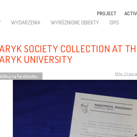
PROJECT
ACTIV
Y
WYDARZENIA
WYRÓŻNIONE OBIEKTY
OPIS
ARYK SOCIETY COLLECTION AT TH
ARYK UNIVERSITY
http://cour
blikuj na Facebooku