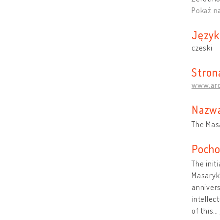
Pokaż n
Język
czeski
Stron
www.arc
Nazwa
The Masa
Pocho
The init
Masaryk'
annivers
intellec
of this
…