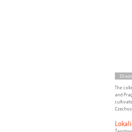
The coll
and Prag
cultivat
Czechos
Lokali
Žerotín