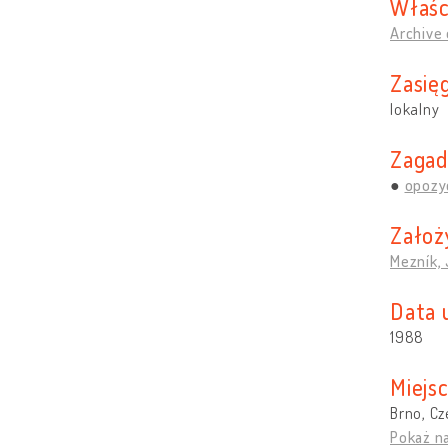
Właśc
Archive 
Zasięg
lokalny
Zagad
opozy
Założ
Mezník, 
Data 
1988
Miejs
Brno, Cz
Pokaż n