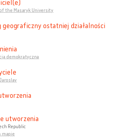
iciel(e)
of the Masaryk University
 geograficzny ostatniej działalności
nienia
cja demokratyczna
yciele
Jaroslav
utworzenia
ce utworzenia
ech Republic
a mapie