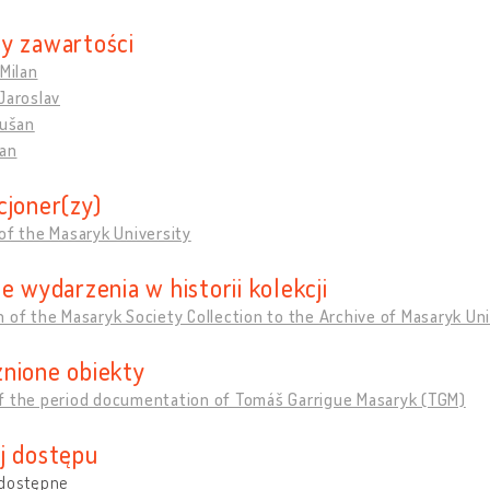
y zawartości
 Milan
Jaroslav
Dušan
Jan
cjoner(zy)
of the Masaryk University
e wydarzenia w historii kolekcji
 of the Masaryk Society Collection to the Archive of Masaryk Uni
nione obiekty
f the period documentation of Tomáš Garrigue Masaryk (TGM)
j dostępu
 dostępne