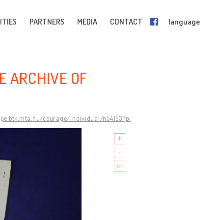
ITIES
PARTNERS
MEDIA
CONTACT
language
E ARCHIVE OF
age.btk.mta.hu/courage/individual/n54153?pl