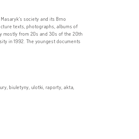
f Masaryk's society and its Brno
 lecture texts, photographs, albums of
y mostly from 20s and 30s of the 20th
rsity in 1992. The youngest documents
, biuletyny, ulotki, raporty, akta,