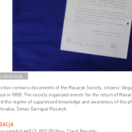
ection contains documents of the Masaryk Society, citizens' illegal
ue in 1988. The society organized events for the return of Masa
ed the regime of suppressed knowledge and awareness of the phi
lovakia, Tomas Garrigue Masaryk.
zacja
ovo náměstí 449/3, 602 00 Brno, Czech Republic