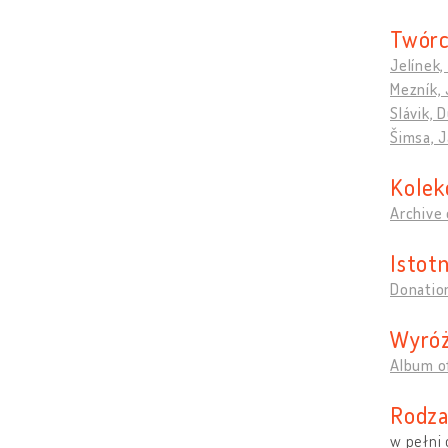
Twórc
Jelínek,
Mezník, 
Slávik, 
Šimsa, 
Kolek
Archive 
Istotn
Donation
Wyróż
Album o
Rodza
w pełni