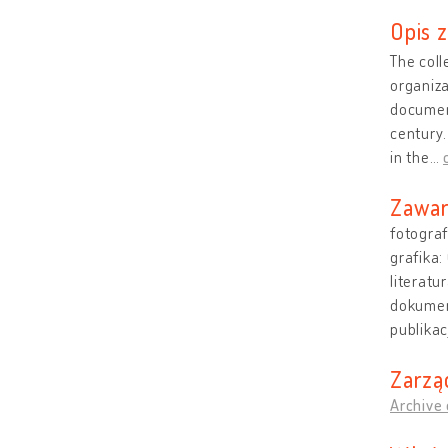
Opis 
The coll
organiza
documen
century.
in the
…
Zawar
fotograf
grafika:
literatu
dokumen
publikac
Zarzą
Archive 