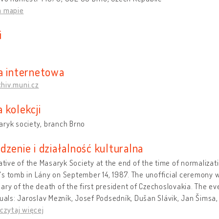
a mapie
i
a internetowa
hiv.muni.cz
 kolekcji
ryk society, branch Brno
dzenie i działalność kulturalna
iative of the Masaryk Society at the end of the time of normalizat
s tomb in Lány on September 14, 1987. The unofficial ceremony w
ary of the death of the first president of Czechoslovakia. The e
tuals: Jaroslav Mezník, Josef Podsedník, Dušan Slávik, Jan Šimsa,
czytaj więcej