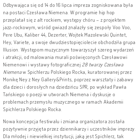
Odbywająca się od 14 do 16 lipca impreza zogniskowana była
na postaci Czesława Niemena. W programie hip hop
przeplatał się z alt rockiem, występy chóru – z projektem
jazz-rockowym, wśród gwiazd znalazły się zespoły Voo Voo,
Pere Ubu, Kaliber 44, Dezerter, Wojtek Mazolewski Quintet,
Hey, Variete, a swoje dwudziestopięciolecie obchodziła grupa
Illusion. Występom muzycznym towarzyszył szereg wydarzeń
i atrakcji, od malowania murali poświęconych Czesławowi
Niemenowi i wystawy fotograficznej
28 twarzy Czesława
Niemena
w Spichlerzu Polskiego Rocka, kuratorowanej przez
Monikę Ney z Ney Gallery&Prints, poprzez warsztaty i zabawy
dla dzieci i dorosłych na dziedzińcu SPR, po wykład Pawła
Tańskiego o poezji w utworach Niemena i dyskusje o
problemach przemysłu muzycznego w ramach Akademii
Spichlerza Polskiego Rocka.
Nowa koncepcja festiwalu i zmiana organizatora została
pozytywnie przyjęta przez dziennikarzy i uczestników imprezy.
Dla młodej i niewielkiej instytucji, jaką jest Spichlerz, tak