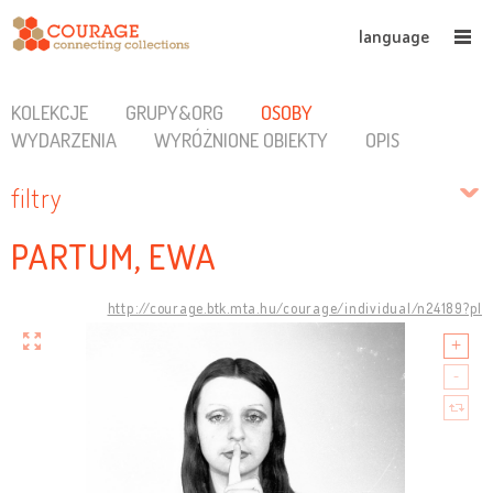
language
KOLEKCJE
GRUPY&ORG
OSOBY
WYDARZENIA
WYRÓŻNIONE OBIEKTY
OPIS
filtry
PARTUM, EWA
http://courage.btk.mta.hu/courage/individual/n24189?pl